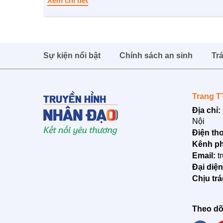
Xem chi tiết
Sự kiện nổi bật
Chính sách an sinh
Tr
Trang T
Địa chỉ:
Nội
Điện tho
Kênh ph
Email:
t
Đại diệ
Chịu tr
Theo dõ