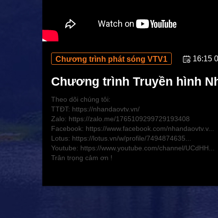
16:15 
Chương trình phát sóng VTV1
Chương trình Truyền hình N
Theo dõi chúng tôi:
TTĐT: https://nhandaovtv.vn/
Zalo: https://zalo.me/1765109299729193408
Facebook: https://www.facebook.com/nhandaovtv.v...
Lotus: https://lotus.vn/w/profile/7494874635...
Youtube: https://www.youtube.com/channel/UCdHH...
Trân trọng cảm ơn !