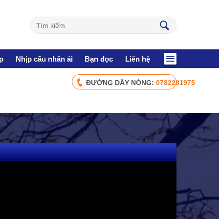
p
Nhịp cầu nhân ái
Bạn đọc
Liên hệ
ĐƯỜNG DÂY NÓNG:
0782281975
CHÍNH SÁCH AN SINH
Giảm nghèo bền vững
Xây dựng Nông thôn mới
Bảo hiểm xã hội - Bảo hiểm y tế
Y tế và sức khỏe
NHỊP CẦU NHÂN ÁI
Nhịp cầu Nhân ái VTV1