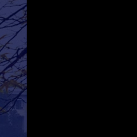
Mô hình tiêu biểu
BẠN ĐỌC