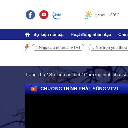
Hanoi
+30°C
Sự kiện nổi bật
Hoạt động nhân đạo
Chín
# Nhịp cầu nhân ái VTV1
# Nối trọn yêu thư
SỰ KIỆN NỔI BẬT
Chương trình phát sóng VTV1
Trang chủ
Sự kiện nổi bật
Chương trình phát s
CHƯƠNG TRÌNH PHÁT SÓNG VTV1
TRÁCH NHIỆM CỘNG ĐỒNG
Doanh nghiệp - Doanh nhân