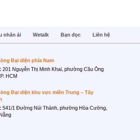
u nhân ái
Wetalk
Bạn đọc
Liên hệ
òng Đại diện phía Nam
:
201 Nguyễn Thị Minh Khai, phường Cầu Ông
TP. HCM
òng Đại diện khu vực miền Trung – Tây
n
:
541/1 Đường Núi Thành, phường Hòa Cường,
 Nẵng