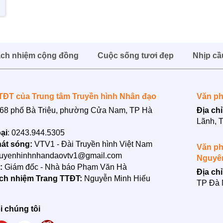
ách nhiệm cộng đồng
Cuộc sống tươi đẹp
Nhịp cầ
TĐT của Trung tâm Truyền hình Nhân đạo
Văn ph
68 phố Bà Triệu, phường Cửa Nam, TP Hà
Địa chỉ
Lãnh, 
ại
: 0243.944.5305
át sóng:
VTV1 - Đài Truyền hình Việt Nam
Văn ph
ruyenhinhnhandaovtv1@gmail.com
Nguyê
n:
Giám đốc - Nhà báo Phạm Văn Hà
Địa chỉ
ách nhiệm Trang TTĐT:
Nguyễn Minh Hiếu
TP Đà
i chúng tôi