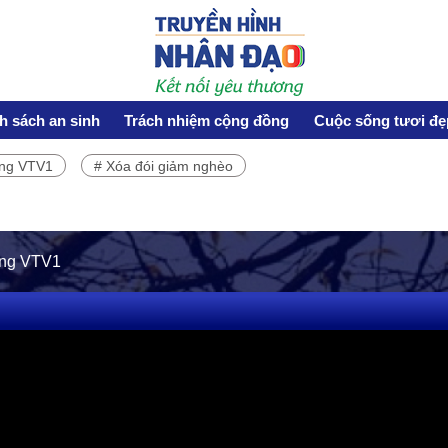
h sách an sinh
Trách nhiệm cộng đồng
Cuộc sống tươi đẹ
ơng VTV1
# Xóa đói giảm nghèo
HOẠT ĐỘNG NHÂN ĐẠO
Hoạt động Chữ Thập đỏ
Hoạt động nhân đạo cả nước
óng VTV1
CUỘC SỐNG TƯƠI ĐẸP
Nối trọn yêu thương VTV1