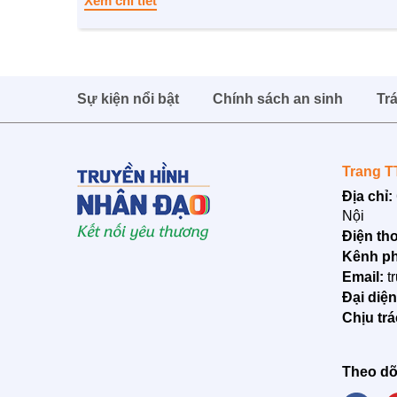
Xem chi tiết
Sự kiện nổi bật
Chính sách an sinh
Tr
Trang T
Địa chỉ:
Nội
Điện tho
Kênh ph
Email:
t
Đại diệ
Chịu tr
Theo dõ