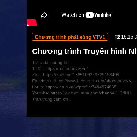
16:15 
Chương trình phát sóng VTV1
Chương trình Truyền hình N
Theo dõi chúng tôi:
TTĐT: https://nhandaovtv.vn/
Zalo: https://zalo.me/1765109299729193408
Facebook: https://www.facebook.com/nhandaovtv.v...
Lotus: https://lotus.vn/w/profile/7494874635...
Youtube: https://www.youtube.com/channel/UCdHH...
Trân trọng cảm ơn !