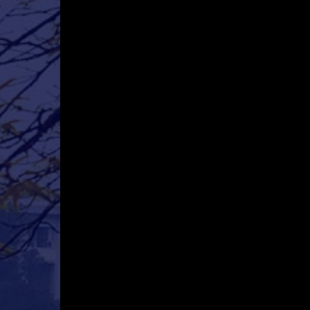
Mô hình tiêu biểu
BẠN ĐỌC