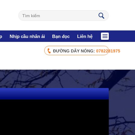
p
Nhịp cầu nhân ái
Bạn đọc
Liên hệ
ĐƯỜNG DÂY NÓNG:
0782281975
CHÍNH SÁCH AN SINH
Giảm nghèo bền vững
Xây dựng Nông thôn mới
Bảo hiểm xã hội - Bảo hiểm y tế
Y tế và sức khỏe
NHỊP CẦU NHÂN ÁI
Nhịp cầu Nhân ái VTV1