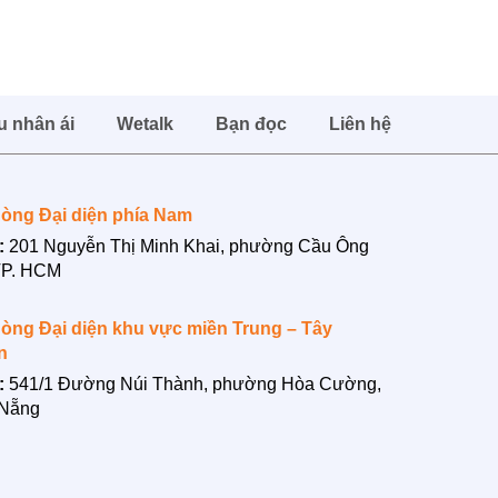
u nhân ái
Wetalk
Bạn đọc
Liên hệ
òng Đại diện phía Nam
:
201 Nguyễn Thị Minh Khai, phường Cầu Ông
TP. HCM
òng Đại diện khu vực miền Trung – Tây
n
:
541/1 Đường Núi Thành, phường Hòa Cường,
 Nẵng