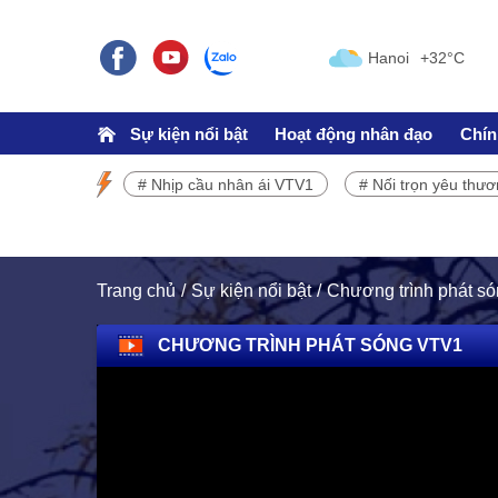
Hanoi
+32°C
Sự kiện nổi bật
Hoạt động nhân đạo
Chín
# Nhịp cầu nhân ái VTV1
# Nối trọn yêu thư
SỰ KIỆN NỔI BẬT
Chương trình phát sóng VTV1
Trang chủ
Sự kiện nổi bật
Chương trình phát s
CHƯƠNG TRÌNH PHÁT SÓNG VTV1
TRÁCH NHIỆM CỘNG ĐỒNG
Doanh nghiệp - Doanh nhân