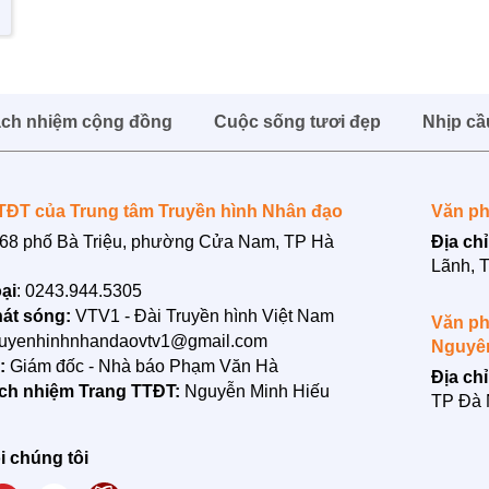
ách nhiệm cộng đồng
Cuộc sống tươi đẹp
Nhịp cầ
TĐT của Trung tâm Truyền hình Nhân đạo
Văn ph
68 phố Bà Triệu, phường Cửa Nam, TP Hà
Địa chỉ
Lãnh, 
ại
: 0243.944.5305
át sóng:
VTV1 - Đài Truyền hình Việt Nam
Văn ph
ruyenhinhnhandaovtv1@gmail.com
Nguyê
n:
Giám đốc - Nhà báo Phạm Văn Hà
Địa chỉ
ách nhiệm Trang TTĐT:
Nguyễn Minh Hiếu
TP Đà
i chúng tôi