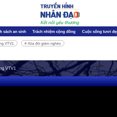
h sách an sinh
Trách nhiệm cộng đồng
Cuộc sống tươi đẹ
ơng VTV1
# Xóa đói giảm nghèo
HOẠT ĐỘNG NHÂN ĐẠO
Hoạt động Chữ Thập đỏ
Hoạt động nhân đạo cả nước
óng VTV1
CUỘC SỐNG TƯƠI ĐẸP
Nối trọn yêu thương VTV1