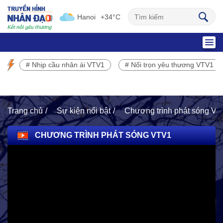
Hanoi
+34°C
SỰ KIỆN NỔI BẬT
# Nhịp cầu nhân ái VTV1
# Nối trọn yêu thương VTV1
Chương trình phát sóng VTV1
Trang chủ
Sự kiện nổi bật
Chương trình phát sóng V
CHƯƠNG TRÌNH PHÁT SÓNG VTV1
HOẠT ĐỘNG NHÂN ĐẠO