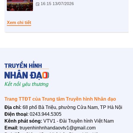
16:15 13/07/2026
NHỊP CẦU NHÂN ÁI
Nhịp cầu Nhân ái VTV1
Xem chi tiết
Địa chỉ nhân ái
Trang TTĐT của Trung tâm Truyền hình Nhân đạo
BẠN ĐỌC
Địa chỉ:
68 phố Bà Triệu, phường Cửa Nam, TP Hà Nội
Điện thoại
: 0243.944.5305
Kênh phát sóng:
VTV1 - Đài Truyền hình Việt Nam
Email:
truyenhinhnhandaovtv1@gmail.com