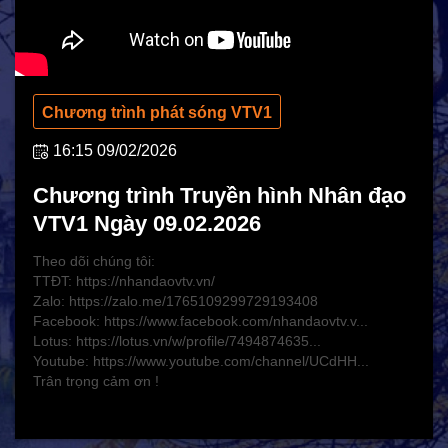
Hoạt động Chữ Thập đỏ
Hoạt động nhân đạo cả nước
Chương trình phát sóng VTV1
16:15 09/02/2026
Chương trình Truyền hình Nhân đạo
VTV1 Ngày 09.02.2026
Theo dõi chúng tôi:
TTĐT: https://nhandaovtv.vn/
Zalo: https://zalo.me/1765109299729193408
CHÍNH SÁCH AN SINH
Facebook: https://www.facebook.com/nhandaovtv.v...
Lotus: https://lotus.vn/w/profile/7494874635...
Giảm nghèo bền vững
Youtube: https://www.youtube.com/channel/UCdHH...
Xây dựng Nông thôn mới
Trân trọng cảm ơn !
Bảo hiểm xã hội - Bảo hiểm y tế
Y tế và sức khỏe