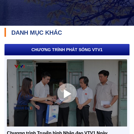
DANH MỤC KHÁC
CHƯƠNG TRÌNH PHÁT SÓNG VTV1
TRÁCH NHIỆM CỘNG ĐỒNG
Doanh nghiệp - Doanh nhân
Mô hình tiêu biểu
Chương trình Truyền hình Nhân đạo VTV1 Ngày