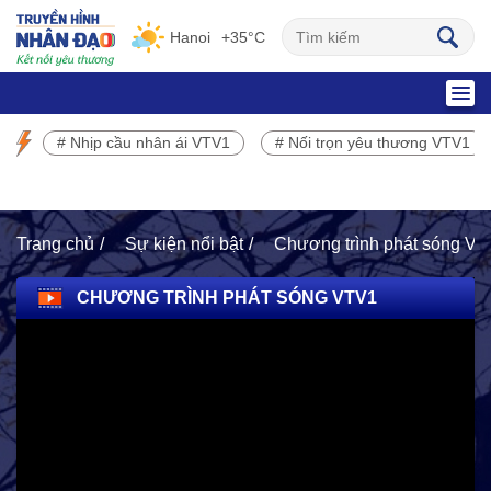
Hanoi
+35°C
SỰ KIỆN NỔI BẬT
# Nhịp cầu nhân ái VTV1
# Nối trọn yêu thương VTV1
Chương trình phát sóng VTV1
Trang chủ
Sự kiện nổi bật
Chương trình phát sóng V
CHƯƠNG TRÌNH PHÁT SÓNG VTV1
HOẠT ĐỘNG NHÂN ĐẠO