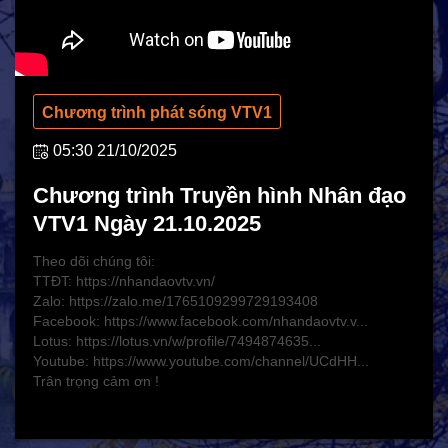
Hoạt động Chữ Thập đỏ
Hoạt động nhân đạo cả nước
Chương trình phát sóng VTV1
05:30 21/10/2025
Chương trình Truyền hình Nhân đạo
VTV1 Ngày 21.10.2025
Theo dõi chúng tôi:
TTĐT: https://nhandaovtv.vn/
Zalo: https://zalo.me/1765109299729193408
CHÍNH SÁCH AN SINH
Facebook: https://www.facebook.com/nhandaovtv.v...
Lotus: https://lotus.vn/w/profile/7494874635...
Giảm nghèo bền vững
Youtube: https://www.youtube.com/channel/UCdHH...
Xây dựng Nông thôn mới
Trân trọng cảm ơn !
Bảo hiểm xã hội - Bảo hiểm y tế
Y tế và sức khỏe