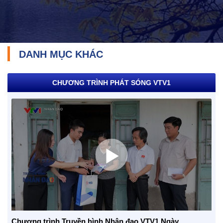
DANH MỤC KHÁC
CHƯƠNG TRÌNH PHÁT SÓNG VTV1
TRÁCH NHIỆM CỘNG ĐỒNG
Doanh nghiệp - Doanh nhân
Mô hình tiêu biểu
Chương trình Truyền hình Nhân đạo VTV1 Ngày