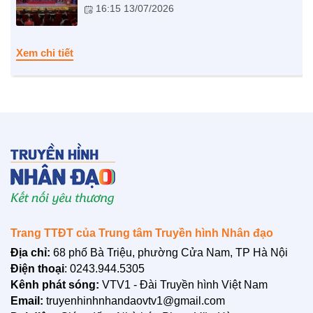
16:15 13/07/2026
NHỊP CẦU NHÂN ÁI
Nhịp cầu Nhân ái VTV1
Xem chi tiết
Địa chỉ nhân ái
Trang TTĐT của Trung tâm Truyền hình Nhân đạo
BẠN ĐỌC
Địa chỉ:
68 phố Bà Triệu, phường Cửa Nam, TP Hà Nội
Điện thoại
: 0243.944.5305
Kênh phát sóng:
VTV1 - Đài Truyền hình Việt Nam
Email:
truyenhinhnhandaovtv1@gmail.com