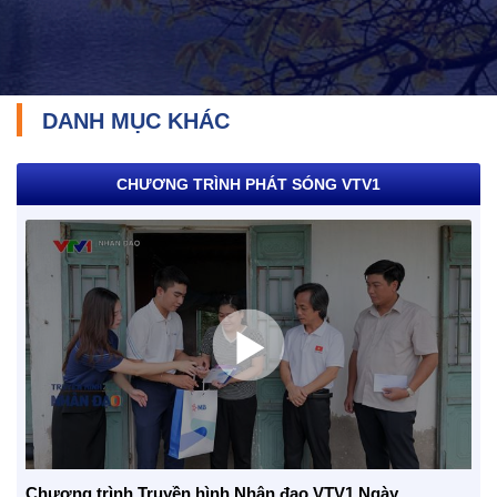
DANH MỤC KHÁC
CHƯƠNG TRÌNH PHÁT SÓNG VTV1
TRÁCH NHIỆM CỘNG ĐỒNG
Doanh nghiệp - Doanh nhân
Mô hình tiêu biểu
Chương trình Truyền hình Nhân đạo VTV1 Ngày