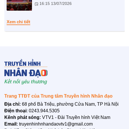
16:15 13/07/2026
NHỊP CẦU NHÂN ÁI
Nhịp cầu Nhân ái VTV1
Xem chi tiết
Địa chỉ nhân ái
Trang TTĐT của Trung tâm Truyền hình Nhân đạo
BẠN ĐỌC
Địa chỉ:
68 phố Bà Triệu, phường Cửa Nam, TP Hà Nội
Điện thoại
: 0243.944.5305
Kênh phát sóng:
VTV1 - Đài Truyền hình Việt Nam
Email:
truyenhinhnhandaovtv1@gmail.com