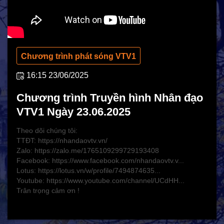
Hoạt động Chữ Thập đỏ
Hoạt động nhân đạo cả nước
Chương trình phát sóng VTV1
16:15 23/06/2025
Chương trình Truyền hình Nhân đạo
VTV1 Ngày 23.06.2025
Theo dõi chúng tôi:
TTĐT: https://nhandaovtv.vn/
Zalo: https://zalo.me/1765109299729193408
CHÍNH SÁCH AN SINH
Facebook: https://www.facebook.com/nhandaovtv.v...
Lotus: https://lotus.vn/w/profile/7494874635...
Giảm nghèo bền vững
Youtube: https://www.youtube.com/channel/UCdHH...
Xây dựng Nông thôn mới
Trân trọng cảm ơn !
Bảo hiểm xã hội - Bảo hiểm y tế
Y tế và sức khỏe