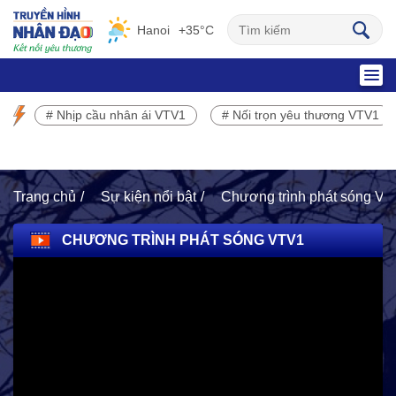
Hanoi
+35°C
SỰ KIỆN NỔI BẬT
# Nhịp cầu nhân ái VTV1
# Nối trọn yêu thương VTV1
Chương trình phát sóng VTV1
Trang chủ
Sự kiện nổi bật
Chương trình phát sóng V
CHƯƠNG TRÌNH PHÁT SÓNG VTV1
HOẠT ĐỘNG NHÂN ĐẠO