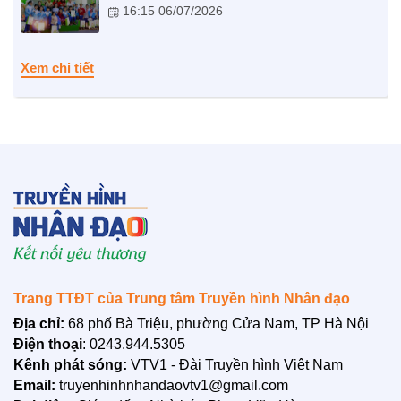
16:15 06/07/2026
NHỊP CẦU NHÂN ÁI
Nhịp cầu Nhân ái VTV1
Xem chi tiết
Địa chỉ nhân ái
Trang TTĐT của Trung tâm Truyền hình Nhân đạo
BẠN ĐỌC
Địa chỉ:
68 phố Bà Triệu, phường Cửa Nam, TP Hà Nội
Điện thoại
: 0243.944.5305
Kênh phát sóng:
VTV1 - Đài Truyền hình Việt Nam
Email:
truyenhinhnhandaovtv1@gmail.com