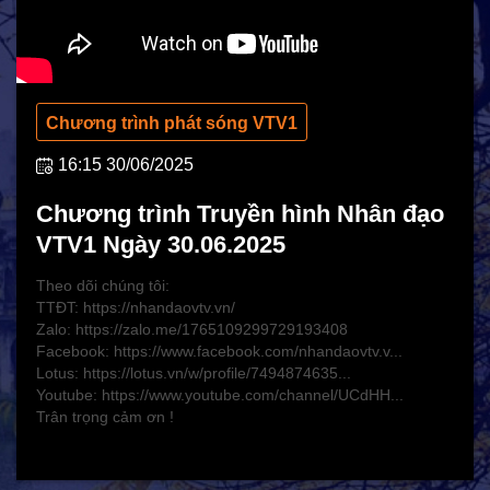
Hoạt động Chữ Thập đỏ
Hoạt động nhân đạo cả nước
Chương trình phát sóng VTV1
16:15 30/06/2025
Chương trình Truyền hình Nhân đạo
VTV1 Ngày 30.06.2025
Theo dõi chúng tôi:
TTĐT: https://nhandaovtv.vn/
Zalo: https://zalo.me/1765109299729193408
CHÍNH SÁCH AN SINH
Facebook: https://www.facebook.com/nhandaovtv.v...
Lotus: https://lotus.vn/w/profile/7494874635...
Giảm nghèo bền vững
Youtube: https://www.youtube.com/channel/UCdHH...
Xây dựng Nông thôn mới
Trân trọng cảm ơn !
Bảo hiểm xã hội - Bảo hiểm y tế
Y tế và sức khỏe