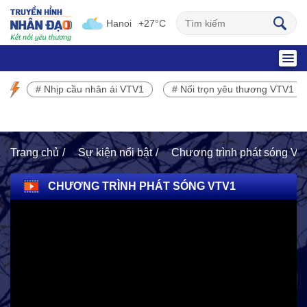
Hanoi
+27°C
SỰ KIỆN NỔI BẬT
# Nhịp cầu nhân ái VTV1
# Nối trọn yêu thương VTV1
Chương trình phát sóng VTV1
Trang chủ
Sự kiện nổi bật
Chương trình phát sóng V
CHƯƠNG TRÌNH PHÁT SÓNG VTV1
HOẠT ĐỘNG NHÂN ĐẠO