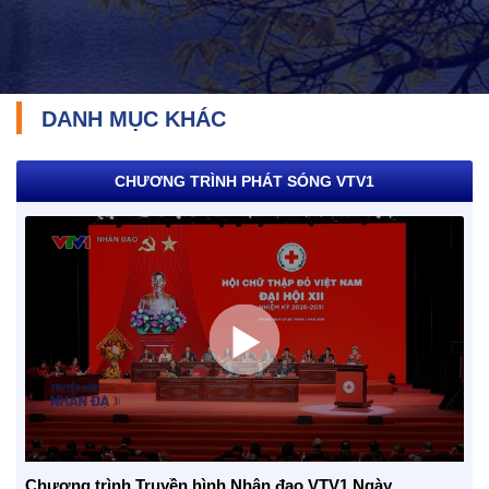
DANH MỤC KHÁC
CHƯƠNG TRÌNH PHÁT SÓNG VTV1
TRÁCH NHIỆM CỘNG ĐỒNG
Doanh nghiệp - Doanh nhân
Mô hình tiêu biểu
Chương trình Truyền hình Nhân đạo VTV1 Ngày