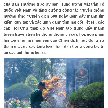
của Ban Thường trực Ủy ban Trung ương Mặt trận Tổ
quốc Việt Nam về tăng cường công tác truyền thông
hưởng ứng "Chiến dịch 500 ngày đêm đẩy mạnh tìm
HOẠT ĐỘNG NHÂN ĐẠO
kiếm, quy tập và xác định danh tính hài cốt liệt sĩ", các
Hoạt động Chữ Thập đỏ
cấp Hội Chữ thập đỏ Việt Nam tập trung đẩy mạnh
Hoạt động nhân đạo cả nước
tuyên truyền trên hệ thống thông tin của Hội, góp phần
lan tỏa ý nghĩa nhân văn của Chiến dịch, huy động sự
tham gia của các tầng lớp nhân dân trong công tác tri
ân các anh hùng liệt sĩ.