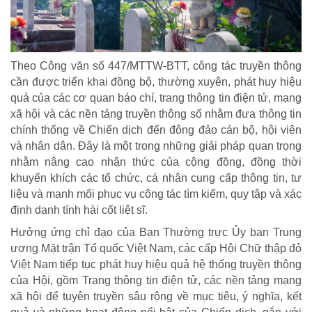
CHÍNH SÁCH AN SINH
Giảm nghèo bền vững
Theo Công văn số 447/MTTW-BTT, công tác truyền thông
Xây dựng Nông thôn mới
cần được triển khai đồng bộ, thường xuyên, phát huy hiệu
Bảo hiểm xã hội - Bảo hiểm y tế
quả của các cơ quan báo chí, trang thông tin điện tử, mạng
Y tế và sức khỏe
xã hội và các nền tảng truyền thông số nhằm đưa thông tin
chính thống về Chiến dịch đến đông đảo cán bộ, hội viên
và nhân dân. Đây là một trong những giải pháp quan trọng
nhằm nâng cao nhận thức của cộng đồng, đồng thời
khuyến khích các tổ chức, cá nhân cung cấp thông tin, tư
liệu và manh mối phục vụ công tác tìm kiếm, quy tập và xác
định danh tính hài cốt liệt sĩ.
Hưởng ứng chỉ đạo của Ban Thường trực Ủy ban Trung
ương Mặt trận Tổ quốc Việt Nam, các cấp Hội Chữ thập đỏ
Việt Nam tiếp tục phát huy hiệu quả hệ thống truyền thông
của Hội, gồm Trang thông tin điện tử, các nền tảng mạng
xã hội để tuyên truyền sâu rộng về mục tiêu, ý nghĩa, kết