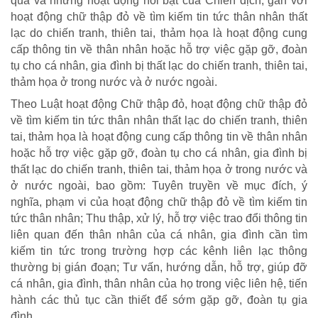
quả và những hoạt động nổi bật của Chiến dịch, gắn với
hoạt động chữ thập đỏ về tìm kiếm tin tức thân nhân thất
lạc do chiến tranh, thiên tai, thảm họa là hoạt động cung
TRÁCH NHIỆM CỘNG ĐỒNG
cấp thông tin về thân nhân hoặc hỗ trợ việc gặp gỡ, đoàn
tụ cho cá nhân, gia đình bị thất lạc do chiến tranh, thiên tai,
Doanh nghiệp - Doanh nhân
thảm họa ở trong nước và ở nước ngoài.
Mô hình tiêu biểu
Theo Luật hoạt động Chữ thập đỏ, hoạt động chữ thập đỏ
về tìm kiếm tin tức thân nhân thất lạc do chiến tranh, thiên
tai, thảm họa là hoạt động cung cấp thông tin về thân nhân
hoặc hỗ trợ việc gặp gỡ, đoàn tụ cho cá nhân, gia đình bị
thất lạc do chiến tranh, thiên tai, thảm họa ở trong nước và
ở nước ngoài, bao gồm: Tuyên truyền về mục đích, ý
nghĩa, phạm vi của hoạt động chữ thập đỏ về tìm kiếm tin
tức thân nhân; Thu thập, xử lý, hỗ trợ việc trao đổi thông tin
liên quan đến thân nhân của cá nhân, gia đình cần tìm
kiếm tin tức trong trường hợp các kênh liên lạc thông
thường bị gián đoạn; Tư vấn, hướng dẫn, hỗ trợ, giúp đỡ
cá nhân, gia đình, thân nhân của họ trong việc liên hệ, tiến
hành các thủ tục cần thiết để sớm gặp gỡ, đoàn tụ gia
đình.