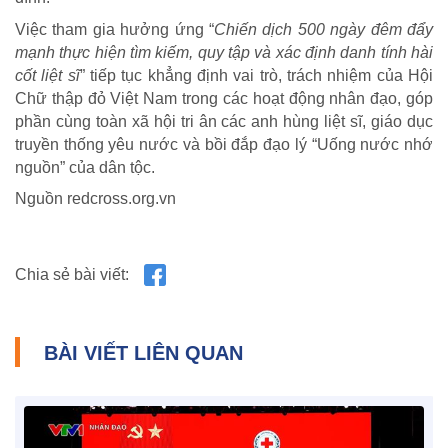
Việc tham gia hưởng ứng “
Chiến dịch 500 ngày đêm đẩy
CUỘC SỐNG TƯƠI ĐẸP
mạnh thực hiện tìm kiếm, quy tập và xác định danh tính hài
Nối trọn yêu thương VTV1
cốt liệt sĩ
” tiếp tục khẳng định vai trò, trách nhiệm của Hội
Chữ thập đỏ Việt Nam trong các hoạt động nhân đạo, góp
Trái tim có nắng
phần cùng toàn xã hội tri ân các anh hùng liệt sĩ, giáo dục
truyền thống yêu nước và bồi đắp đạo lý “Uống nước nhớ
nguồn” của dân tộc.
Nguồn redcross.org.vn
Chia sẻ bài viết:
BÀI VIẾT LIÊN QUAN