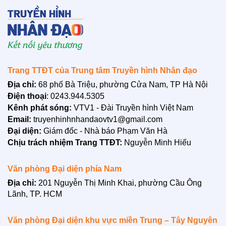
Trang TTĐT của Trung tâm Truyền hình Nhân đạo
Địa chỉ:
68 phố Bà Triệu, phường Cửa Nam, TP Hà Nội
Điện thoại
: 0243.944.5305
Kênh phát sóng:
VTV1 - Đài Truyền hình Việt Nam
Email:
truyenhinhnhandaovtv1@gmail.com
Đại diện:
Giám đốc - Nhà báo Phạm Văn Hà
Chịu trách nhiệm Trang TTĐT:
Nguyễn Minh Hiếu
Văn phòng Đại diện phía Nam
LIÊN HỆ
Địa chỉ:
201 Nguyễn Thị Minh Khai, phường Cầu Ông
Lãnh, TP. HCM
Văn phòng Đại diện khu vực miền Trung – Tây Nguyên