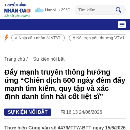
Hanoi
+29°C
SỰ KIỆN NỔI BẬT
# Nhịp cầu nhân ái VTV1
# Nối trọn yêu thương VTV1
Chương trình phát sóng VTV1
Trang chủ
Sự kiện nổi bật
Đẩy mạnh truyền thông hưởng
ứng “Chiến dịch 500 ngày đêm đẩy
mạnh tìm kiếm, quy tập và xác
định danh tính hài cốt liệt sĩ”
SỰ KIỆN NỔI BẬT
16:13 24/06/2026
Thực hiện Công văn số 447/MTTW-BTT ngày 15/6/2026