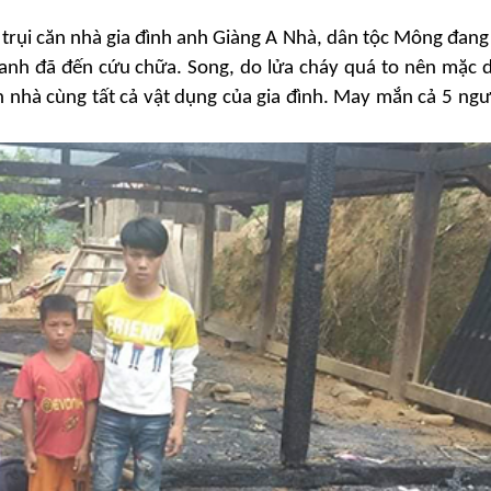
Trái tim có nắng
 trụi căn nhà gia đình anh Giàng A Nhà
, dân tộc Mông
đang
anh đã
đến cứu chữa. Song, do lửa cháy quá to nên mặc 
LIÊN HỆ
n nhà cùng tất cả vậ
t dụng của gia đình.
May mắn cả 5 ngư