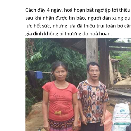
Mô hình tiêu biểu
Cách đây 4 ngày,
hoả hoạn bất ngờ ập tới thiêu
sau khi nhận được tin báo, người
dân xung qu
BẠN ĐỌC
lực hết sức, nhưng lửa đã thiêu trụi toàn bộ că
gia đình không bị thương do hoả hoạn.