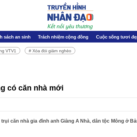
h sách an sinh
Trách nhiệm cộng đồng
Cuộc sống tươi đẹ
ơng VTV1
# Xóa đói giảm nghèo
HOẠT ĐỘNG NHÂN ĐẠO
Hoạt động Chữ Thập đỏ
Hoạt động nhân đạo cả nước
ng có căn nhà mới
CUỘC SỐNG TƯƠI ĐẸP
 trụi căn nhà gia đình anh Giàng A Nhà, dân tộc Mông ở Bả
Nối trọn yêu thương VTV1