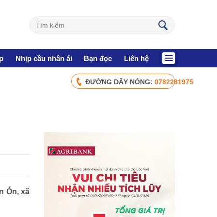
p
Nhịp cầu nhân ái
Bạn đọc
Liên hệ
ĐƯỜNG DÂY NÓNG:
0782281975
CHÍNH SÁCH AN SINH
Giảm nghèo bền vững
Xây dựng Nông thôn mới
Bảo hiểm xã hội - Bảo hiểm y tế
Y tế và sức khỏe
NHỊP CẦU NHÂN ÁI
n Ón, xã
Nhịp cầu Nhân ái VTV1