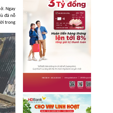
Địa chỉ nhân ái
ở.
Ngay
dù đã nỗ
ời trong