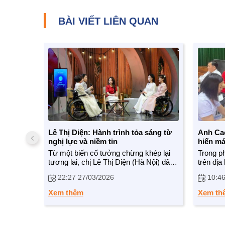
BÀI VIẾT LIÊN QUAN
Lê Thị Diện: Hành trình tỏa sáng từ
Anh Ca
nghị lực và niềm tin
hiến má
tỏa ngh
Từ một biến cố tưởng chừng khép lại
Trong p
tương lai, chị Lê Thị Diện (Hà Nội) đã
trên địa
mạnh mẽ vượt qua nghịch cảnh để viết
Trâm (tr
22:27 27/03/2026
10:46
lại cuộc đời mình. Không chỉ sống tự
Quang) 
lập, chị còn tự tin tỏa sáng trên sàn diễn
tiêu biể
Xem thêm
Xem th
thời trang đặc biệt dành cho người
bỉ và tr
khuyết tật.