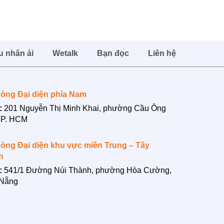
u nhân ái
Wetalk
Bạn đọc
Liên hệ
òng Đại diện phía Nam
:
201 Nguyễn Thị Minh Khai, phường Cầu Ông
TP. HCM
òng Đại diện khu vực miền Trung – Tây
n
:
541/1 Đường Núi Thành, phường Hòa Cường,
 Nẵng