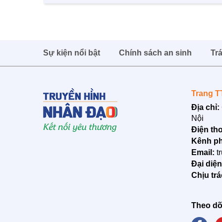
Sự kiện nổi bật
Chính sách an sinh
Tr
Trang T
Địa chỉ:
Nội
Điện tho
Kênh ph
Email:
t
Đại diệ
Chịu tr
Theo dõ