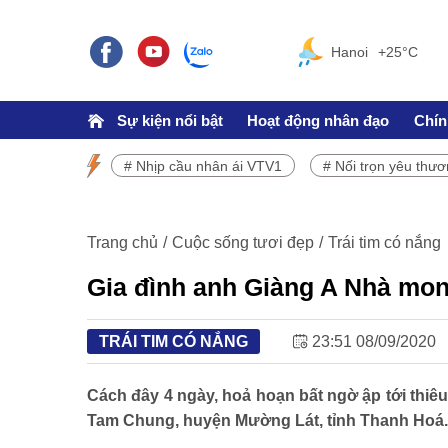
Hanoi
+25°C
Sự kiện nổi bật
Hoạt động nhân đạo
Chín
# Nhịp cầu nhân ái VTV1
# Nối trọn yêu thư
SỰ KIỆN NỔI BẬT
Chương trình phát sóng VTV1
Trang chủ
Cuộc sống tươi đẹp
Trái tim có nắng
Gia đình anh Giàng A Nhà mo
TRÁI TIM CÓ NẮNG
23:51 08/09/2020
TRÁCH NHIỆM CỘNG ĐỒNG
Cách đây 4 ngày, hoả hoạn bất ngờ ập tới thiêu
Tam Chung, huyện Mường Lát, tỉnh Thanh Hoá.
Doanh nghiệp - Doanh nhân