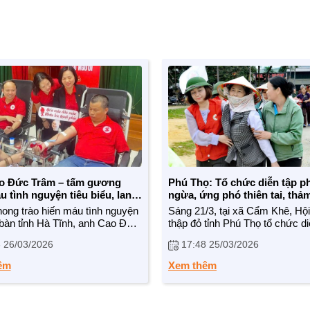
o Đức Trâm – tấm gương
Phú Thọ: Tổ chức diễn tập p
u tình nguyện tiêu biểu, lan
ngừa, ứng phó thiên tai, thả
ĩa cử cao đẹp
hong trào hiến máu tình nguyện
Sáng 21/3, tại xã Cẩm Khê, Hộ
 bàn tỉnh Hà Tĩnh, anh Cao Đức
thập đỏ tỉnh Phú Thọ tổ chức di
ú tại thôn Tiến Thọ, xã Đức
ứng phó thảm họa cho lực lượ
 26/03/2026
17:48 25/03/2026
là một trong những tấm gương
kích phòng, chống thiên tai, n
u, thể hiện tinh thần nhân ái, bền
cao năng lực chủ động phòng 
êm
Xem thêm
ách nhiệm vì cộng đồng.
giảm thiểu rủi ro tại cộng đồng.