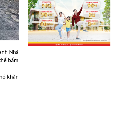
anh Nhà
 thể bẩm
hó khăn