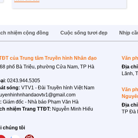
ách nhiệm cộng đồng
Cuộc sống tươi đẹp
Nhịp cầ
TĐT của Trung tâm Truyền hình Nhân đạo
Văn ph
68 phố Bà Triệu, phường Cửa Nam, TP Hà
Địa chỉ
Lãnh, 
ại
: 0243.944.5305
át sóng:
VTV1 - Đài Truyền hình Việt Nam
Văn ph
ruyenhinhnhandaovtv1@gmail.com
Nguyê
n:
Giám đốc - Nhà báo Phạm Văn Hà
Địa chỉ
ách nhiệm Trang TTĐT:
Nguyễn Minh Hiếu
TP Đà
i chúng tôi