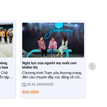
hòng
Nghị lực của người mẹ nuôi con
Cô bé 10
m họa
khiếm thị
phụ nấu
chống d
i Chữ
Chương trình Trạm yêu thương mang
Hai thán
ễn tập
đến câu chuyện đầy xúc động về chị
Quỳnh Nh
ng xung
Nguyễn Thị Thuý (sinh năm 1987), một
thiện ng
20:26 19/03/2026
12:17
hằm nâng
người mẹ khuyết tật đang từng ngày
Chí Minh
ngừa,
vượt lên số phận để nuôi dạy hai con
5.000 su
Xem thêm
Xem th
gái khuyết tật là Trịnh Khánh Uyên và
chiến sĩ
Trịnh Phương Vy.
người dâ