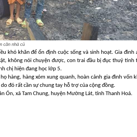
n căn nhà cũ
iều khó khăn để ổn định cuộc sống và sinh hoạt.
Gia
đình 
ật, không nói chuyện được, con trai đầu bị đục thuỷ tinh
nh chị hiện đang học lớp 5.
 họ hàng, hàng xóm xung quanh,
hoàn cảnh gia đình
vốn
k
, do đó
rất
cần sự chung tay hỗ trợ của
cộng đồng.
ản
Ó
n
,
xã Tam Chung
, huyện Mường Lát, tỉnh Thanh Hoá.