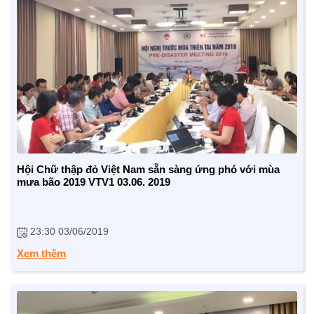
NHỊP CẦU NHÂN ÁI
Nhịp cầu Nhân ái VTV1
Địa chỉ nhân ái
Hội Chữ thập đỏ Việt Nam sẵn sàng ứng phó với mùa
mưa bão 2019 VTV1 03.06. 2019
23:30 03/06/2019
Xem thêm