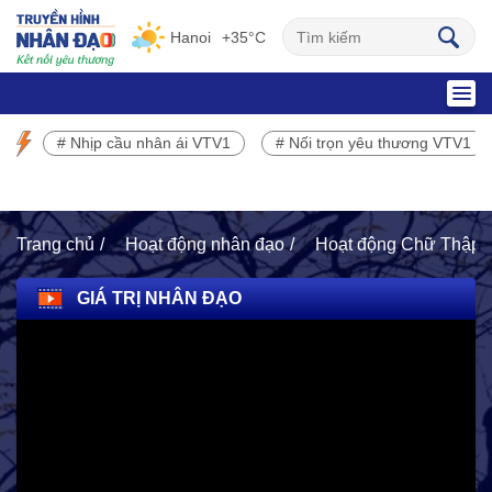
Hanoi
+35°C
SỰ KIỆN NỔI BẬT
# Nhịp cầu nhân ái VTV1
# Nối trọn yêu thương VTV1
Chương trình phát sóng VTV1
Trang chủ
Hoạt động nhân đạo
Hoạt động Chữ Thập 
GIÁ TRỊ NHÂN ĐẠO