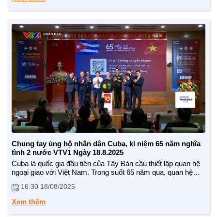
CUỘC SỐNG TƯƠI ĐẸP
Chung tay ủng hộ nhân dân Cuba, kỉ niệm 65 năm nghĩa
Nối trọn yêu thương VTV1
tình 2 nước VTV1 Ngày 18.8.2025
Trái tim có nắng
Cuba là quốc gia đầu tiên của Tây Bán cầu thiết lập quan hệ
ngoại giao với Việt Nam. Trong suốt 65 năm qua, quan hệ
đoàn kết truyền thống, hợp tác hữu nghị và đặc biệt tin cậy
16:30 18/08/2025
giữa Đảng, Nhà nước và Nhân dân hai nước không ngừng
được vun đắp, phát triển toàn diện. Hòa trong không khí sôi
Xem thêm
nổi hướng tới kỷ niệm 65 năm quan hệ ngoại giao Việt Nam –
Cuba, nhiều hoạt động ý nghĩa, thiết thực đã và đang được