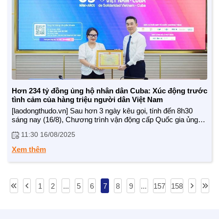
Hơn 234 tỷ đồng ủng hộ nhân dân Cuba: Xúc động trước
tình cảm của hàng triệu người dân Việt Nam
[laodongthudo.vn] Sau hơn 3 ngày kêu gọi, tính đến 8h30
sáng nay (16/8), Chương trình vận động cấp Quốc gia ủng
hộ nhân dân Cuba đã nhận được sự hưởng ứng nồng nhiệt
11:30 16/08/2025
của hàng triệu trái tim Việt Nam, với số tiền ủng hộ được hơn
234,5 tỷ đồng, vượt qua con số mục tiêu ủng hộ gấp hơn 3
Xem thêm
lần.
1
2
...
5
6
7
8
9
...
157
158