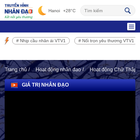
Hanoi
+28°C
SỰ KIỆN NỔI BẬT
# Nhịp cầu nhân ái VTV1
# Nối trọn yêu thương VTV1
Chương trình phát sóng VTV1
Trang chủ
Hoạt động nhân đạo
Hoạt động Chữ Thập 
GIÁ TRỊ NHÂN ĐẠO