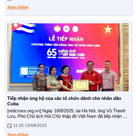
TRÁCH NHIỆM CỘNG ĐỒNG
tối thiểu ban đầu. Thành công bước đầu này khẳng định sức
Xem thêm
lan tỏa mạnh mẽ của tinh thần đoàn kết quốc tế và nghĩa tình
gắn bó bền chặt giữa nhân dân Việt Nam - Cuba.
Doanh nghiệp - Doanh nhân
Mô hình tiêu biểu
Tiếp nhận ủng hộ của các tổ chức dành cho nhân dân
Cuba
[redcross.org.vn] Ngày 18/8/2025, tại Hà Nội, ông Vũ Thanh
Lưu, Phó Chủ tịch Hội Chữ thập đỏ Việt Nam đã tiếp nhận sự
ủng hộ từ Hội Nạn nhân chất độc da cam/Dioxin Hoàng Mai
11:25 19/08/2025
(cũ), Nhóm Đền ơn đáp nghĩa 3 miền và Hội Người cao tuổi
Việt Nam.
Xem thêm