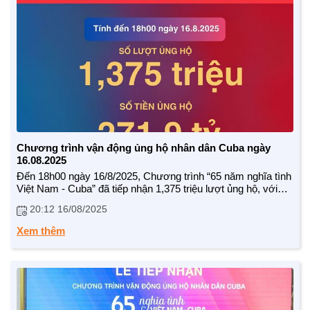
Chương trình vận động ủng hộ nhân dân Cuba ngày
16.08.2025
Đến 18h00 ngày 16/8/2025, Chương trình “65 năm nghĩa tình
Việt Nam - Cuba” đã tiếp nhận 1,375 triệu lượt ủng hộ, với
tổng số tiền lên tới 271,9 tỷ đồng.
20:12 16/08/2025
Tình cảm, tấm lòng của nhân dân Việt Nam vẫn dạt dào,
BẠN ĐỌC
chan chứa, tiếp tục góp thêm một nốt nhạc ấm áp trong bản
Xem thêm
hòa ca Việt Nam - Cuba.
Quý vị có thể tiếp tục đồng hành qua tài khoản:
Ngân hàng Quân đội (MB) – Số TK: 2022
Chủ tài khoản: TW HOI CHU THAP DO VIET NAM
Nội dung: CUBA