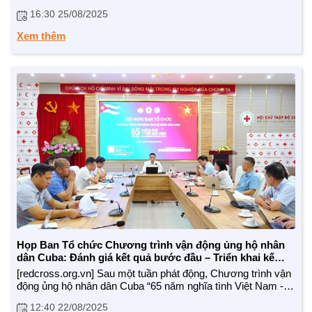
tầng lớp nhân dân. Hiện TW Hội CTĐ VN đang phối hợp với
16:30 25/08/2025
Đại sứ quán Cuba, Hội CTĐ Cuba, cùng các bộ ngành có
liên quan để đảm bảo nguồn vận động ủng hộ được minh
Xem thêm
bạch, đến đúng đối tượng, đúng mục tiêu.
Theo dõi chúng tôi:
TTĐT: https://nhandaovtv.vn/
Zalo: https://zalo.me/1765109299729193408
Facebook: https://www.facebook.com/nhandaovtv.v...
Lotus: https://lotus.vn/w/profile/7494874635...
Youtube: https://www.youtube.com/channel/UCdHH...
Trân trọng cảm ơn !
Họp Ban Tổ chức Chương trình vận động ủng hộ nhân
dân Cuba: Đánh giá kết quả bước đầu – Triển khai kế
hoạch giai đoạn tiếp theo
[redcross.org.vn] Sau một tuần phát động, Chương trình vận
động ủng hộ nhân dân Cuba “65 năm nghĩa tình Việt Nam -
Cuba" đã đạt kết quả hết sức ấn tượng khi tiếp nhận được
12:40 22/08/2025
hơn 352 tỷ đồng từ hơn 1,7 triệu lượt ủng hộ, vượt mục tiêu