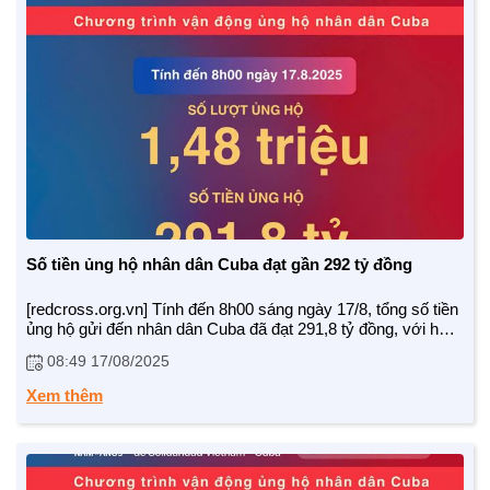
NHỊP CẦU NHÂN ÁI
Nhịp cầu Nhân ái VTV1
Địa chỉ nhân ái
Số tiền ủng hộ nhân dân Cuba đạt gần 292 tỷ đồng
[redcross.org.vn] Tính đến 8h00 sáng ngày 17/8, tổng số tiền
ủng hộ gửi đến nhân dân Cuba đã đạt 291,8 tỷ đồng, với hơn
1,48 triệu lượt người tham gia đóng góp. Đây là kết quả của
08:49 17/08/2025
tinh thần tương thân tương ái, nghĩa tình quốc tế sâu sắc
giữa hai dân tộc Việt Nam – Cuba.
Xem thêm