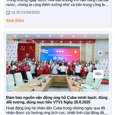
nước, chúng ta càng thêm tưởng nhớ và trân trọng công lao
của thế hệ đi trước, trong đó có tình hữu nghị quốc tế cao cả.
16:30 01/09/2025
Cách nửa vòng trái đất, nhưng nhân dân Cuba luôn sát cánh
cùng dân tộc Việt Nam trong mọi hoàn cảnh. Giờ đây, khi
Xem thêm
Cuba cần, người Việt Nam sẵn sàng sẻ chia, tương trợ. Với
đội ngũ văn, nghệ sỹ, họ cũng đang có những cách thức rất
đặc biệt, thêm lan tỏa nghĩa cử cao đẹp này.
Theo dõi chúng tôi:
CHÍNH SÁCH AN SINH
TTĐT: https://nhandaovtv.vn/
Zalo: https://zalo.me/1765109299729193408
Giảm nghèo bền vững
Facebook: https://www.facebook.com/nhandaovtv.v...
Xây dựng Nông thôn mới
Lotus: https://lotus.vn/w/profile/7494874635...
Youtube: https://www.youtube.com/channel/UCdHH...
Bảo hiểm xã hội - Bảo hiểm y tế
Trân trọng cảm ơn !
Y tế và sức khỏe
Đảm bảo nguồn vận động ủng hộ Cuba minh bạch, đúng
đối tượng, đúng mục tiêu VTV1 Ngày 25.8.2025
Hoạt động ủng hộ nhân dân Cuba trong những ngày qua đã
nhận được sự hưởng ứng tích cực, nhiệt tình của đông đảo