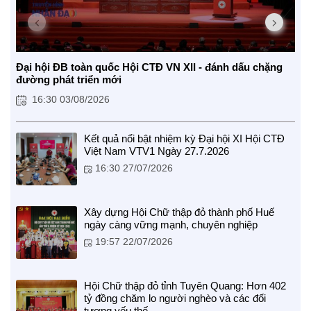
Đại hội ĐB toàn quốc Hội CTĐ VN XII - đánh dấu chặng
đường phát triển mới
16:30 03/08/2026
CUỘC SỐNG TƯƠI ĐẸP
Kết quả nổi bật nhiệm kỳ Đại hội XI Hội CTĐ
Việt Nam VTV1 Ngày 27.7.2026
Nối trọn yêu thương VTV1
16:30 27/07/2026
Trái tim có nắng
Xây dựng Hội Chữ thập đỏ thành phố Huế
ngày càng vững mạnh, chuyên nghiệp
19:57 22/07/2026
Hội Chữ thập đỏ tỉnh Tuyên Quang: Hơn 402
tỷ đồng chăm lo người nghèo và các đối
tượng yếu thế