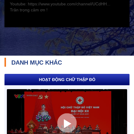
Youtube: https://www.youtube.com/channel/UCdHH...
Y tế và sức khỏe
Trân trọng cảm ơn !
DANH MỤC KHÁC
HOẠT ĐỘNG CHỮ THẬP ĐỎ
TRÁCH NHIỆM CỘNG ĐỒNG
Doanh nghiệp - Doanh nhân
Mô hình tiêu biểu