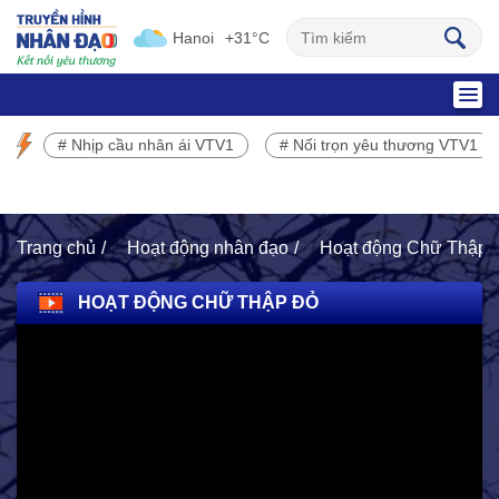
Hanoi
+31°C
SỰ KIỆN NỔI BẬT
# Nhịp cầu nhân ái VTV1
# Nối trọn yêu thương VTV1
Chương trình phát sóng VTV1
Trang chủ
Hoạt động nhân đạo
Hoạt động Chữ Thập 
HOẠT ĐỘNG CHỮ THẬP ĐỎ
HOẠT ĐỘNG NHÂN ĐẠO