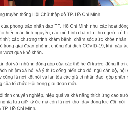
ng truyền thống Hội Chữ thập đỏ TP. Hồ Chí Minh
ật của phong trào nhân đạo TP. Hồ Chí Minh như các hoạt độn
trào hiến máu tình nguyện; các mô hình chăm lo cho người có 
 tình”; các chương trình khám bệnh, chăm sóc sức khỏe nhân 
ỏ trong giai đoạn phòng, chống đại dịch COVID-19, khi màu á
ân vượt qua khó khăn.
 ân đối với những đóng góp của các thế hệ đi trước, đồng thời
rách nhiệm xã hội và ý thức cống hiến cho đội ngũ cán bộ, hội v
cũng là nơi kết nối và lan tỏa các giá trị nhân đạo, góp phần
ng của tổ chức Hội trong giai đoạn mới.
ỏi tính chuyên nghiệp, hiệu quả và khả năng thích ứng cao tr
 nghĩa lưu giữ ký ức mà còn là nơi khơi dậy động lực đổi mới,
a TP. Hồ Chí Minh.