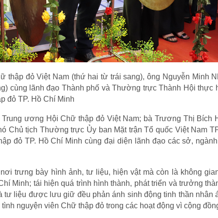
 thập đỏ Việt Nam (thứ hai từ trái sang), ông Nguyễn Minh N
ang) cùng lãnh đạo Thành phố và Thường trực Thành Hội thực 
p đỏ TP. Hồ Chí Minh
h Trung ương Hội Chữ thập đỏ Việt Nam; bà Trương Thị Bích 
hó Chủ tịch Thường trực Ủy ban Mặt trận Tổ quốc Việt Nam TP
ập đỏ TP. Hồ Chí Minh cùng đại diện lãnh đạo các sở, ngành,
i trưng bày hình ảnh, tư liệu, hiện vật mà còn là không gia
í Minh; tái hiện quá trình hình thành, phát triển và trưởng thà
à tư liệu được lưu giữ đều phản ánh sinh động tinh thần nhân á
, tình nguyện viên Chữ thập đỏ trong các hoạt động vì cộng đồn