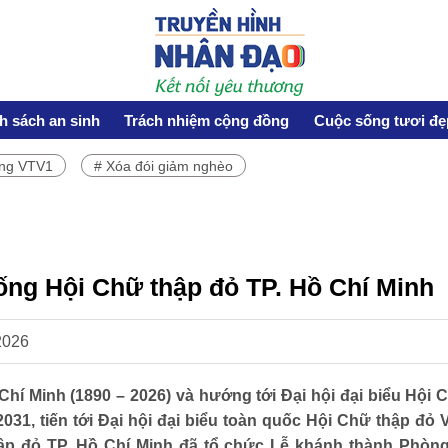
h sách an sinh
Trách nhiệm cộng đồng
Cuộc sống tươi đẹ
ơng VTV1
# Xóa đói giảm nghèo
HOẠT ĐỘNG NHÂN ĐẠO
Hoạt động Chữ Thập đỏ
Hoạt động nhân đạo cả nước
ng Hội Chữ thập đỏ TP. Hồ Chí Minh
2026
CUỘC SỐNG TƯƠI ĐẸP
hí Minh (1890 – 2026) và hướng tới Đại hội đại biểu Hội 
2031, tiến tới Đại hội đại biểu toàn quốc Hội Chữ thập đỏ 
Nối trọn yêu thương VTV1
thập đỏ TP. Hồ Chí Minh đã tổ chức Lễ khánh thành Phòn