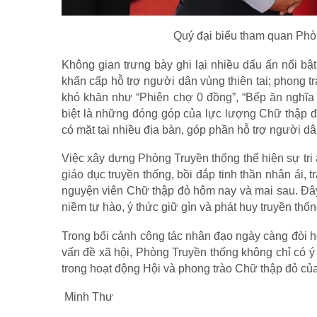
Quý đại biểu tham quan Phò
Không gian trưng bày ghi lại nhiều dấu ấn nổi b
khẩn cấp hỗ trợ người dân vùng thiên tai; phong 
khó khăn như “Phiên chợ 0 đồng”, “Bếp ăn nghĩa
biệt là những đóng góp của lực lượng Chữ thập đ
có mặt tại nhiều địa bàn, góp phần hỗ trợ người d
Việc xây dựng Phòng Truyền thống thể hiện sự tri
giáo dục truyền thống, bồi đắp tinh thần nhân ái, t
nguyện viên Chữ thập đỏ hôm nay và mai sau. Đây 
niềm tự hào, ý thức giữ gìn và phát huy truyền thố
Trong bối cảnh công tác nhân đạo ngày càng đòi h
vấn đề xã hội, Phòng Truyền thống không chỉ có ý
trong hoạt động Hội và phong trào Chữ thập đỏ củ
Minh Thư