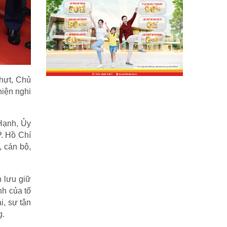
hựt, Chủ
hiện nghi
Hạnh, Ủy
. Hồ Chí
 cán bộ,
n lưu giữ
nh của tổ
i, sự tận
g.