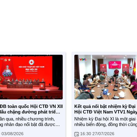
 ĐB toàn quốc Hội CTĐ VN XII
Kết quả nổi bật nhiệm kỳ Đại 
dấu chặng đường phát triển
Hội CTĐ Việt Nam VTV1 Ngà
27.7.2026
ần qua, nhiều chương trình,
Nhiệm kỳ Đại hội XI là một giai
ng nhân đạo nổi bật đã được
nhiều biến động, đồng thời cũng
 đặc biệt là sự kiện Đại hội đại
kỳ đổi mới mạnh mẽ của hệ th
 03/08/2026
16:30 27/07/2026
àn quốc Hội CTĐVN lần thứ XII
CTĐ Việt Nam. Đại hội đại biểu