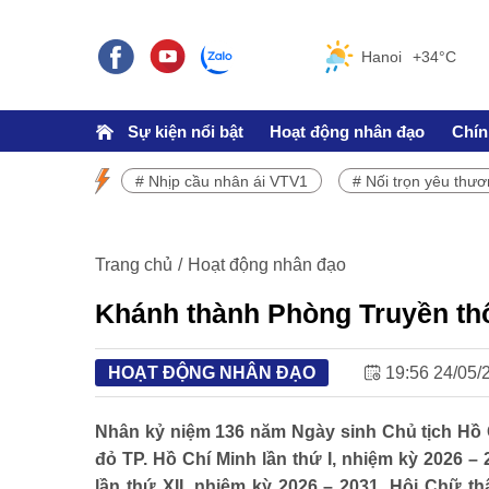
Hanoi
+34°C
Sự kiện nổi bật
Hoạt động nhân đạo
Chín
# Nhịp cầu nhân ái VTV1
# Nối trọn yêu thư
SỰ KIỆN NỔI BẬT
Chương trình phát sóng VTV1
Trang chủ
Hoạt động nhân đạo
Khánh thành Phòng Truyền thố
HOẠT ĐỘNG NHÂN ĐẠO
19:56 24/05/
TRÁCH NHIỆM CỘNG ĐỒNG
Nhân kỷ niệm 136 năm Ngày sinh Chủ tịch Hồ C
đỏ TP. Hồ Chí Minh lần thứ I, nhiệm kỳ 2026 – 
Doanh nghiệp - Doanh nhân
lần thứ XII, nhiệm kỳ 2026 – 2031, Hội Chữ 