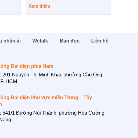
 lần thứ
thức, đại diện cho cán bộ, hội viên, tình
phát tri
Xem thêm
Xem th
ành tựu
nguyện viên Chữ thập đỏ trên địa bàn
thành ph
dấu mốc
thành phố.
thành ph
mới. xây
n
phát
u nhân ái
Wetalk
Bạn đọc
Liên hệ
9193408
òng Đại diện phía Nam
daovtv.v...
:
201 Nguyễn Thị Minh Khai, phường Cầu Ông
TP. HCM
74635...
nel/UCdHH...
òng Đại diện khu vực miền Trung – Tây
n
:
541/1 Đường Núi Thành, phường Hòa Cường,
 Nẵng