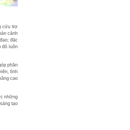
g cứu trợ
hoàn cảnh
đạo; đặc
o đỏ luôn
 góp phần
iên, tình
 nâng cao
ước những
 sáng tạo