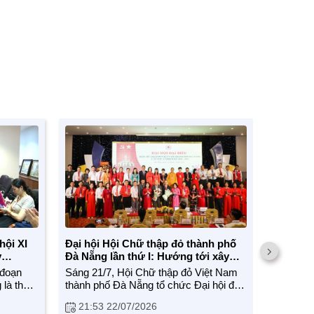
hội XI
Đại hội Hội Chữ thập đỏ thành phố
Xây dựn
y
Đà Nẵng lần thứ I: Hướng tới xây
phố Huế
dựng tổ chức Hội chuyên nghiệp,
chuyên 
 đoạn
Sáng 21/7, Hội Chữ thập đỏ Việt Nam
Ngày 17/
hiện đại
 là thời
thành phố Đà Nẵng tổ chức Đại hội đại
Huế tổ ch
ống Hội
biểu lần thứ I, nhiệm kỳ 2026 – 2031
nhiệm kỳ
21:53 22/07/2026
19:57
 toàn
với sự tham dự của 130 đại biểu chính
chính tr