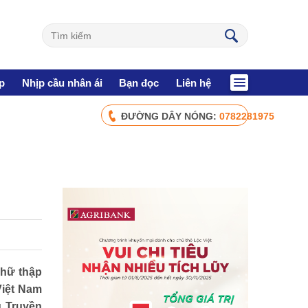
p
Nhịp cầu nhân ái
Bạn đọc
Liên hệ
ĐƯỜNG DÂY NÓNG:
0782281975
CHÍNH SÁCH AN SINH
Giảm nghèo bền vững
Xây dựng Nông thôn mới
Bảo hiểm xã hội - Bảo hiểm y tế
Y tế và sức khỏe
NHỊP CẦU NHÂN ÁI
Chữ thập
Việt Nam
Nhịp cầu Nhân ái VTV1
g Truyền