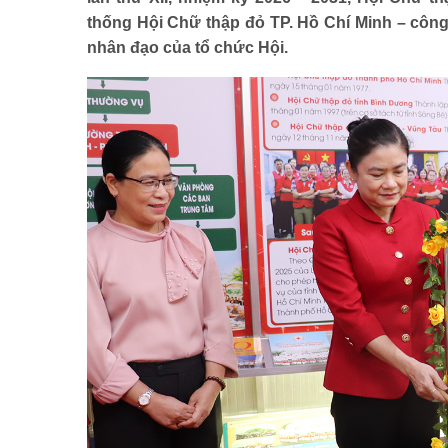
Mô hình tiêu biểu
thống Hội Chữ thập đỏ TP. Hồ Chí Minh – công t
nhân đạo của tổ chức Hội.
BẠN ĐỌC