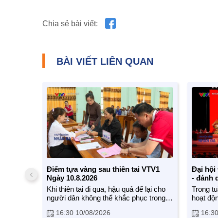
Chia sẻ bài viết:
BÀI VIẾT LIÊN QUAN
Điểm tựa vàng sau thiên tai VTV1
Đại hội
Ngày 10.8.2026
- đánh 
mới
Khi thiên tai đi qua, hậu quả để lại cho
Trong tu
người dân không thể khắc phục trong
hoạt độ
một sớm một chiều. Sau khi kịp thời
diễn ra,
16:30 10/08/2026
16:30
cứu trợ khẩn cấp, Hội CTĐ VN luôn
biểu to