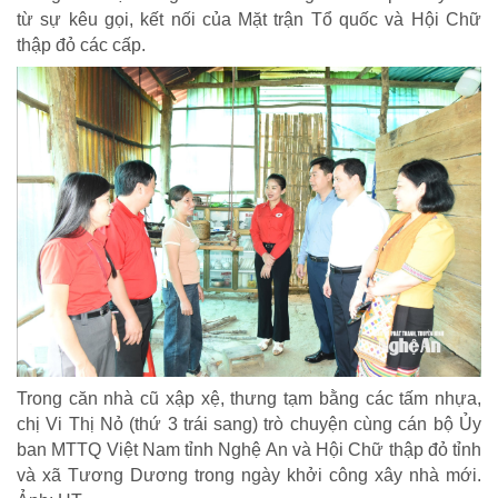
từ sự kêu gọi, kết nối của Mặt trận Tổ quốc và Hội Chữ
thập đỏ các cấp.
HOẠT ĐỘNG NHÂN ĐẠO
Hoạt động Chữ Thập đỏ
Hoạt động nhân đạo cả nước
Trong căn nhà cũ xập xệ, thưng tạm bằng các tấm nhựa,
chị Vi Thị Nỏ (thứ 3 trái sang) trò chuyện cùng cán bộ Ủy
ban MTTQ Việt Nam tỉnh Nghệ An và Hội Chữ thập đỏ tỉnh
và xã Tương Dương trong ngày khởi công xây nhà mới.