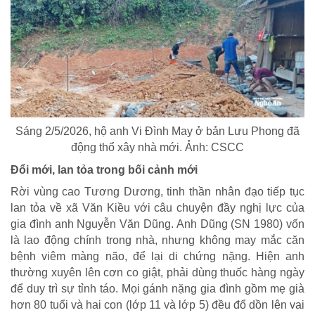
Sáng 2/5/2026, hộ anh Vi Đình May ở bản Lưu Phong đã
động thổ xây nhà mới. Ảnh: CSCC
Đổi
mới,
lan tỏa
trong bối
cảnh
mới
Rời vùng cao Tương Dương, tinh thần nhân đạo tiếp tục
lan tỏa về xã Văn Kiều với câu chuyện đầy nghị lực của
gia đình anh Nguyễn Văn Dũng. Anh Dũng (SN 1980) vốn
là lao động chính trong nhà, nhưng không may mắc căn
bệnh viêm màng não, để lại di chứng nặng. Hiện anh
thường xuyên lên cơn co giật, phải dùng thuốc hàng ngày
để duy trì sự tỉnh táo. Mọi gánh nặng gia đình gồm mẹ già
hơn 80 tuổi và hai con (lớp 11 và lớp 5) đều đổ dồn lên vai