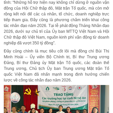
tỉnh: “Những hỗ trợ hiện nay không chỉ dừng ở nguồn vận
động của Hội Chữ thập đỏ, Mặt trận Tổ quốc, mà còn mở
rộng kết nối để các cá nhân, tổ chức, doanh nghiệp trực
tiếp tham gia. Đây cũng là phương châm triển khai công
tác nhân đạo năm 2026. Tại lễ phát động Tháng Nhân đạo
2026, dưới sự chủ trì của Ủy ban MTTQ Việt Nam và Hội
Chữ thập đỏ Việt Nam, nguồn kinh phí vận động từ doanh
nghiệp đã vượt 350 tỷ đồng”.
Đây cũng chính là mục tiêu cốt lõi mà đồng chí Bùi Thị
Minh Hoài – Ủy viên Bộ Chính trị, Bí thư Trung ương
Đảng, Bí thư Đảng ủy Mặt trận Tổ quốc, các đoàn thể
NHỊP CẦU NHÂN ÁI
Trung ương, Chủ tịch Ủy ban Trung ương Mặt trận Tổ
quốc Việt Nam đã nhấn mạnh trong định hướng chiến
Nhịp cầu Nhân ái VTV1
lược về công tác nhân đạo năm 2026.
Địa chỉ nhân ái