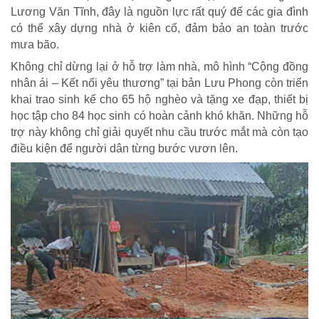
Lương Văn Tĩnh, đây là nguồn lực rất quý để các gia đình
có thể xây dựng nhà ở kiên cố, đảm bảo an toàn trước
mưa bão.
Không chỉ dừng lại ở hỗ trợ làm nhà, mô hình “Cộng đồng
nhân ái – Kết nối yêu thương” tại bản Lưu Phong còn triển
khai trao sinh kế cho 65 hộ nghèo và tặng xe đạp, thiết bị
học tập cho 84 học sinh có hoàn cảnh khó khăn. Những hỗ
trợ này không chỉ giải quyết nhu cầu trước mắt mà còn tạo
điều kiện để người dân từng bước vươn lên.
TRÁCH NHIỆM CỘNG ĐỒNG
Doanh nghiệp - Doanh nhân
Mô hình tiêu biểu