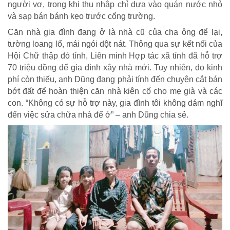
người vợ, trong khi thu nhập chỉ dựa vào quán nước nhỏ
và sạp bán bánh kẹo trước cổng trường.
Căn nhà gia đình đang ở là nhà cũ của cha ông để lại,
tường loang lổ, mái ngói dột nát. Thông qua sự kết nối của
Hội Chữ thập đỏ tỉnh, Liên minh Hợp tác xã tỉnh đã hỗ trợ
70 triệu đồng để gia đình xây nhà mới. Tuy nhiên, do kinh
phí còn thiếu, anh Dũng đang phải tính đến chuyện cắt bán
bớt đất để hoàn thiện căn nhà kiên cố cho mẹ già và các
con. “Không có sự hỗ trợ này, gia đình tôi không dám nghĩ
đến việc sửa chữa nhà để ở” – anh Dũng chia sẻ.
CUỘC SỐNG TƯƠI ĐẸP
Nối trọn yêu thương VTV1
Trái tim có nắng