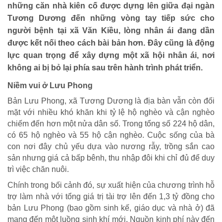
những căn nhà kiên cố được dựng lên giữa đại ngàn
Tương Dương đến những vòng tay tiếp sức cho
người bệnh tại xã Văn Kiều, lòng nhân ái đang dần
được kết nối theo cách bài bản hơn. Đây cũng là động
lực quan trọng để xây dựng một xã hội nhân ái, nơi
không ai bị bỏ lại phía sau trên hành trình phát triển.
Niềm vui ở Lưu Phong
Bản Lưu Phong, xã Tương Dương là địa bàn vẫn còn đối
mặt với nhiều khó khăn khi tỷ lệ hộ nghèo và cận nghèo
chiếm đến hơn một nửa dân số. Trong tổng số 224 hộ dân,
có 65 hộ nghèo và 55 hộ cận nghèo. Cuộc sống của bà
con nơi đây chủ yếu dựa vào nương rẫy, trồng sắn cao
sản nhưng giá cả bấp bênh, thu nhập đôi khi chỉ đủ để duy
trì việc chăn nuôi.
Chính trong bối cảnh đó, sự xuất hiện của chương trình hỗ
trợ làm nhà với tổng giá trị tài trợ lên đến 1,3 tỷ đồng cho
bản Lưu Phong (bao gồm sinh kế, giáo dục và nhà ở) đã
mang đến một luồng sinh khí mới. Nguồn kinh phí này đến