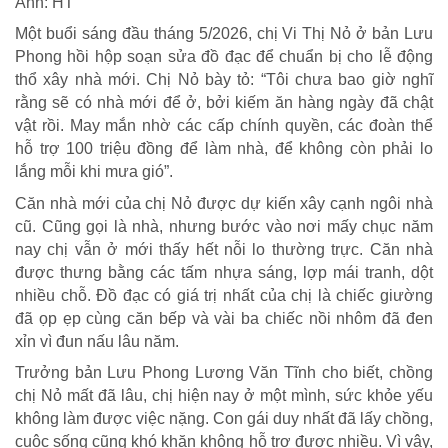
Ảnh: HT
Một buổi sáng đầu tháng 5/2026, chị Vi Thị Nỏ ở bản Lưu
Phong hồi hộp soạn sửa đồ đạc để chuẩn bị cho lễ động
thổ xây nhà mới. Chị Nỏ bày tỏ: “Tôi chưa bao giờ nghĩ
rằng sẽ có nhà mới để ở, bởi kiếm ăn hàng ngày đã chật
vật rồi. May mắn nhờ các cấp chính quyền, các đoàn thể
hỗ trợ 100 triệu đồng để làm nhà, để không còn phải lo
lắng mỗi khi mưa gió”.
Căn nhà mới của chị Nỏ được dự kiến xây cạnh ngôi nhà
cũ. Cũng gọi là nhà, nhưng bước vào nơi mấy chục năm
nay chị vẫn ở mới thấy hết nỗi lo thường trực. Căn nhà
được thưng bằng các tấm nhựa sáng, lợp mái tranh, dột
nhiều chỗ. Đồ đạc có giá trị nhất của chị là chiếc giường
đã ọp ẹp cùng căn bếp và vài ba chiếc nồi nhôm đã đen
xỉn vì đun nấu lâu năm.
Trưởng bản Lưu Phong Lương Văn Tĩnh cho biết, chồng
chị Nỏ mất đã lâu, chị hiện nay ở một mình, sức khỏe yếu
không làm được việc nặng. Con gái duy nhất đã lấy chồng,
cuộc sống cũng khó khăn không hỗ trợ được nhiều. Vì vậy,