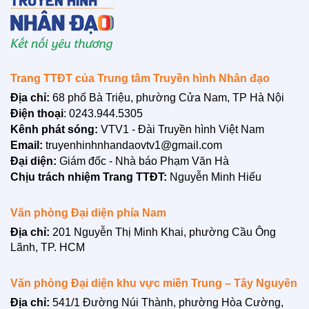
Youtube: https://www.youtube.com/channel/UCdHH...
Trân trọng cảm ơn !
Trang TTĐT của Trung tâm Truyền hình Nhân đạo
Địa chỉ:
68 phố Bà Triệu, phường Cửa Nam, TP Hà Nội
Điện thoại
: 0243.944.5305
Kênh phát sóng:
VTV1 - Đài Truyền hình Việt Nam
Email:
truyenhinhnhandaovtv1@gmail.com
Đại diện:
Giám đốc - Nhà báo Phạm Văn Hà
Chịu trách nhiệm Trang TTĐT:
Nguyễn Minh Hiếu
Văn phòng Đại diện phía Nam
Địa chỉ:
201 Nguyễn Thị Minh Khai, phường Cầu Ông
Lãnh, TP. HCM
Văn phòng Đại diện khu vực miền Trung – Tây Nguyên
Địa chỉ:
541/1 Đường Núi Thành, phường Hòa Cường,