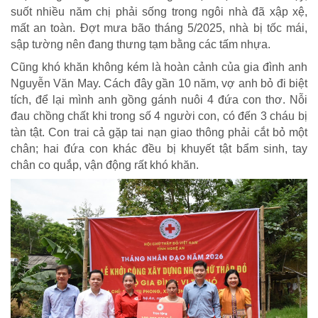
suốt nhiều năm chị phải sống trong ngôi nhà đã xập xệ,
mất an toàn. Đợt mưa bão tháng 5/2025, nhà bị tốc mái,
sập tường nên đang thưng tạm bằng các tấm nhựa.
Cũng khó khăn không kém là hoàn cảnh của gia đình anh
Nguyễn Văn May. Cách đây gần 10 năm, vợ anh bỏ đi biệt
tích, để lại mình anh gồng gánh nuôi 4 đứa con thơ. Nỗi
CHÍNH SÁCH AN SINH
đau chồng chất khi trong số 4 người con, có đến 3 cháu bị
Giảm nghèo bền vững
tàn tật. Con trai cả gặp tai nạn giao thông phải cắt bỏ một
chân; hai đứa con khác đều bị khuyết tật bẩm sinh, tay
Xây dựng Nông thôn mới
chân co quắp, vận động rất khó khăn.
Bảo hiểm xã hội - Bảo hiểm y tế
Y tế và sức khỏe