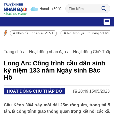
Hanoi
+30°C
SỰ KIỆN NỔI BẬT
# Nhịp cầu nhân ái VTV1
# Nối trọn yêu thương VTV1
Chương trình phát sóng VTV1
Trang chủ
Hoạt động nhân đạo
Hoạt động Chữ Thập 
Long An: Công trình cầu dân sinh
kỷ niệm 133 năm Ngày sinh Bác
Hồ
HOẠT ĐỘNG CHỮ THẬP ĐỎ
20:49 15/05/2023
Cầu Kênh 30/4 xây mới dài 25m rộng 4m, trọng tải 5
tấn, là công trình giao thông quan trọng kết nối các xã,