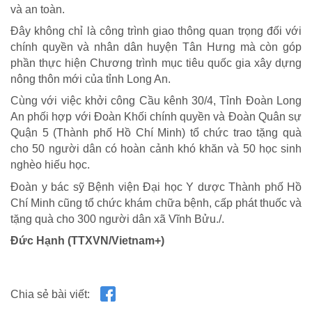
và an toàn.
TRÁCH NHIỆM CỘNG ĐỒNG
Đây không chỉ là công trình giao thông quan trọng đối với
chính quyền và nhân dân huyện Tân Hưng mà còn góp
Doanh nghiệp - Doanh nhân
phần thực hiện Chương trình mục tiêu quốc gia xây dựng
Mô hình tiêu biểu
nông thôn mới của tỉnh Long An.
Cùng với việc khởi công Cầu kênh 30/4, Tỉnh Đoàn Long
An phối hợp với Đoàn Khối chính quyền và Đoàn Quân sự
Quận 5 (Thành phố Hồ Chí Minh) tổ chức trao tặng quà
cho 50 người dân có hoàn cảnh khó khăn và 50 học sinh
nghèo hiếu học.
Đoàn y bác sỹ Bệnh viện Đại học Y dược Thành phố Hồ
Chí Minh cũng tổ chức khám chữa bệnh, cấp phát thuốc và
tặng quà cho 300 người dân xã Vĩnh Bửu./.
Đức Hạnh (TTXVN/Vietnam+)
Chia sẻ bài viết: