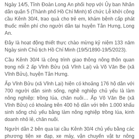
Ngày 14/5, Tỉnh Đoàn Long An phối hợp với Ủy ban Nhân
dân quận 5 (Thành phố Hồ Chí Minh) tổ chức Lễ khởi công
cầu Kênh 30/4, trao quà cho trẻ em, khám bệnh cấp phát
thuốc miễn phí cho người dân tại huyện Tân Hưng, Long
An.
Đây là hoạt động thiết thực chào mừng kỷ niệm 133 năm
Ngày sinh Chủ tịch Hồ Chí Minh (19/5/1890-19/5/2023).
Cầu Kênh 30/4 là công trình giao thông nông thôn quan
trọng nối 2 ấp Vĩnh Bửu (xã Vĩnh Lại) và Võ Văn Be (xã
Vĩnh Bửu), huyện Tân Hưng.
Ấp Vĩnh Bửu (xã Vĩnh Lại) hiện có khoảng 176 hộ dân với
700 người dân sinh sống, nghề nghiệp chủ yếu là làm
nông nghiệp: trồng lúa, chăn nuôi… Ấp Võ Văn Be (xã
CHÍNH SÁCH AN SINH
Vĩnh Bửu) có khoảng trên 400 hộ dân với trên 1.000 khẩu
Giảm nghèo bền vững
sinh sống chủ yếu bằng làm nông nghiệp trồng lúa, kinh
doanh nhỏ lẻ, chăn nuôi.
Xây dựng Nông thôn mới
Người dân 2 bên qua lại cầu Kênh 30/4 chủ yếu bằng các
Bảo hiểm xã hội - Bảo hiểm y tế
phương tiện xe đạp, xe máy, vận chuyển vật tư nông
Y tế và sức khỏe