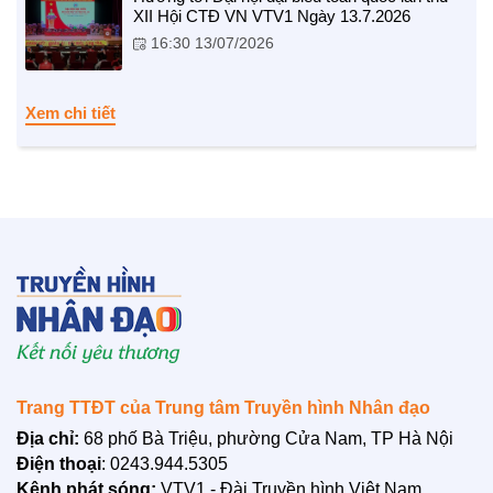
XII Hội CTĐ VN VTV1 Ngày 13.7.2026
16:30 13/07/2026
Xem chi tiết
Trang TTĐT của Trung tâm Truyền hình Nhân đạo
Địa chỉ:
68 phố Bà Triệu, phường Cửa Nam, TP Hà Nội
Điện thoại
: 0243.944.5305
LIÊN HỆ
Kênh phát sóng:
VTV1 - Đài Truyền hình Việt Nam