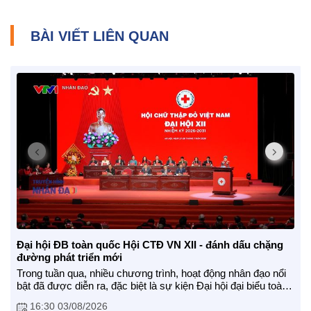
BÀI VIẾT LIÊN QUAN
CUỘC SỐNG TƯƠI ĐẸP
Nối trọn yêu thương VTV1
Trái tim có nắng
Đại hội ĐB toàn quốc Hội CTĐ VN XII - đánh dấu chặng
đường phát triển mới
Trong tuần qua, nhiều chương trình, hoạt động nhân đạo nổi
bật đã được diễn ra, đặc biệt là sự kiện Đại hội đại biểu toàn
quốc Hội CTĐVN lần thứ XII được tổ chức tại thủ đô HN.
16:30 03/08/2026
Đây là sự kiện chính trị quan trọng của toàn hệ thống Hội và