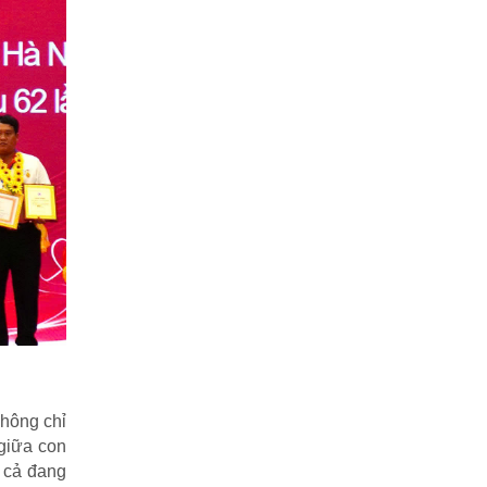
không chỉ
 giữa con
t cả đang