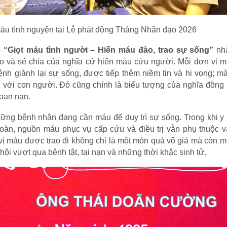
máu tình nguyện tại Lễ phát động Tháng Nhân đạo 2026
p
“Giọt máu tình người – Hiến máu đào, trao sự sống”
nh
 đạo và sẻ chia của nghĩa cử hiến máu cứu người. Mỗi đơn vị
ệnh giành lại sự sống, được tiếp thêm niềm tin và hi vọng; m
i với con người. Đó cũng chính là biểu tượng của nghĩa đồng
hoạn nạn.
 những bệnh nhân đang cần máu để duy trì sự sống. Trong khi y
toàn, nguồn máu phục vụ cấp cứu và điều trị vẫn phụ thuộc v
vị máu được trao đi không chỉ là một món quà vô giá mà còn 
ội vượt qua bệnh tật, tai nạn và những thời khắc sinh tử.