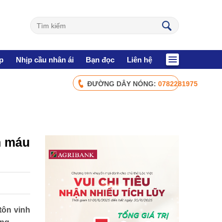
p
Nhịp cầu nhân ái
Bạn đọc
Liên hệ
ĐƯỜNG DÂY NÓNG:
0782281975
CHÍNH SÁCH AN SINH
Giảm nghèo bền vững
Xây dựng Nông thôn mới
Bảo hiểm xã hội - Bảo hiểm y tế
n máu
Y tế và sức khỏe
NHỊP CẦU NHÂN ÁI
Nhịp cầu Nhân ái VTV1
tôn vinh