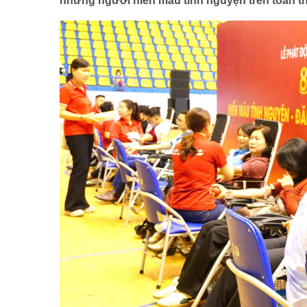
những người hiến máu tình nguyện trên toàn t
Mô hình tiêu biểu
BẠN ĐỌC