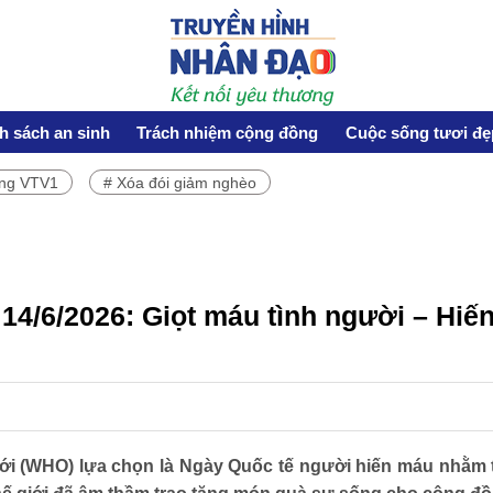
h sách an sinh
Trách nhiệm cộng đồng
Cuộc sống tươi đẹ
ơng VTV1
# Xóa đói giảm nghèo
HOẠT ĐỘNG NHÂN ĐẠO
Hoạt động Chữ Thập đỏ
Hoạt động nhân đạo cả nước
14/6/2026: Giọt máu tình người – Hiế
CUỘC SỐNG TƯƠI ĐẸP
Nối trọn yêu thương VTV1
ới (WHO) lựa chọn là Ngày Quốc tế người hiến máu nhằm 