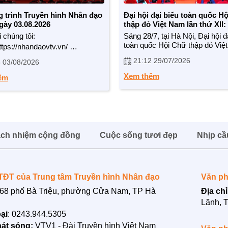
trình Truyền hình Nhân đạo
Đại hội đại biểu toàn quốc H
ày 03.08.2026
thập đỏ Việt Nam lần thứ XII
kết – Đổi mới – Chuyên nghi
 chúng tôi:
Sáng 28/7, tại Hà Nội, Đại hội đ
cường
toàn quốc Hội Chữ thập đỏ Việ
ttps://nhandaovtv.vn/
lần thứ XII, nhiệm kỳ 2026 - 20
21:12 29/07/2026
 03/08/2026
diễn ra trọng thể. Đồng chí Tô 
/zalo.me/1765109299729193408
Tổng Bí thư Ban Chấp hành Tr
k:
Xem thêm
êm
ương Đảng, Chủ tịch nước Cộ
/www.facebook.com/nhandaovtv.v...
xã hội chủ nghĩa Việt Nam dự v
biểu chỉ đạo Đại hội.
lotus.vn/w/profile/7494874635...
:
/www.youtube.com/channel/UCdHH...
ng cảm ơn !
ách nhiệm cộng đồng
Cuộc sống tươi đẹp
Nhịp cầ
TĐT của Trung tâm Truyền hình Nhân đạo
Văn ph
68 phố Bà Triệu, phường Cửa Nam, TP Hà
Địa chỉ
Lãnh, 
ại
: 0243.944.5305
át sóng:
VTV1 - Đài Truyền hình Việt Nam