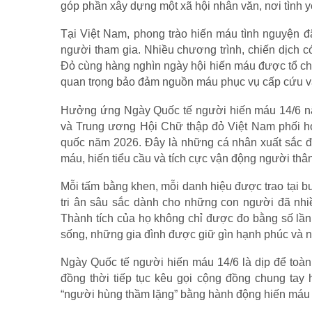
góp phần xây dựng một xã hội nhân văn, nơi tình 
Tại Việt Nam, phong trào hiến máu tình nguyện đã
người tham gia. Nhiều chương trình, chiến dịch c
Đỏ cùng hàng nghìn ngày hội hiến máu được tổ ch
quan trọng bảo đảm nguồn máu phục vụ cấp cứu và 
Hưởng ứng Ngày Quốc tế người hiến máu 14/6 năm
và Trung ương Hội Chữ thập đỏ Việt Nam phối hợ
quốc năm 2026. Đây là những cá nhân xuất sắc đạ
máu, hiến tiểu cầu và tích cực vận động người th
Mỗi tấm bằng khen, mỗi danh hiệu được trao tại b
tri ân sâu sắc dành cho những con người đã nhi
Thành tích của họ không chỉ được đo bằng số l
sống, những gia đình được giữ gìn hạnh phúc và n
Ngày Quốc tế người hiến máu 14/6 là dịp để toàn 
đồng thời tiếp tục kêu gọi cộng đồng chung tay
“người hùng thầm lặng” bằng hành động hiến máu 