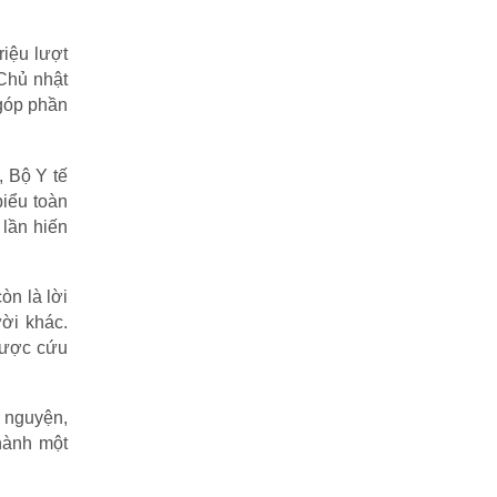
riệu lượt
 Chủ nhật
góp phần
 Bộ Y tế
iểu toàn
 lần hiến
òn là lời
ời khác.
được cứu
h nguyện,
hành một