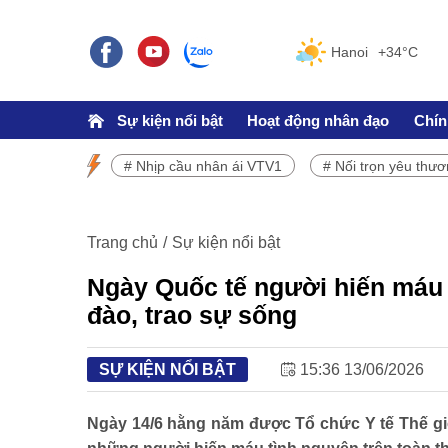
Hanoi
+34°C
Sự kiện nổi bật
Hoạt động nhân đạo
Chín
# Nhịp cầu nhân ái VTV1
# Nối trọn yêu thư
SỰ KIỆN NỔI BẬT
Chương trình phát sóng VTV1
Trang chủ
Sự kiện nổi bật
Ngày Quốc tế người hiến máu 
đào, trao sự sống
SỰ KIỆN NỔI BẬT
15:36 13/06/2026
TRÁCH NHIỆM CỘNG ĐỒNG
Doanh nghiệp - Doanh nhân
Ngày 14/6 hằng năm được Tổ chức Y tế Thế gi