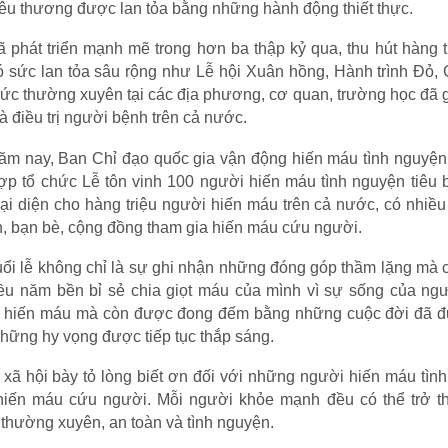
yêu thương được lan tỏa bằng những hành động thiết thực.
 phát triển mạnh mẽ trong hơn ba thập kỷ qua, thu hút hàng t
ó sức lan tỏa sâu rộng như Lễ hội Xuân hồng, Hành trình Đỏ,
ức thường xuyên tại các địa phương, cơ quan, trường học đã 
điều trị người bệnh trên cả nước.
 nay, Ban Chỉ đạo quốc gia vận động hiến máu tình nguyện,
p tổ chức Lễ tôn vinh 100 người hiến máu tình nguyện tiêu b
i diện cho hàng triệu người hiến máu trên cả nước, có nhiều
ân, bạn bè, cộng đồng tham gia hiến máu cứu người.
uổi lễ không chỉ là sự ghi nhận những đóng góp thầm lặng mà c
ều năm bền bỉ sẻ chia giọt máu của mình vì sự sống của ngư
ần hiến máu mà còn được đong đếm bằng những cuộc đời đã 
hững hy vọng được tiếp tục thắp sáng.
xã hội bày tỏ lòng biết ơn đối với những người hiến máu tìn
 hiến máu cứu người. Mỗi người khỏe mạnh đều có thể trở t
thường xuyên, an toàn và tình nguyện.