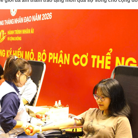
hế giới đã âm thầm trao tặng món quà sự sống cho cộng đồ
Trái tim có nắng
LIÊN HỆ