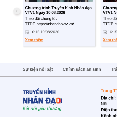
Chương trình Truyền hình Nhân đạo
Chương 
VTV1 Ngày 10.08.2026
VTV1 Ng
Theo dõi chúng tôi:
Theo dõi
TTĐT: https://nhandaovtv.vn/
TTĐT: h
Zalo:
Zalo:
16:15 10/08/2026
16:15
https://zalo.me/1765109299729193408
https:/
Facebook:
Faceboo
Xem thêm
Xem th
https://www.facebook.com/nhandaovtv.v...
https:/
Lotus:
Lotus:
https://lotus.vn/w/profile/7494874635...
https://
Youtube:
Youtube
https://www.youtube.com/channel/UCdHH...
https:/
Trân trọng cảm ơn !
Trân trọ
Sự kiện nổi bật
Chính sách an sinh
Tr
Trang T
Địa chỉ:
Nội
Điện tho
Kênh ph