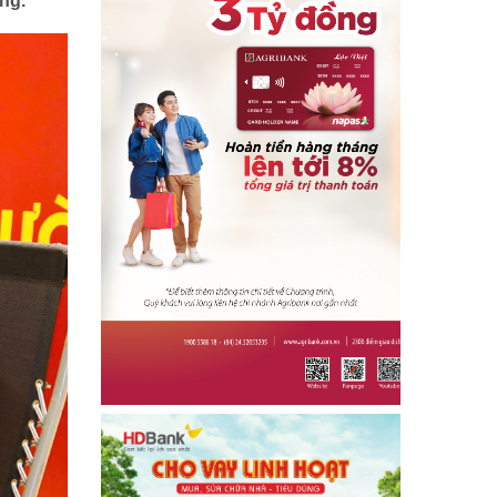
ng.
Địa chỉ nhân ái