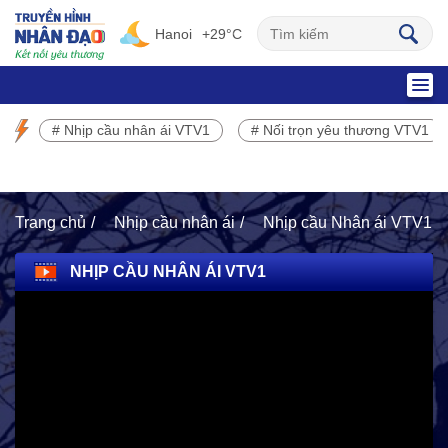
Hanoi
+29°C
SỰ KIỆN NỔI BẬT
# Nhịp cầu nhân ái VTV1
# Nối trọn yêu thương VTV1
Chương trình phát sóng VTV1
Trang chủ
Nhịp cầu nhân ái
Nhịp cầu Nhân ái VTV1
NHỊP CẦU NHÂN ÁI VTV1