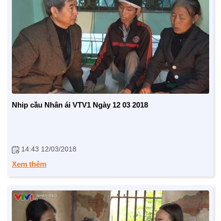
NHỊP CẦU NHÂN ÁI
Nhịp cầu Nhân ái VTV1
Địa chỉ nhân ái
Nhip cầu Nhân ái VTV1 Ngày 12 03 2018
14:43 12/03/2018
Xem thêm