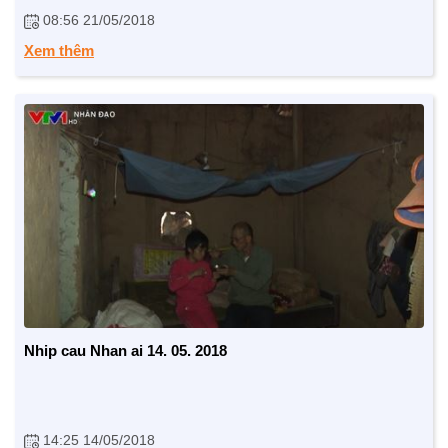
08:56 21/05/2018
Xem thêm
CHÍNH SÁCH AN SINH
Giảm nghèo bền vững
Xây dựng Nông thôn mới
Bảo hiểm xã hội - Bảo hiểm y tế
Y tế và sức khỏe
Nhip cau Nhan ai 14. 05. 2018
14:25 14/05/2018