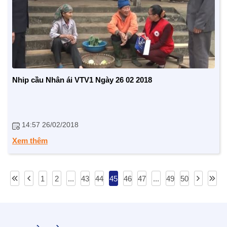
Nhip cầu Nhân ái VTV1 Ngày 26 02 2018
14:57 26/02/2018
Xem thêm
1
2
...
43
44
45
46
47
...
49
50