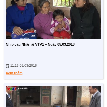
Nhip cầu Nhân ái VTV1 – Ngày 05.03.2018
11:16 05/03/2018
BẠN ĐỌC
Xem thêm