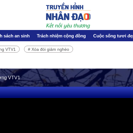
h sách an sinh
Trách nhiệm cộng đồng
Cuộc sống tươi đẹ
ơng VTV1
# Xóa đói giảm nghèo
HOẠT ĐỘNG NHÂN ĐẠO
Hoạt động Chữ Thập đỏ
Hoạt động nhân đạo cả nước
ương VTV1
CUỘC SỐNG TƯƠI ĐẸP
Nối trọn yêu thương VTV1