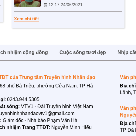
12:17 24/06/2021
Xem chi tiết
ách nhiệm cộng đồng
Cuộc sống tươi đẹp
Nhịp cầ
TĐT của Trung tâm Truyền hình Nhân đạo
Văn ph
68 phố Bà Triệu, phường Cửa Nam, TP Hà
Địa chỉ
Lãnh, 
ại
: 0243.944.5305
át sóng:
VTV1 - Đài Truyền hình Việt Nam
Văn ph
ruyenhinhnhandaovtv1@gmail.com
Nguyê
n:
Giám đốc - Nhà báo Phạm Văn Hà
Địa chỉ
ách nhiệm Trang TTĐT:
Nguyễn Minh Hiếu
TP Đà