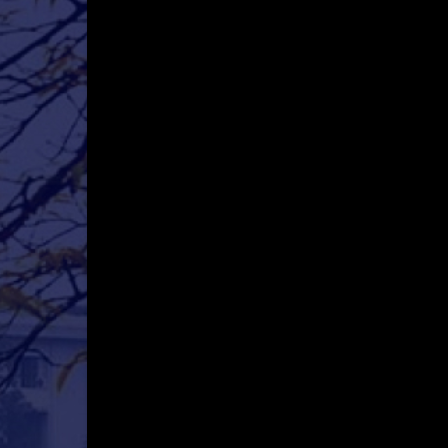
Mô hình tiêu biểu
BẠN ĐỌC