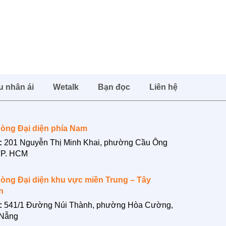
u nhân ái
Wetalk
Bạn đọc
Liên hệ
òng Đại diện phía Nam
:
201 Nguyễn Thị Minh Khai, phường Cầu Ông
TP. HCM
òng Đại diện khu vực miền Trung – Tây
n
:
541/1 Đường Núi Thành, phường Hòa Cường,
 Nẵng