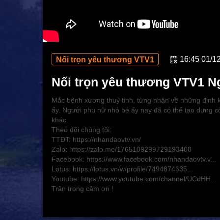
16:45 01/1
Nối trọn yêu thương VTV1
Nối trọn yêu thương VTV1 N
Mắc bệnh xương thuỷ tinh, từng nhận về những định k
ấy. Người phụ nữ nhỏ bé ấy nay đã có thể tạo dựng 
khác.
Theo dõi chúng tôi:
TTĐT: https://nhandaovtv.vn/
Zalo: https://zalo.me/1765109299729193408
Facebook: https://www.facebook.com/nhandaovtv.v...
Lotus: https://lotus.vn/w/profile/7494874635...
Youtube: https://www.youtube.com/channel/UCdHH...
Trân trọng cảm ơn !