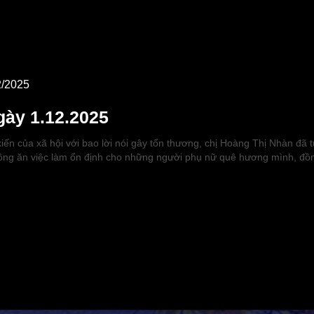
2/2025
gày 1.12.2025
iến của xã hội với bao lời nói gây tổn thương, chị Hoàng Thị Nhàn đã
công ăn việc làm ổn định cho những người phụ nữ quê hương mình, đ