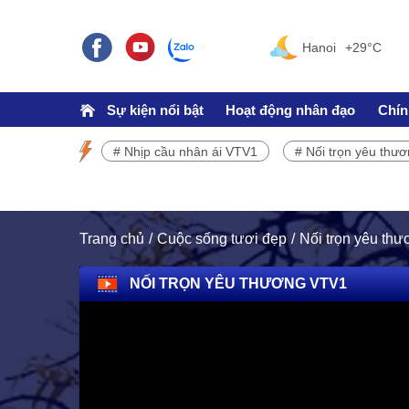
Hanoi
+29°C
Sự kiện nổi bật
Hoạt động nhân đạo
Chín
# Nhịp cầu nhân ái VTV1
# Nối trọn yêu thư
SỰ KIỆN NỔI BẬT
Chương trình phát sóng VTV1
Trang chủ
Cuộc sống tươi đẹp
Nối trọn yêu th
NỐI TRỌN YÊU THƯƠNG VTV1
TRÁCH NHIỆM CỘNG ĐỒNG
Doanh nghiệp - Doanh nhân