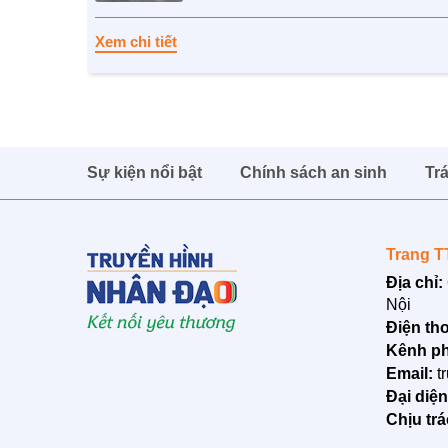
Xem chi tiết
Sự kiện nổi bật
Chính sách an sinh
Tr
Trang T
Địa chỉ:
Nội
Điện tho
Kênh ph
Email:
t
Đại diệ
Chịu tr