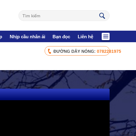
p
Nhịp cầu nhân ái
Bạn đọc
Liên hệ
ĐƯỜNG DÂY NÓNG:
0782281975
CHÍNH SÁCH AN SINH
Giảm nghèo bền vững
Xây dựng Nông thôn mới
Bảo hiểm xã hội - Bảo hiểm y tế
Y tế và sức khỏe
NHỊP CẦU NHÂN ÁI
Nhịp cầu Nhân ái VTV1