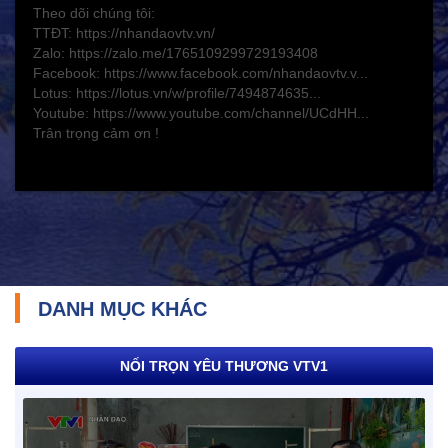
Bảo hiểm xã hội - Bảo hiểm y tế
Theo dõi chúng tôi:
TTĐT: https://nhandaovtv.vn/
Y tế và sức khỏe
Zalo: https://zalo.me/1765109299729193408
Facebook: https://www.facebook.com/nhandaovtv.v...
Lotus: https://lotus.vn/w/profile/7494874635...
Youtube: https://www.youtube.com/channel/UCdHH...
Trân trọng cảm ơn !
DANH MỤC KHÁC
TRÁCH NHIỆM CỘNG ĐỒNG
NỐI TRỌN YÊU THƯƠNG VTV1
Doanh nghiệp - Doanh nhân
Mô hình tiêu biểu