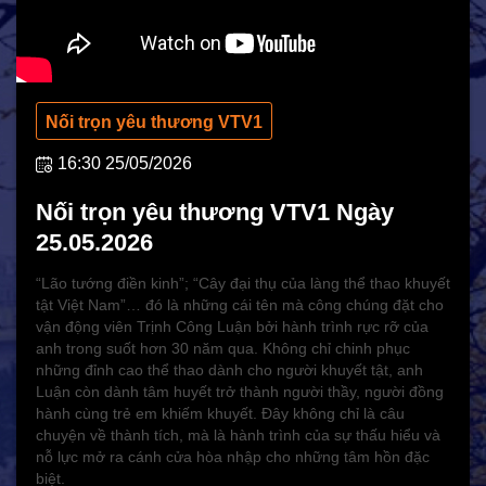
HOẠT ĐỘNG NHÂN ĐẠO
Hoạt động Chữ Thập đỏ
Hoạt động nhân đạo cả nước
Nối trọn yêu thương VTV1
16:30 25/05/2026
Nối trọn yêu thương VTV1 Ngày
25.05.2026
“Lão tướng điền kinh”; “Cây đại thụ của làng thể thao khuyết
tật Việt Nam”… đó là những cái tên mà công chúng đặt cho
vận động viên Trịnh Công Luận bởi hành trình rực rỡ của
anh trong suốt hơn 30 năm qua. Không chỉ chinh phục
những đỉnh cao thể thao dành cho người khuyết tật, anh
Luận còn dành tâm huyết trở thành người thầy, người đồng
CHÍNH SÁCH AN SINH
hành cùng trẻ em khiếm khuyết. Đây không chỉ là câu
Giảm nghèo bền vững
chuyện về thành tích, mà là hành trình của sự thấu hiểu và
nỗ lực mở ra cánh cửa hòa nhập cho những tâm hồn đặc
Xây dựng Nông thôn mới
biệt.