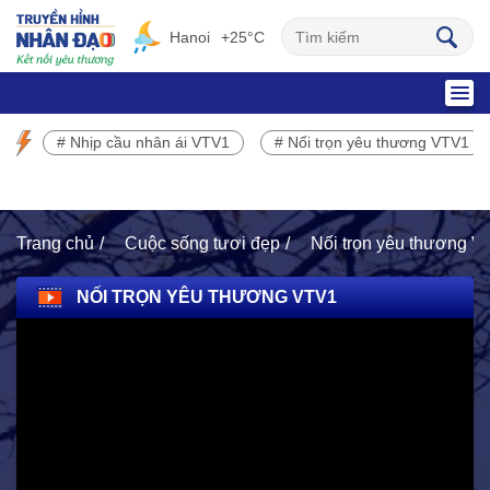
Hanoi
+25°C
SỰ KIỆN NỔI BẬT
# Nhịp cầu nhân ái VTV1
# Nối trọn yêu thương VTV1
Chương trình phát sóng VTV1
Trang chủ
Cuộc sống tươi đẹp
Nối trọn yêu thương 
NỐI TRỌN YÊU THƯƠNG VTV1