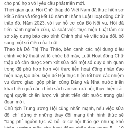
cho phù hợp với yêu cầu phát triển mới.
Thời gian qua, Hội Chữ thập đỏ Việt Nam đã thực hiện sơ
TRÁCH NHIỆM CỘNG ĐỒNG
kết 5 năm và tổng kết 10 năm thi hành Luật Hoạt động Chữ
thập đỏ. Năm 2023, với sự hỗ trợ của Bộ Nội vụ, Hội đã
Doanh nghiệp - Doanh nhân
tiến hành nghiên cứu, rà soát việc thực hiện Luật làm cơ
Mô hình tiêu biểu
sở xây dựng báo cáo trình Chính phủ về việc sửa đổi, bổ
sung một số điều của Luật.
Theo bà Đỗ Thị Thu Thảo, bên cạnh các nội dung điều
chỉnh về kỹ thuật và tổ chức bộ máy, Luật Hoạt động Chữ
thập đỏ cần được xem xét sửa đổi một số quy định quan
trọng để phù hợp hơn với thực tiễn hoạt động nhân đạo
hiện nay, tạo điều kiện để Hội thực hiện tốt hơn các nhiệm
vụ được giao, góp phần cùng Đảng và Nhà nước triển
khai hiệu quả các chính sách an sinh xã hội, thực hiện các
nghị quyết chiến lược về phát triển đất nước trong giai
đoạn mới.
Chủ tịch Trung ương Hội cũng nhấn mạnh, nếu việc sửa
đổi chỉ dừng ở những thay đổi mang tính hình thức sẽ
“lãng phí nguồn lực và bỏ lỡ cơ hội tháo gỡ những khó