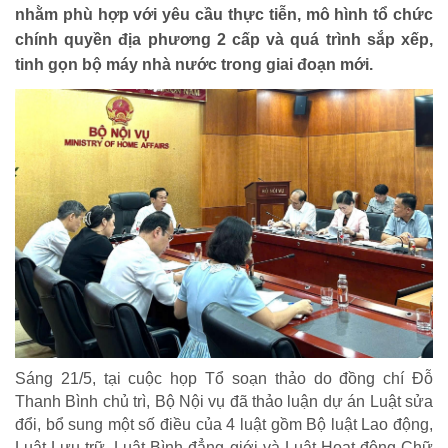
nhằm phù hợp với yêu cầu thực tiễn, mô hình tổ chức
chính quyền địa phương 2 cấp và quá trình sắp xếp,
tinh gọn bộ máy nhà nước trong giai đoạn mới.
HOẠT ĐỘNG NHÂN ĐẠO
Hoạt động Chữ Thập đỏ
Hoạt động nhân đạo cả nước
Sáng 21/5, tại cuộc họp Tổ soạn thảo do đồng chí Đỗ
Thanh Bình chủ trì, Bộ Nội vụ đã thảo luận dự án Luật sửa
đổi, bổ sung một số điều của 4 luật gồm Bộ luật Lao động,
Luật Lưu trữ, Luật Bình đẳng giới và Luật Hoạt động Chữ