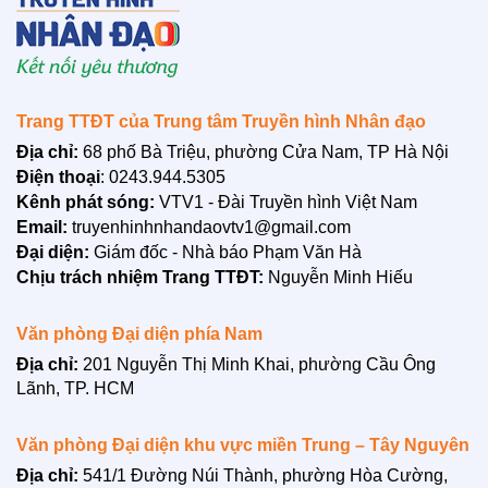
Trang TTĐT của Trung tâm Truyền hình Nhân đạo
Địa chỉ:
68 phố Bà Triệu, phường Cửa Nam, TP Hà Nội
Điện thoại
: 0243.944.5305
Kênh phát sóng:
VTV1 - Đài Truyền hình Việt Nam
Email:
truyenhinhnhandaovtv1@gmail.com
Đại diện:
Giám đốc - Nhà báo Phạm Văn Hà
Chịu trách nhiệm Trang TTĐT:
Nguyễn Minh Hiếu
Văn phòng Đại diện phía Nam
LIÊN HỆ
Địa chỉ:
201 Nguyễn Thị Minh Khai, phường Cầu Ông
Lãnh, TP. HCM
Văn phòng Đại diện khu vực miền Trung – Tây Nguyên
Địa chỉ:
541/1 Đường Núi Thành, phường Hòa Cường,