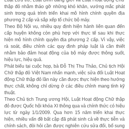
thập đỏ nhằm tháo gỡ những khó khăn, vướng mắc phát
CHÍNH SÁCH AN SINH
sinh trong quá trình triển khai mô hình chính quyền địa
phương 2 cấp và sắp xếp tổ chức bộ máy.
Giảm nghèo bền vững
Theo Bộ Nội vụ, nhiều quy định hiện hành liên quan đến
Xây dựng Nông thôn mới
cấp huyện không còn phù hợp với thực tế sau khi thực
Bảo hiểm xã hội - Bảo hiểm y tế
hiện mô hình chính quyền địa phương 2 cấp. Vì vậy, việc
Y tế và sức khỏe
rà soát, điều chỉnh các quy định pháp luật là cần thiết
nhằm bảo đảm hoạt động của bộ máy được thông suốt,
hiệu lực, hiệu quả.
Phát biểu tại cuộc họp, bà Đỗ Thị Thu Thảo, Chủ tịch Hội
Chữ thập đỏ Việt Nam nhấn mạnh, việc sửa đổi Luật Hoạt
động Chữ thập đỏ lần này cần được thực hiện theo hướng
thực chất, không chỉ dừng ở các điều chỉnh mang tính kỹ
thuật.
Theo Chủ tịch Trung ương Hội, Luật Hoạt động Chữ thập
đỏ được Quốc hội khóa XI thông qua và chính thức có hiệu
lực từ ngày 1/1/2009. Qua hơn 15 năm triển khai thực
hiện, nhiều vấn đề bất cập đã phát sinh cả về thực tiễn và
chính sách, đòi hỏi cần được nghiên cứu sửa đổi, bổ sung