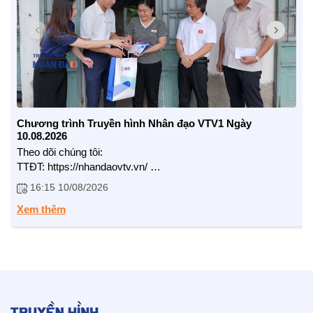
Nhịp cầu Nhân ái VTV1
Địa chỉ nhân ái
Chương trình Truyền hình Nhân đạo VTV1 Ngày
10.08.2026
Theo dõi chúng tôi:
TTĐT: https://nhandaovtv.vn/
Zalo: https://zalo.me/1765109299729193408
16:15 10/08/2026
Facebook: https://www.facebook.com/nhandaovtv.v...
Lotus: https://lotus.vn/w/profile/7494874635...
Xem thêm
Youtube: https://www.youtube.com/channel/UCdHH...
Trân trọng cảm ơn !
BẠN ĐỌC