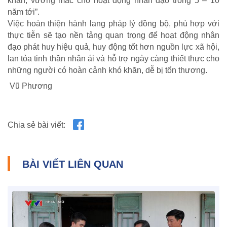
khăn, vướng mắc cho hoạt động nhân đạo trong 5 – 10
CUỘC SỐNG TƯƠI ĐẸP
năm tới”.
Việc hoàn thiện hành lang pháp lý đồng bộ, phù hợp với
Nối trọn yêu thương VTV1
thực tiễn sẽ tạo nền tảng quan trọng để hoạt động nhân
Trái tim có nắng
đạo phát huy hiệu quả, huy động tốt hơn nguồn lực xã hội,
lan tỏa tinh thần nhân ái và hỗ trợ ngày càng thiết thực cho
những người có hoàn cảnh khó khăn, dễ bị tổn thương.
Vũ Phương
Chia sẻ bài viết:
BÀI VIẾT LIÊN QUAN
NHỊP CẦU NHÂN ÁI