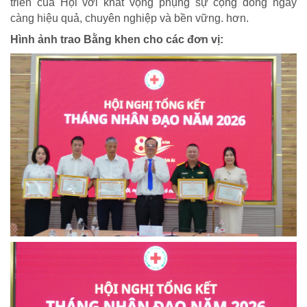
triển của Hội với khát vọng phụng sự cộng đồng ngày
càng hiệu quả, chuyên nghiệp và bền vững. hơn.
Hình ảnh trao Bằng khen cho các đơn vị:
NHỊP CẦU NHÂN ÁI
Nhịp cầu Nhân ái VTV1
Địa chỉ nhân ái