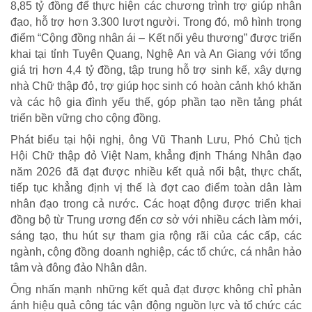
8,85 tỷ đồng để thực hiện các chương trình trợ giúp nhân
đạo, hỗ trợ hơn 3.300 lượt người. Trong đó, mô hình trọng
điểm “Cộng đồng nhân ái – Kết nối yêu thương” được triển
khai tại tỉnh Tuyên Quang, Nghệ An và An Giang với tổng
giá trị hơn 4,4 tỷ đồng, tập trung hỗ trợ sinh kế, xây dựng
nhà Chữ thập đỏ, trợ giúp học sinh có hoàn cảnh khó khăn
và các hộ gia đình yếu thế, góp phần tạo nền tảng phát
triển bền vững cho cộng đồng.
Phát biểu tại hội nghị, ông Vũ Thanh Lưu, Phó Chủ tịch
Hội Chữ thập đỏ Việt Nam, khẳng định Tháng Nhân đạo
năm 2026 đã đạt được nhiều kết quả nổi bật, thực chất,
tiếp tục khẳng định vị thế là đợt cao điểm toàn dân làm
nhân đạo trong cả nước. Các hoạt động được triển khai
đồng bộ từ Trung ương đến cơ sở với nhiều cách làm mới,
sáng tạo, thu hút sự tham gia rộng rãi của các cấp, các
ngành, cộng đồng doanh nghiệp, các tổ chức, cá nhân hảo
tâm và đông đảo Nhân dân.
Ông nhấn mạnh những kết quả đạt được không chỉ phản
ánh hiệu quả công tác vận động nguồn lực và tổ chức các