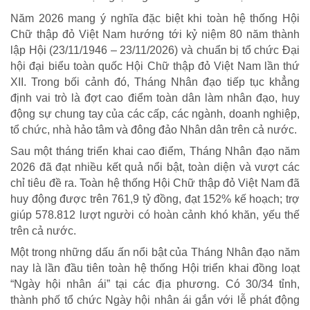
Năm 2026 mang ý nghĩa đặc biệt khi toàn hệ thống Hội
Chữ thập đỏ Việt Nam hướng tới kỷ niệm 80 năm thành
lập Hội (23/11/1946 – 23/11/2026) và chuẩn bị tổ chức Đại
hội đại biểu toàn quốc Hội Chữ thập đỏ Việt Nam lần thứ
XII. Trong bối cảnh đó, Tháng Nhân đạo tiếp tục khẳng
định vai trò là đợt cao điểm toàn dân làm nhân đạo, huy
động sự chung tay của các cấp, các ngành, doanh nghiệp,
HOẠT ĐỘNG NHÂN ĐẠO
tổ chức, nhà hảo tâm và đông đảo Nhân dân trên cả nước.
Hoạt động Chữ Thập đỏ
Sau một tháng triển khai cao điểm, Tháng Nhân đạo năm
Hoạt động nhân đạo cả nước
2026 đã đạt nhiều kết quả nổi bật, toàn diện và vượt các
chỉ tiêu đề ra. Toàn hệ thống Hội Chữ thập đỏ Việt Nam đã
huy động được trên 761,9 tỷ đồng, đạt 152% kế hoạch; trợ
giúp 578.812 lượt người có hoàn cảnh khó khăn, yếu thế
trên cả nước.
Một trong những dấu ấn nổi bật của Tháng Nhân đạo năm
nay là lần đầu tiên toàn hệ thống Hội triển khai đồng loạt
“Ngày hội nhân ái” tại các địa phương. Có 30/34 tỉnh,
thành phố tổ chức Ngày hội nhân ái gắn với lễ phát động