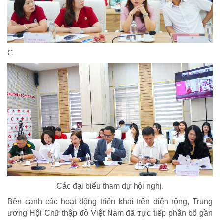
C
CHÍNH SÁCH AN SINH
Giảm nghèo bền vững
Xây dựng Nông thôn mới
Bảo hiểm xã hội - Bảo hiểm y tế
Y tế và sức khỏe
Các đại biểu tham dự hội nghị.
Bên cạnh các hoạt động triển khai trên diện rộng, Trung
ương Hội Chữ thập đỏ Việt Nam đã trực tiếp phân bổ gần