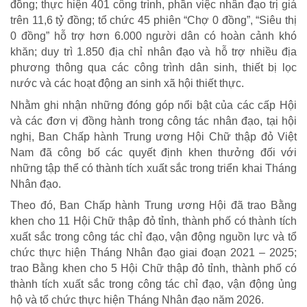
đồng; thực hiện 401 công trình, phần việc nhân đạo trị giá
trên 11,6 tỷ đồng; tổ chức 45 phiên “Chợ 0 đồng”, “Siêu thị
Nối trọn yêu thương VTV1
0 đồng” hỗ trợ hơn 6.000 người dân có hoàn cảnh khó
Trái tim có nắng
khăn; duy trì 1.850 địa chỉ nhân đạo và hỗ trợ nhiều địa
phương thông qua các công trình dân sinh, thiết bị lọc
nước và các hoạt động an sinh xã hội thiết thực.
Nhằm ghi nhận những đóng góp nổi bật của các cấp Hội
và các đơn vị đồng hành trong công tác nhân đạo, tại hội
nghị, Ban Chấp hành Trung ương Hội Chữ thập đỏ Việt
Nam đã công bố các quyết định khen thưởng đối với
những tập thể có thành tích xuất sắc trong triển khai Tháng
Nhân đạo.
Theo đó, Ban Chấp hành Trung ương Hội đã trao Bằng
khen cho 11 Hội Chữ thập đỏ tỉnh, thành phố có thành tích
xuất sắc trong công tác chỉ đạo, vận động nguồn lực và tổ
chức thực hiện Tháng Nhân đạo giai đoạn 2021 – 2025;
trao Bằng khen cho 5 Hội Chữ thập đỏ tỉnh, thành phố có
thành tích xuất sắc trong công tác chỉ đạo, vận động ủng
hộ và tổ chức thực hiện Tháng Nhân đạo năm 2026.