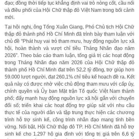
đạo; đồng thời tiếp tục khẳng định vai trò nòng cốt, cầu nối
và điều phối của Hội Chữ thập đỏ Việt Nam trong bối cảnh
mới.
Tại hội nghị, ông Tống Xuân Giang, Phó Chủ tịch Hội Chữ
thập đỏ thành phố Hồ Chí Minh đã trình bày tham luận với
chủ đề “Phát huy vai trò tham mưu, huy động nguồn lực xã
hội, hoàn thành và vượt chỉ tiêu Tháng Nhân đạo năm
2026”. Theo báo cáo tham luận, tổng giá trị các hoạt động
trong Tháng Nhân đạo năm 2026 của Hội Chữ thập đỏ
thành phố Hồ Chí Minh đạt trên 52,2 tỷ đồng, trợ giúp hơn
59.000 lượt người, đạt 260,1% chỉ tiêu kế hoạch đề ra. Kết
quả này có được nhờ việc chủ động tham mưu với cấp ủy,
chính quyền và Ủy ban Mặt trận Tổ quốc Việt Nam thành
phố; đẩy mạnh huy động nguồn lực xã hội gắn với chuyển
đổi số; triển khai các hoạt động trợ giúp sát với nhu cầu
thực tế của người dân và tập trung thực hiện các chương
trình hỗ trợ sinh kế, công trình nhân đạo mang tính bền
vững. Nổi bật, Hội Chữ thập đỏ TP. Hồ Chí Minh đã hỗ trợ
sinh kế cho 1.297 hộ gia đình với tổng trị giá trên 6,6 tỷ
CUỘC SỐNG TƯƠI ĐẸP