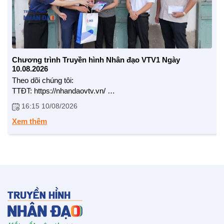
Chương trình Truyền hình Nhân đạo VTV1 Ngày
10.08.2026
LIÊN HỆ
Theo dõi chúng tôi:
TTĐT: https://nhandaovtv.vn/
Zalo: https://zalo.me/1765109299729193408
16:15 10/08/2026
Facebook: https://www.facebook.com/nhandaovtv.v...
Lotus: https://lotus.vn/w/profile/7494874635...
Xem thêm
Youtube: https://www.youtube.com/channel/UCdHH...
Trân trọng cảm ơn !