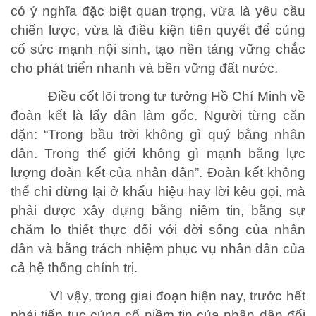
có ý nghĩa đặc biệt quan trọng, vừa là yêu cầu
chiến lược, vừa là điều kiện tiên quyết để củng
cố sức mạnh nội sinh, tạo nền tảng vững chắc
cho phát triển nhanh và bền vững đất nước.
Điều cốt lõi trong tư tưởng Hồ Chí Minh về
đoàn kết là lấy dân làm gốc. Người từng căn
dặn: “Trong bầu trời không gì quý bằng nhân
CHÍNH SÁCH AN SINH
dân. Trong thế giới không gì mạnh bằng lực
Giảm nghèo bền vững
lượng đoàn kết của nhân dân”. Đoàn kết không
Xây dựng Nông thôn mới
thể chỉ dừng lại ở khẩu hiệu hay lời kêu gọi, mà
phải được xây dựng bằng niềm tin, bằng sự
Bảo hiểm xã hội - Bảo hiểm y tế
chăm lo thiết thực đối với đời sống của nhân
Y tế và sức khỏe
dân và bằng trách nhiệm phục vụ nhân dân của
cả hệ thống chính trị.
Vì vậy, trong giai đoạn hiện nay, trước hết
phải tiếp tục củng cố niềm tin của nhân dân đối