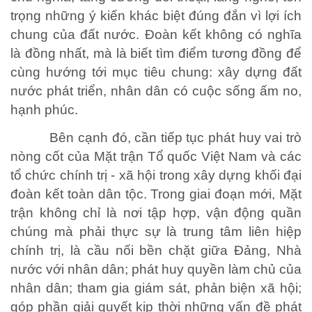
trọng những ý kiến khác biệt đúng đắn vì lợi ích
chung của đất nước. Đoàn kết không có nghĩa
là đồng nhất, mà là biết tìm điểm tương đồng để
TRÁCH NHIỆM CỘNG ĐỒNG
cùng hướng tới mục tiêu chung: xây dựng đất
Doanh nghiệp - Doanh nhân
nước phát triển, nhân dân có cuộc sống ấm no,
Mô hình tiêu biểu
hạnh phúc.
Bên cạnh đó, cần tiếp tục phát huy vai trò
nòng cốt của Mặt trận Tổ quốc Việt Nam và các
tổ chức chính trị - xã hội trong xây dựng khối đại
đoàn kết toàn dân tộc. Trong giai đoạn mới, Mặt
trận không chỉ là nơi tập hợp, vận động quần
chúng mà phải thực sự là trung tâm liên hiệp
chính trị, là cầu nối bền chặt giữa Đảng, Nhà
nước với nhân dân; phát huy quyền làm chủ của
nhân dân; tham gia giám sát, phản biện xã hội;
góp phần giải quyết kịp thời những vấn đề phát