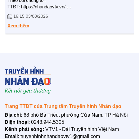
Theo dõi chúng tôi:
TTĐT: https://nhandaovtv.vn/
Zalo: https://zalo.me/1765109299729193408
16:15 03/08/2026
Facebook: https://www.facebook.com/nhandaovtv.v...
Lotus: https://lotus.vn/w/profile/7494874635...
Xem thêm
Youtube: https://www.youtube.com/channel/UCdHH...
Trân trọng cảm ơn !
LIÊN HỆ
Trang TTĐT của Trung tâm Truyền hình Nhân đạo
Địa chỉ:
68 phố Bà Triệu, phường Cửa Nam, TP Hà Nội
Điện thoại
: 0243.944.5305
Kênh phát sóng:
VTV1 - Đài Truyền hình Việt Nam
Email:
truyenhinhnhandaovtv1@gmail.com