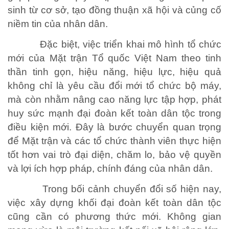
sinh từ cơ sở, tạo đồng thuận xã hội và củng cố
niềm tin của nhân dân.
Đặc biệt, việc triển khai mô hình tổ chức
mới của Mặt trận Tổ quốc Việt Nam theo tinh
thần tinh gọn, hiệu năng, hiệu lực, hiệu quả
không chỉ là yêu cầu đổi mới tổ chức bộ máy,
mà còn nhằm nâng cao năng lực tập hợp, phát
huy sức mạnh đại đoàn kết toàn dân tộc trong
điều kiện mới. Đây là bước chuyển quan trọng
để Mặt trận và các tổ chức thành viên thực hiện
tốt hơn vai trò đại diện, chăm lo, bảo vệ quyền
và lợi ích hợp pháp, chính đáng của nhân dân.
CUỘC SỐNG TƯƠI ĐẸP
Trong bối cảnh chuyển đổi số hiện nay,
việc xây dựng khối đại đoàn kết toàn dân tộc
Nối trọn yêu thương VTV1
cũng cần có phương thức mới. Không gian
Trái tim có nắng