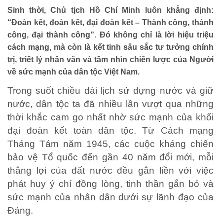
Sinh thời, Chủ tịch Hồ Chí Minh luôn khẳng định:
“Đoàn kết, đoàn kết, đại đoàn kết – Thành công, thành
công, đại thành công”. Đó không chỉ là lời hiệu triệu
cách mạng, mà còn là kết tinh sâu sắc tư tưởng chính
trị, triết lý nhân văn và tầm nhìn chiến lược của Người
về sức mạnh của dân tộc Việt Nam.
Trong suốt chiều dài lịch sử dựng nước và giữ
nước, dân tộc ta đã nhiều lần vượt qua những
thời khắc cam go nhất nhờ sức mạnh của khối
đại đoàn kết toàn dân tộc. Từ Cách mạng
Tháng Tám năm 1945, các cuộc kháng chiến
bảo vệ Tổ quốc đến gần 40 năm đổi mới, mỗi
thắng lợi của đất nước đều gắn liền với việc
phát huy ý chí đồng lòng, tinh thần gắn bó và
HOẠT ĐỘNG NHÂN ĐẠO
sức mạnh của nhân dân dưới sự lãnh đạo của
Hoạt động Chữ Thập đỏ
Đảng.
Hoạt động nhân đạo cả nước