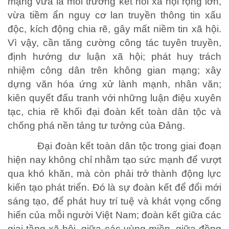
mạng vừa là môi trường kết nối xã hội rộng lớn,
vừa tiềm ẩn nguy cơ lan truyền thông tin xấu
độc, kích động chia rẽ, gây mất niềm tin xã hội.
Vì vậy, cần tăng cường công tác tuyên truyền,
định hướng dư luận xã hội; phát huy trách
nhiệm công dân trên không gian mạng; xây
dựng văn hóa ứng xử lành mạnh, nhân văn;
kiên quyết đấu tranh với những luận điệu xuyên
tạc, chia rẽ khối đại đoàn kết toàn dân tộc và
chống phá nền tảng tư tưởng của Đảng.
Đại đoàn kết toàn dân tộc trong giai đoạn
hiện nay không chỉ nhằm tạo sức mạnh để vượt
qua khó khăn, mà còn phải trở thành động lực
kiến tạo phát triển. Đó là sự đoàn kết để đổi mới
sáng tạo, để phát huy trí tuệ và khát vọng cống
hiến của mỗi người Việt Nam; đoàn kết giữa các
giai tầng xã hội, giữa các vùng miền, giữa đồng