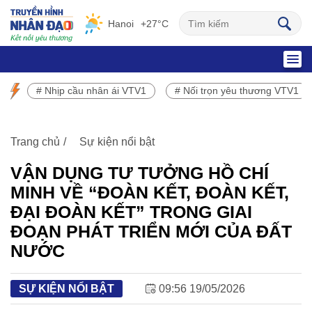
Hanoi
+27°C
SỰ KIỆN NỔI BẬT
# Nhịp cầu nhân ái VTV1
# Nối trọn yêu thương VTV1
Chương trình phát sóng VTV1
Trang chủ
Sự kiện nổi bật
VẬN DỤNG TƯ TƯỞNG HỒ CHÍ
MINH VỀ “ĐOÀN KẾT, ĐOÀN KẾT,
ĐẠI ĐOÀN KẾT” TRONG GIAI
ĐOẠN PHÁT TRIỂN MỚI CỦA ĐẤT
NƯỚC
SỰ KIỆN NỔI BẬT
09:56 19/05/2026