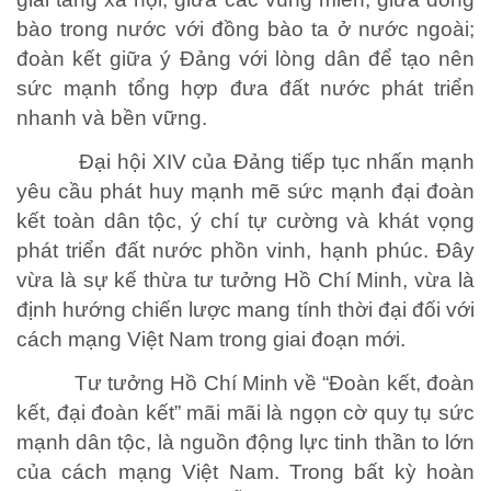
bào trong nước với đồng bào ta ở nước ngoài;
đoàn kết giữa ý Đảng với lòng dân để tạo nên
sức mạnh tổng hợp đưa đất nước phát triển
nhanh và bền vững.
Đại hội XIV của Đảng tiếp tục nhấn mạnh
yêu cầu phát huy mạnh mẽ sức mạnh đại đoàn
NHỊP CẦU NHÂN ÁI
kết toàn dân tộc, ý chí tự cường và khát vọng
phát triển đất nước phồn vinh, hạnh phúc. Đây
Nhịp cầu Nhân ái VTV1
vừa là sự kế thừa tư tưởng Hồ Chí Minh, vừa là
Địa chỉ nhân ái
định hướng chiến lược mang tính thời đại đối với
cách mạng Việt Nam trong giai đoạn mới.
Tư tưởng Hồ Chí Minh về “Đoàn kết, đoàn
kết, đại đoàn kết” mãi mãi là ngọn cờ quy tụ sức
mạnh dân tộc, là nguồn động lực tinh thần to lớn
của cách mạng Việt Nam. Trong bất kỳ hoàn