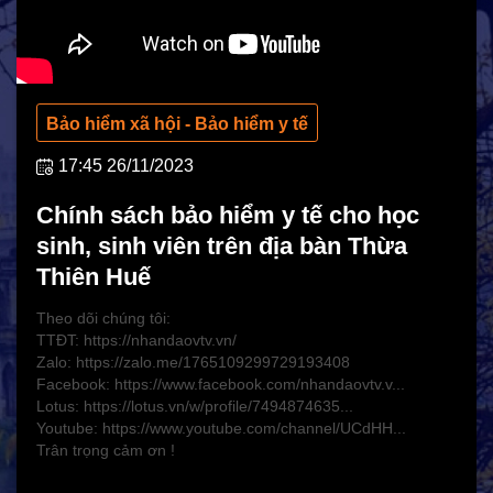
Hoạt động Chữ Thập đỏ
Hoạt động nhân đạo cả nước
Bảo hiểm xã hội - Bảo hiểm y tế
17:45 26/11/2023
Chính sách bảo hiểm y tế cho học
sinh, sinh viên trên địa bàn Thừa
Thiên Huế
Theo dõi chúng tôi:
TTĐT: https://nhandaovtv.vn/
CHÍNH SÁCH AN SINH
Zalo: https://zalo.me/1765109299729193408
Facebook: https://www.facebook.com/nhandaovtv.v...
Giảm nghèo bền vững
Lotus: https://lotus.vn/w/profile/7494874635...
Xây dựng Nông thôn mới
Youtube: https://www.youtube.com/channel/UCdHH...
Trân trọng cảm ơn !
Bảo hiểm xã hội - Bảo hiểm y tế
Y tế và sức khỏe