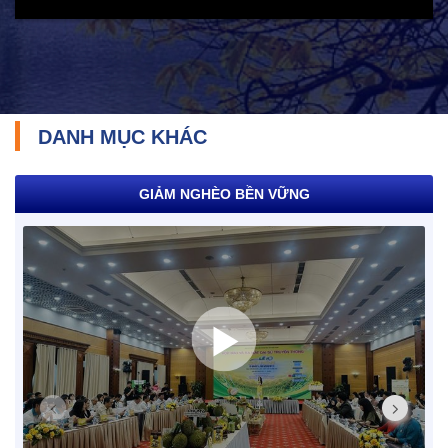
DANH MỤC KHÁC
GIẢM NGHÈO BỀN VỮNG
TRÁCH NHIỆM CỘNG ĐỒNG
Doanh nghiệp - Doanh nhân
Mô hình tiêu biểu