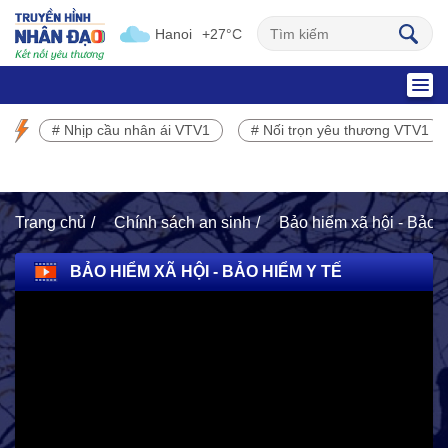
Hanoi
+27°C
SỰ KIỆN NỔI BẬT
# Nhịp cầu nhân ái VTV1
# Nối trọn yêu thương VTV1
Chương trình phát sóng VTV1
Trang chủ
Chính sách an sinh
Bảo hiểm xã hội - Bảo h
BẢO HIỂM XÃ HỘI - BẢO HIỂM Y TẾ
HOẠT ĐỘNG NHÂN ĐẠO