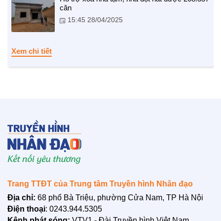
căn
NHỊP CẦU NHÂN ÁI
15:45 28/04/2025
Nhịp cầu Nhân ái VTV1
Xem chi tiết
Địa chỉ nhân ái
Trang TTĐT của Trung tâm Truyền hình Nhân đạo
BẠN ĐỌC
Địa chỉ:
68 phố Bà Triệu, phường Cửa Nam, TP Hà Nội
Điện thoại
: 0243.944.5305
Kênh phát sóng:
VTV1 - Đài Truyền hình Việt Nam