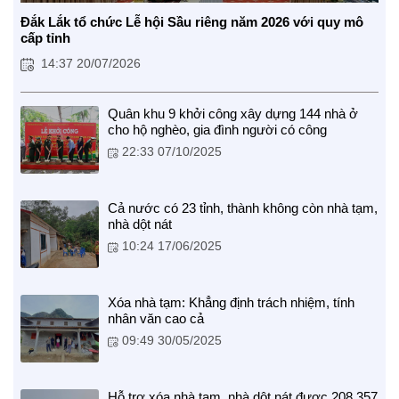
Đắk Lắk tổ chức Lễ hội Sầu riêng năm 2026 với quy mô
cấp tỉnh
14:37 20/07/2026
Quân khu 9 khởi công xây dựng 144 nhà ở
cho hộ nghèo, gia đình người có công
CUỘC SỐNG TƯƠI ĐẸP
22:33 07/10/2025
Nối trọn yêu thương VTV1
Trái tim có nắng
Cả nước có 23 tỉnh, thành không còn nhà tạm,
nhà dột nát
10:24 17/06/2025
Xóa nhà tạm: Khẳng định trách nhiệm, tính
nhân văn cao cả
09:49 30/05/2025
Hỗ trợ xóa nhà tạm, nhà dột nát được 208.357