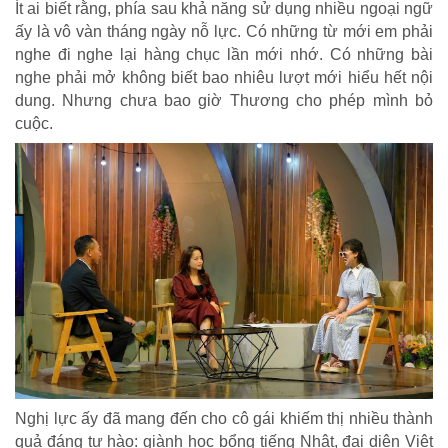
Ít ai biết rằng, phía sau khả năng sử dụng nhiều ngoại ngữ
Doanh nghiệp - Doanh nhân
ấy là vô vàn tháng ngày nỗ lực. Có những từ mới em phải
Mô hình tiêu biểu
nghe đi nghe lại hàng chục lần mới nhớ. Có những bài
nghe phải mở không biết bao nhiêu lượt mới hiểu hết nội
dung. Nhưng chưa bao giờ Thương cho phép mình bỏ
cuộc.
Nghị lực ấy đã mang đến cho cô gái khiếm thị nhiều thành
quả đáng tự hào: giành học bổng tiếng Nhật, đại diện Việt