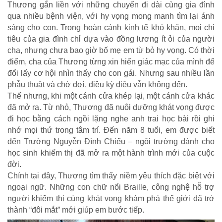
Thương gắn liền với những chuyến đi dài cùng gia đình
qua nhiều bệnh viện, với hy vọng mong manh tìm lại ánh
sáng cho con. Trong hoàn cảnh kinh tế khó khăn, mọi chi
tiêu của gia đình chỉ dựa vào đồng lương ít ỏi của người
cha, nhưng chưa bao giờ bố mẹ em từ bỏ hy vọng. Có thời
điểm, cha của Thương từng xin hiến giác mạc của mình để
đổi lấy cơ hội nhìn thấy cho con gái. Nhưng sau nhiều lần
phẫu thuật và chờ đợi, điều kỳ diệu vẫn không đến.
Thế nhưng, khi một cánh cửa khép lại, một cánh cửa khác
đã mở ra. Từ nhỏ, Thương đã nuôi dưỡng khát vọng được
đi học bằng cách ngồi lặng nghe anh trai học bài rồi ghi
nhớ mọi thứ trong tâm trí. Đến năm 8 tuổi, em được biết
CHÍNH SÁCH AN SINH
đến Trường Nguyễn Đình Chiểu – ngôi trường dành cho
học sinh khiếm thị đã mở ra một hành trình mới của cuộc
Giảm nghèo bền vững
đời.
Xây dựng Nông thôn mới
Chính tại đây, Thương tìm thấy niềm yêu thích đặc biệt với
Bảo hiểm xã hội - Bảo hiểm y tế
ngoại ngữ. Những con chữ nổi Braille, công nghệ hỗ trợ
Y tế và sức khỏe
người khiếm thị cùng khát vọng khám phá thế giới đã trở
thành “đôi mắt” mới giúp em bước tiếp.