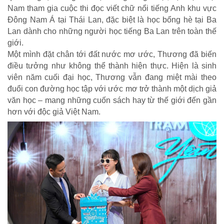
Nam tham gia cuộc thi đọc viết chữ nổi tiếng Anh khu vực
Đông Nam Á tại Thái Lan, đặc biệt là học bổng hè tại Ba
CUỘC SỐNG TƯƠI ĐẸP
Lan dành cho những người học tiếng Ba Lan trên toàn thế
giới.
Nối trọn yêu thương VTV1
Một mình đặt chân tới đất nước mơ ước, Thương đã biến
Trái tim có nắng
điều tưởng như không thể thành hiện thực. Hiện là sinh
viên năm cuối đại học, Thương vẫn đang miệt mài theo
đuổi con đường học tập với ước mơ trở thành một dịch giả
văn học – mang những cuốn sách hay từ thế giới đến gần
hơn với độc giả Việt Nam.