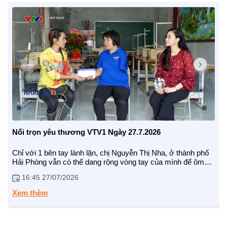
BẠN ĐỌC
Nối trọn yêu thương VTV1 Ngày 27.7.2026
Chỉ với 1 bên tay lành lặn, chị Nguyễn Thị Nha, ở thành phố
Hải Phòng vẫn có thể dang rộng vòng tay của mình để ôm
lấy và vỗ về những hoàn cảnh khó khăn, cùng cực. Khi là cô
16:45 27/07/2026
giáo dạy học, khi giống như người mẹ rèn dũa các con từng
chút một, cứ thế, chị Nha dần trở thành người thân thiết nhất
Xem thêm
của những cuộc đời kém may mắn. 18 năm gắn bó với công
tác XH, không giỏi nói những lời hoa mỹ, chưa từng được trả
lương, ấy vậy mà vòng tay ấm áp của chị vẫn luôn ở đó, bền
bỉ, mộc mạc và chân thành.