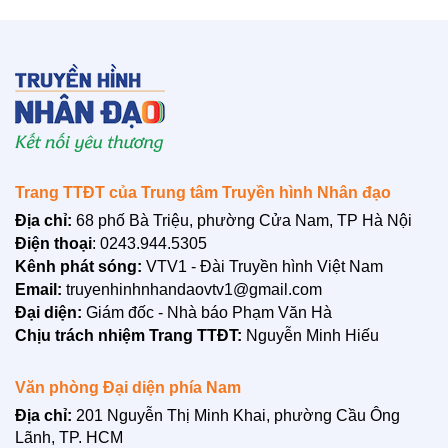
Theo dõi chúng tôi:
TTĐT: https://nhandaovtv.vn/
Zalo: https://zalo.me/1765109299729193408
Facebook: https://www.facebook.com/nhandaovtv.v...
Lotus: https://lotus.vn/w/profile/7494874635...
Youtube: https://www.youtube.com/channel/UCdHH...
Trân trọng cảm ơn !
Trang TTĐT của Trung tâm Truyền hình Nhân đạo
Địa chỉ:
68 phố Bà Triệu, phường Cửa Nam, TP Hà Nội
Điện thoại
: 0243.944.5305
Kênh phát sóng:
VTV1 - Đài Truyền hình Việt Nam
LIÊN HỆ
Email:
truyenhinhnhandaovtv1@gmail.com
Đại diện:
Giám đốc - Nhà báo Phạm Văn Hà
Chịu trách nhiệm Trang TTĐT:
Nguyễn Minh Hiếu
Văn phòng Đại diện phía Nam
Địa chỉ:
201 Nguyễn Thị Minh Khai, phường Cầu Ông
Lãnh, TP. HCM