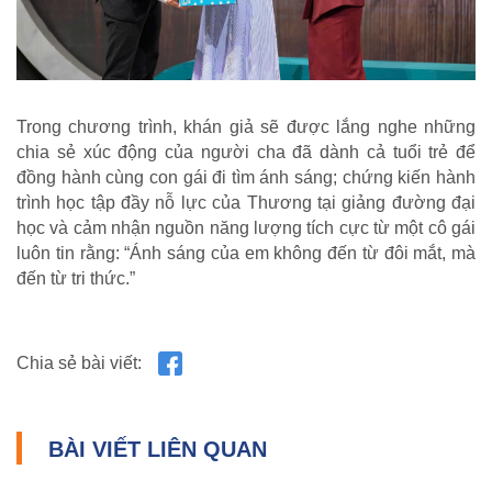
Trong chương trình, khán giả sẽ được lắng nghe những
chia sẻ xúc động của người cha đã dành cả tuổi trẻ để
NHỊP CẦU NHÂN ÁI
đồng hành cùng con gái đi tìm ánh sáng; chứng kiến hành
trình học tập đầy nỗ lực của Thương tại giảng đường đại
Nhịp cầu Nhân ái VTV1
học và cảm nhận nguồn năng lượng tích cực từ một cô gái
Địa chỉ nhân ái
luôn tin rằng: “Ánh sáng của em không đến từ đôi mắt, mà
đến từ tri thức.”
Chia sẻ bài viết:
BÀI VIẾT LIÊN QUAN