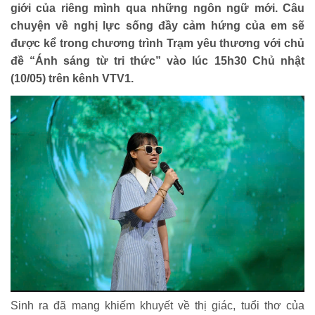
giới của riêng mình qua những ngôn ngữ mới. Câu
chuyện về nghị lực sống đầy cảm hứng của em sẽ
được kể trong chương trình Trạm yêu thương với chủ
đề “Ánh sáng từ tri thức” vào lúc 15h30 Chủ nhật
(10/05) trên kênh VTV1.
HOẠT ĐỘNG NHÂN ĐẠO
Hoạt động Chữ Thập đỏ
Hoạt động nhân đạo cả nước
Sinh ra đã mang khiếm khuyết về thị giác, tuổi thơ của