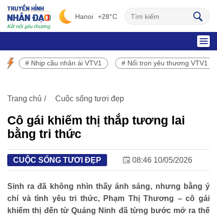
Hanoi
+28°C
SỰ KIỆN NỔI BẬT
# Nhịp cầu nhân ái VTV1
# Nối trọn yêu thương VTV1
Chương trình phát sóng VTV1
Trang chủ
Cuộc sống tươi đẹp
Cô gái khiếm thị thắp tương lai
bằng tri thức
CUỘC SỐNG TƯƠI ĐẸP
08:46 10/05/2026
Sinh ra đã không nhìn thấy ánh sáng, nhưng bằng ý
chí và tình yêu tri thức, Phạm Thị Thương – cô gái
khiếm thị đến từ Quảng Ninh đã từng bước mở ra thế