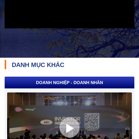
Y tế và sức khỏe
DANH MỤC KHÁC
DOANH NGHIỆP - DOANH NHÂN
TRÁCH NHIỆM CỘNG ĐỒNG
Doanh nghiệp - Doanh nhân
Mô hình tiêu biểu