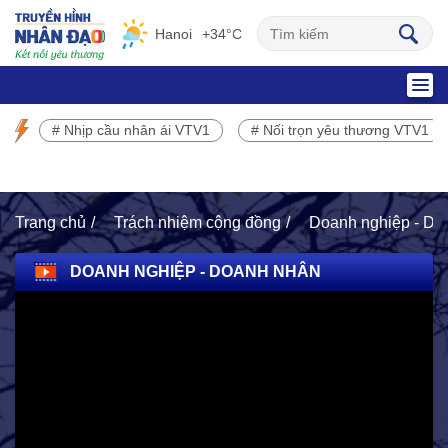
Hanoi
+34°C
SỰ KIỆN NỔI BẬT
# Nhịp cầu nhân ái VTV1
# Nối trọn yêu thương VTV1
Chương trình phát sóng VTV1
Trang chủ
Trách nhiệm cộng đồng
Doanh nghiệp - Do
DOANH NGHIỆP - DOANH NHÂN
HOẠT ĐỘNG NHÂN ĐẠO