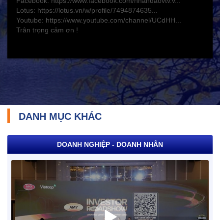
Facebook: https://www.facebook.com/nhandaovtv.v...
Lotus: https://lotus.vn/w/profile/7494874635...
Y tế và sức khỏe
Youtube: https://www.youtube.com/channel/UCdHH...
Trân trọng cảm ơn !
DANH MỤC KHÁC
DOANH NGHIỆP - DOANH NHÂN
TRÁCH NHIỆM CỘNG ĐỒNG
Doanh nghiệp - Doanh nhân
Mô hình tiêu biểu