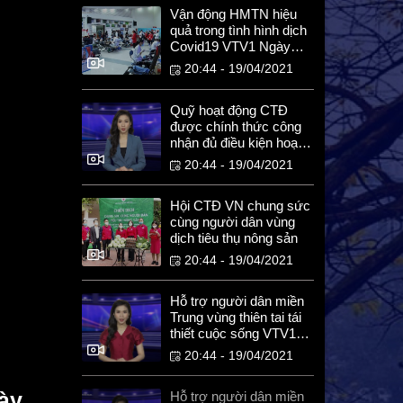
Địa chỉ nhân ái
Vận động HMTN hiệu
quả trong tình hình dịch
Covid19 VTV1 Ngày
8.3.2021
20:44 - 19/04/2021
Quỹ hoạt động CTĐ
được chính thức công
nhận đủ điều kiện hoạt
động VTV1 Ngày
20:44 - 19/04/2021
15.3.2021
Hội CTĐ VN chung sức
cùng người dân vùng
dịch tiêu thụ nông sản
20:44 - 19/04/2021
Hỗ trợ người dân miền
Trung vùng thiên tai tái
thiết cuộc sống VTV1
Ngày 22.3.2021
20:44 - 19/04/2021
ày
Hỗ trợ người dân miền