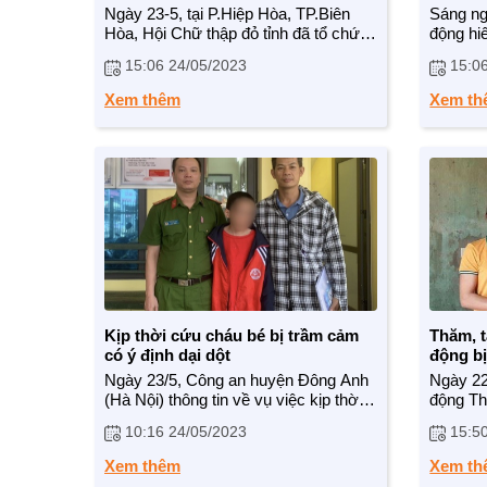
tình n
Ngày 23-5, tại P.Hiệp Hòa, TP.Biên
Sáng ng
Hòa, Hội Chữ thập đỏ tỉnh đã tổ chức
động hi
phát động chiến dịch hiến máu tình
tổ chức
15:06 24/05/2023
15:0
nguyện Những giọt máu hồng hè năm
nguyện 
2023 và tiếp nhận hiến máu tình
chiến d
Xem thêm
Xem th
nguyện.
2023 “H
thường 
đơn vị l
biểu tro
nguyện 
3 năm qu
chức ri
hiến má
Kịp thời cứu cháu bé bị trầm cảm
Thăm, t
có ý định dại dột
động bị
tháng h
Ngày 23/5, Công an huyện Đông Anh
Ngày 22
lao độ
(Hà Nội) thông tin về vụ việc kịp thời
động Th
ngăn chặn một thiếu niên 13 tuổi định
chương 
10:16 24/05/2023
15:5
nhảy cầu Thăng Long. Hiện, đơn vị đã
người l
bàn giao cháu cho gia đình sau khi ổn
động bị
Xem thêm
Xem th
định tinh thần cho cháu.
khó khă