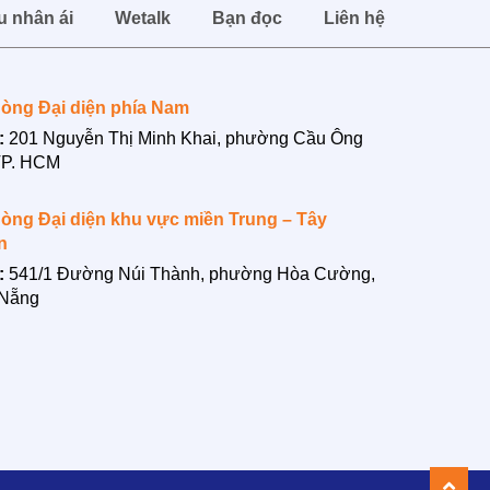
u nhân ái
Wetalk
Bạn đọc
Liên hệ
òng Đại diện phía Nam
:
201 Nguyễn Thị Minh Khai, phường Cầu Ông
TP. HCM
òng Đại diện khu vực miền Trung – Tây
n
:
541/1 Đường Núi Thành, phường Hòa Cường,
 Nẵng