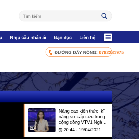
p
Nhịp cầu nhân ái
Bạn đọc
Liên hệ
ĐƯỜNG DÂY NÓNG:
0782281975
CHÍNH SÁCH AN SINH
Giảm nghèo bền vững
Xây dựng Nông thôn mới
Bảo hiểm xã hội - Bảo hiểm y tế
Y tế và sức khỏe
Nâng cao kiến thức, kĩ
năng sơ cấp cứu trong
NHỊP CẦU NHÂN ÁI
cộng đồng VTV1 Ngày
19.4.2021
20:44 - 19/04/2021
Nhịp cầu Nhân ái VTV1