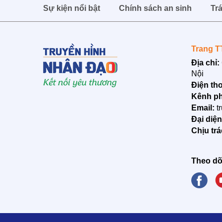
Sự kiện nổi bật
Chính sách an sinh
Tr
Trang T
Địa chỉ:
Nội
Điện tho
Kênh ph
Email:
t
Đại diệ
Chịu tr
Theo dõ