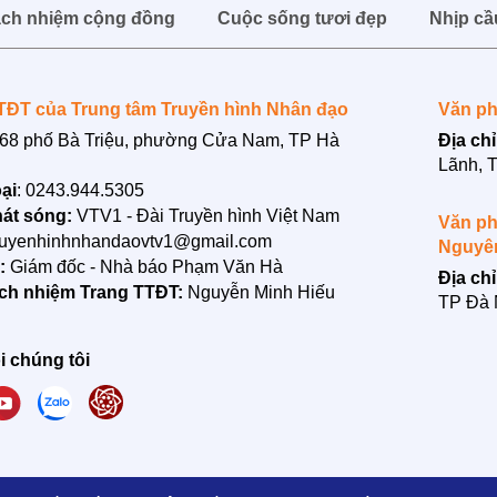
ách nhiệm cộng đồng
Cuộc sống tươi đẹp
Nhịp cầ
TĐT của Trung tâm Truyền hình Nhân đạo
Văn ph
68 phố Bà Triệu, phường Cửa Nam, TP Hà
Địa chỉ
Lãnh, 
ại
: 0243.944.5305
át sóng:
VTV1 - Đài Truyền hình Việt Nam
Văn ph
ruyenhinhnhandaovtv1@gmail.com
Nguyê
n:
Giám đốc - Nhà báo Phạm Văn Hà
Địa chỉ
ách nhiệm Trang TTĐT:
Nguyễn Minh Hiếu
TP Đà
i chúng tôi