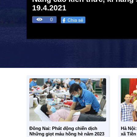
19.4.2021
0
Đông Nai: Phát động chiến dịch
Hà Nội:
Những giọt máu hồng hè năm 2023
xã Tiền