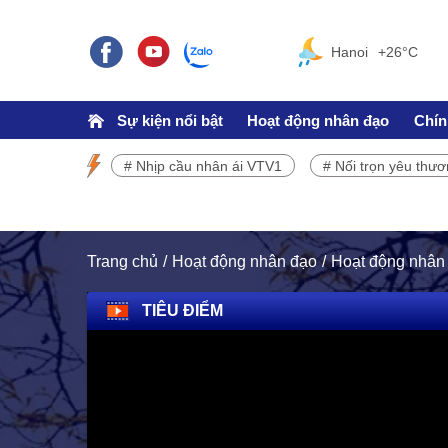
Hanoi
+26°C
Sự kiện nổi bật
Hoạt động nhân đạo
Chín
# Nhịp cầu nhân ái VTV1
# Nối trọn yêu thư
SỰ KIỆN NỔI BẬT
Chương trình phát sóng VTV1
Trang chủ
Hoạt động nhân đạo
Hoạt động nhân
TIÊU ĐIỂM
TRÁCH NHIỆM CỘNG ĐỒNG
Doanh nghiệp - Doanh nhân