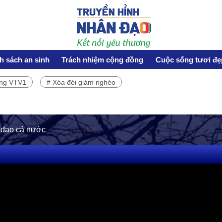
h sách an sinh
Trách nhiệm cộng đồng
Cuộc sống tươi đẹ
ơng VTV1
# Xóa đói giảm nghèo
HOẠT ĐỘNG NHÂN ĐẠO
Hoạt động Chữ Thập đỏ
Hoạt động nhân đạo cả nước
 đạo cả nước
CUỘC SỐNG TƯƠI ĐẸP
Nối trọn yêu thương VTV1