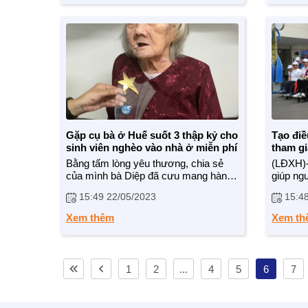
Gặp cụ bà ở Huế suốt 3 thập kỷ cho
Tạo điề
sinh viên nghèo vào nhà ở miễn phí
tham gi
thể tha
Bằng tấm lòng yêu thương, chia sẻ
(LĐXH)-
của mình bà Diệp đã cưu mang hàng
giúp ngư
trăm sinh viên đến từ nhiều tỉnh thành
chuyển 
15:49 22/05/2023
15:4
trên cả nước có hoàn cảnh khó khăn
tật ngà
khi đến Huế học tập.
đẳng vớ
Xem thêm
Xem th
tạo điề
đồng.
1
2
...
4
5
6
7