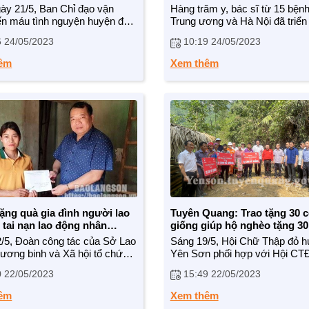
guyện
khỏe miễn phí
ày 21/5, Ban Chỉ đạo vận
Hàng trăm y, bác sĩ từ 15 bệnh
ến máu tình nguyện huyện đã
Trung ương và Hà Nội đã triển
 ngày hội hiến máu tình
các thôn, xã, trường học trên 
6 24/05/2023
10:19 24/05/2023
tại xã Tiền Phong hưởng ứng
huyện Mê Linh, Hà Nội để thực
ịch những giọt máu hồng hè
việc khám sức khỏe miễn phí 
êm
Xem thêm
iến máu cứu người - Xin hiến
hàng nghìn người dân trong th
xuyên”. Xã Tiền Phong - là
5/2023 này.
à một trong những đơn vị tiêu
ng phong trào hiến máu tình
của huyện Thường Tín. Trong
a đã liên tục đăng cai tổ
êng đơn vị xã mình một điểm
u.
ặng quà gia đình người lao
Tuyên Quang: Trao tặng 30 
 tai nạn lao động nhân
giống giúp hộ nghèo tặng 30 con dê
ành động về an toàn vệ sinh
giống tại thôn Vàng On, xã 
/5, Đoàn công tác của Sở Lao
Sáng 19/5, Hội Chữ Thập đỏ h
ng
Minh
ương binh và Xã hội tổ chức
Yên Sơn phối hợp với Hội CTĐ
trình thăm hỏi, tặng quà
Tuyên Quang và công ty Điện l
0 22/05/2023
15:49 22/05/2023
ao động, thân nhân người lao
Tuyên Quang tổ chức trao tặn
 tai nạn lao động có hoàn cảnh
dê cho các hộ gia đình có hoà
êm
Xem thêm
n trong năm 2022.
khó khăn tại thôn Vàng On, xã