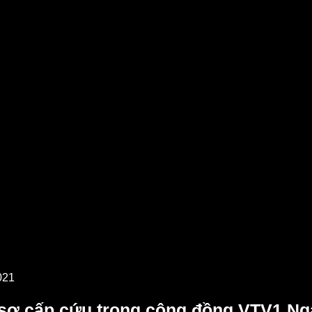
Trái tim có nắng
LIÊN HỆ
021
g sơ cấp cứu trong cộng đồng VTV1 Ng