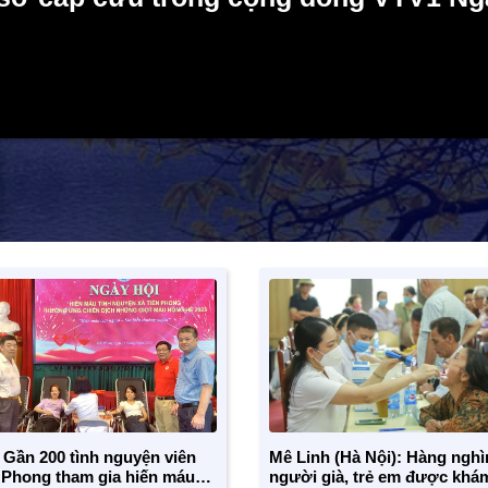
 Gần 200 tình nguyện viên
Mê Linh (Hà Nội): Hàng nghì
 Phong tham gia hiến máu
người già, trẻ em được khá