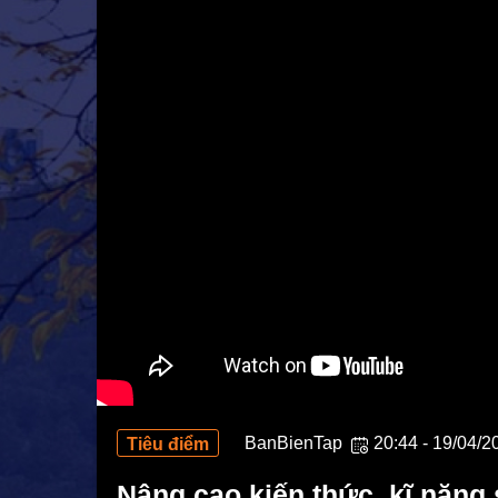
Mô hình tiêu biểu
BẠN ĐỌC
BanBienTap
20:44 - 19/04/2
Tiêu điểm
Nâng cao kiến thức, kĩ năn