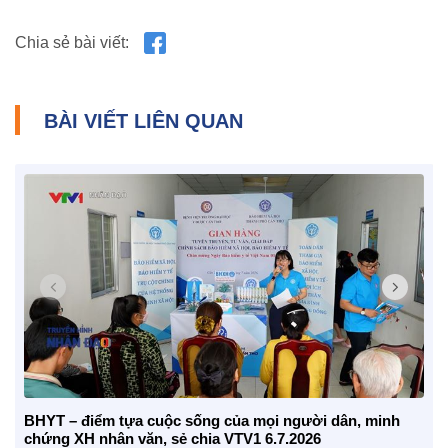
Chia sẻ bài viết:
BÀI VIẾT LIÊN QUAN
NHỊP CẦU NHÂN ÁI
Nhịp cầu Nhân ái VTV1
Địa chỉ nhân ái
BHYT – điểm tựa cuộc sống của mọi người dân, minh
chứng XH nhân văn, sẻ chia VTV1 6.7.2026