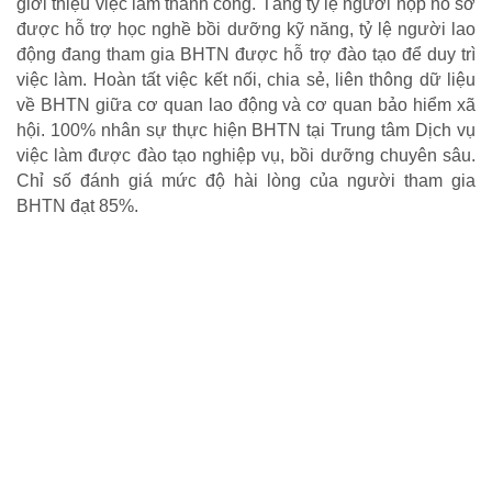
giới thiệu việc làm thành công. Tăng tỷ lệ người nộp hồ sơ
Hoạt động nhân đạo cả nước
được hỗ trợ học nghề bồi dưỡng kỹ năng, tỷ lệ người lao
động đang tham gia BHTN được hỗ trợ đào tạo để duy trì
việc làm. Hoàn tất việc kết nối, chia sẻ, liên thông dữ liệu
về BHTN giữa cơ quan lao động và cơ quan bảo hiểm xã
hội. 100% nhân sự thực hiện BHTN tại Trung tâm Dịch vụ
việc làm được đào tạo nghiệp vụ, bồi dưỡng chuyên sâu.
Chỉ số đánh giá mức độ hài lòng của người tham gia
BHTN đạt 85%.