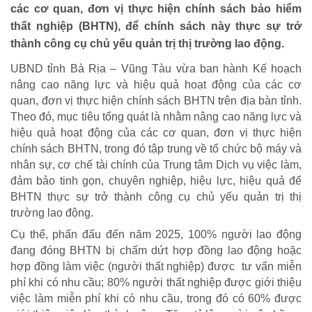
các cơ quan, đơn vị thực hiện chính sách bảo hiểm
thất nghiệp (BHTN), để chính sách này thực sự trở
thành công cụ chủ yếu quản trị thị trường lao động.
UBND tỉnh Bà Rịa – Vũng Tàu vừa ban hành Kế hoạch
nâng cao năng lực và hiệu quả hoạt động của các cơ
quan, đơn vị thực hiện chính sách BHTN trên địa bàn tỉnh.
Theo đó, mục tiêu tổng quát là nhằm nâng cao năng lực và
hiệu quả hoạt động của các cơ quan, đơn vị thực hiện
chính sách BHTN, trong đó tập trung về tổ chức bộ máy và
nhân sự, cơ chế tài chính của Trung tâm Dịch vụ việc làm,
đảm bảo tinh gọn, chuyên nghiệp, hiệu lực, hiệu quả để
BHTN thực sự trở thành công cụ chủ yếu quản trị thị
trường lao động.
Cụ thể, phấn đấu đến năm 2025, 100% người lao động
đang đóng BHTN bị chấm dứt hợp đồng lao động hoặc
hợp đồng làm việc (người thất nghiệp) được tư vấn miễn
HOẠT ĐỘNG NHÂN ĐẠO
phí khi có nhu cầu; 80% người thất nghiệp được giới thiệu
Hoạt động Chữ Thập đỏ
việc làm miễn phí khi có nhu cầu, trong đó có 60% được