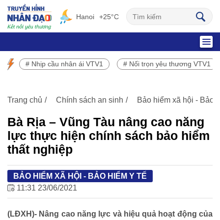
Hanoi
+25°C
SỰ KIỆN NỔI BẬT
# Nhịp cầu nhân ái VTV1
# Nối trọn yêu thương VTV1
Chương trình phát sóng VTV1
Trang chủ
Chính sách an sinh
Bảo hiểm xã hội - Bảo h
Bà Rịa – Vũng Tàu nâng cao năng
lực thực hiện chính sách bảo hiểm
thất nghiệp
BẢO HIỂM XÃ HỘI - BẢO HIỂM Y TẾ
11:31 23/06/2021
(LĐXH)- Nâng cao năng lực và hiệu quả hoạt động của