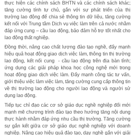
thực hiện các chính sách BHTN và các chính sách khác;
tăng cường tính tự chủ, gắn với sự phát triển của thị
trường lao động để chia sẻ thông tin dữ liệu, tăng cường
kết nối với Trung tâm Dịch vụ việc làm trên cả nước nhằm
đáp ứng cung – cầu lao động, bảo đảm hỗ trợ tốt nhất cho
TRÁCH NHIỆM CỘNG ĐỒNG
lao động thất nghiệp.
Đồng thời, nâng cao chất lượng đào tạo nghề, đẩy mạnh
Doanh nghiệp - Doanh nhân
hiệu quả hoạt động giao dịch việc làm, thông tin thị trường
Mô hình tiêu biểu
lao động, kết nối cung - cầu lao động trên địa bàn tỉnh;
ứng dụng các giải pháp khoa học công nghệ mới trong
hoạt động giao dịch việc làm. Đẩy mạnh công tác tư vấn,
giới thiệu việc làm việc làm, tăng cường cung cấp thông tin
về thị trường lao động cho người lao động và người sử
dụng lao động.
Tiếp tục chỉ đạo các cơ sở giáo dục nghề nghiệp đổi mới
mạnh mẽ chương trình đào tạo theo hướng tăng nội dung
thực hành nhằm đáp ứng nhu cầu thị trường. Tăng cường
sự gắn kết giữa cơ sở giáo dục nghề nghiệp với doanh
nghiệp. Nâng cao hiệu quả đào tạo, dạy nghề gắn với giải