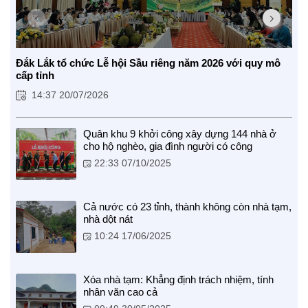
BẠN ĐỌC
Đắk Lắk tổ chức Lễ hội Sầu riêng năm 2026 với quy mô
cấp tỉnh
14:37 20/07/2026
Quân khu 9 khởi công xây dựng 144 nhà ở
cho hộ nghèo, gia đình người có công
22:33 07/10/2025
Cả nước có 23 tỉnh, thành không còn nhà tạm,
nhà dột nát
10:24 17/06/2025
Xóa nhà tạm: Khẳng định trách nhiệm, tính
nhân văn cao cả