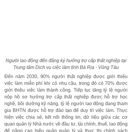
Người lao động đến đăng ký hưởng trợ cấp thất nghiệp tại
CHÍNH SÁCH AN SINH
Trung tâm Dịch vụ ciệc làm tỉnh Bà Rịa - Vũng Tàu
Đến năm 2030, 90% người thất nghiệp được giới thiệu
Giảm nghèo bền vững
việc làm miễn phí khi có nhu cầu, trong đó có 70% được
Xây dựng Nông thôn mới
giới thiệu việc làm thành công. Tiếp tục tăng tỷ lệ người
Bảo hiểm xã hội - Bảo hiểm y tế
nộp hồ sơ hưởng trợ cấp thất nghiệp được hỗ trợ học
Y tế và sức khỏe
nghề, bồi dưỡng kỹ năng, tỷ lệ người lao động đang tham
gia BHTN được hỗ trợ đào tạo để duy trì việc làm. Thực
hiện việc chia sẻ, kết nối thông tin, dữ liệu giữa các cơ
quan quản lý Nhà nước về đầu tư, tài chính, thuế, lao động
để nâng cao hiệu quản quản lý và thực thi chính sách