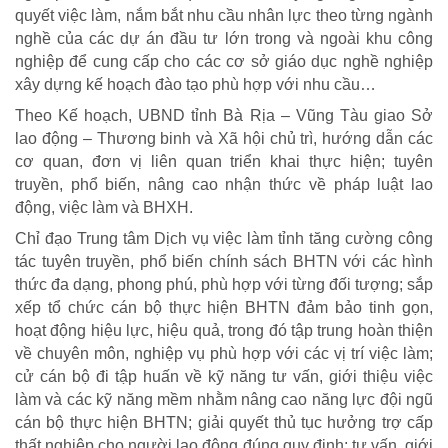
quyết việc làm, nắm bắt nhu cầu nhân lực theo từng ngành
nghề của các dự án đầu tư lớn trong và ngoài khu công
nghiệp để cung cấp cho các cơ sở giáo dục nghề nghiệp
xây dựng kế hoạch đào tạo phù hợp với nhu cầu…
Theo Kế hoạch, UBND tỉnh Bà Rịa – Vũng Tàu giao Sở
lao động – Thương binh và Xã hội chủ trì, hướng dẫn các
cơ quan, đơn vị liên quan triển khai thực hiện; tuyên
truyền, phổ biến, nâng cao nhận thức về pháp luật lao
động, việc làm và BHXH.
Chỉ đạo Trung tâm Dịch vụ việc làm tỉnh tăng cường công
tác tuyên truyền, phổ biến chính sách BHTN với các hình
thức đa dạng, phong phú, phù hợp với từng đối tượng; sắp
xếp tổ chức cán bộ thực hiện BHTN đảm bảo tinh gọn,
hoạt động hiệu lực, hiệu quả, trong đó tập trung hoàn thiện
về chuyên môn, nghiệp vụ phù hợp với các vị trí việc làm;
cử cán bộ đi tập huấn về kỹ năng tư vấn, giới thiệu việc
làm và các kỹ năng mềm nhằm nâng cao năng lực đội ngũ
CUỘC SỐNG TƯƠI ĐẸP
cán bộ thực hiện BHTN; giải quyết thủ tục hưởng trợ cấp
thất nghiệp cho người lao động đúng quy định; tư vấn, giới
Nối trọn yêu thương VTV1