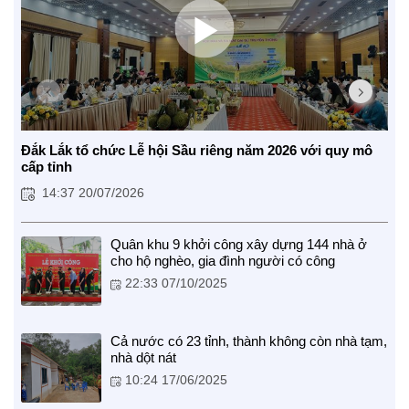
Đắk Lắk tổ chức Lễ hội Sầu riêng năm 2026 với quy mô
cấp tỉnh
14:37 20/07/2026
CUỘC SỐNG TƯƠI ĐẸP
Nối trọn yêu thương VTV1
Quân khu 9 khởi công xây dựng 144 nhà ở
cho hộ nghèo, gia đình người có công
Trái tim có nắng
22:33 07/10/2025
Cả nước có 23 tỉnh, thành không còn nhà tạm,
nhà dột nát
10:24 17/06/2025