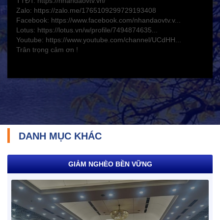
TTĐT: https://nhandaovtv.vn/
Bảo hiểm xã hội - Bảo hiểm y tế
Zalo: https://zalo.me/1765109299729193408
Y tế và sức khỏe
Facebook: https://www.facebook.com/nhandaovtv.v...
Lotus: https://lotus.vn/w/profile/7494874635...
Youtube: https://www.youtube.com/channel/UCdHH...
Trân trọng cảm ơn !
DANH MỤC KHÁC
TRÁCH NHIỆM CỘNG ĐỒNG
GIẢM NGHÈO BỀN VỮNG
Doanh nghiệp - Doanh nhân
Mô hình tiêu biểu