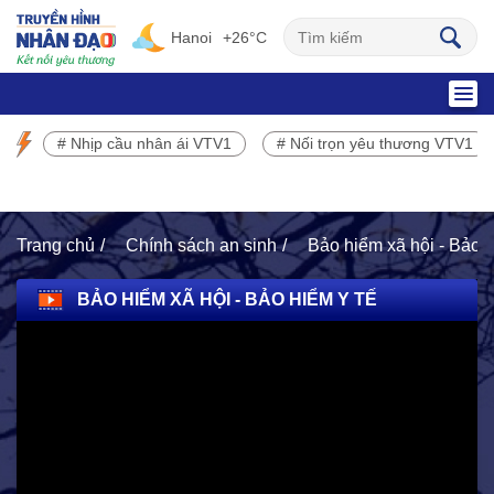
Hanoi
+26°C
SỰ KIỆN NỔI BẬT
# Nhịp cầu nhân ái VTV1
# Nối trọn yêu thương VTV1
Chương trình phát sóng VTV1
Trang chủ
Chính sách an sinh
Bảo hiểm xã hội - Bảo h
BẢO HIỂM XÃ HỘI - BẢO HIỂM Y TẾ