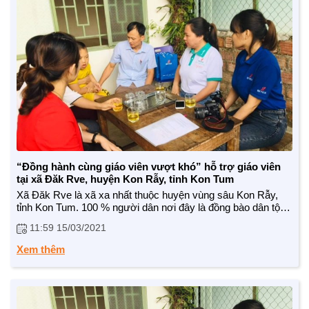
NHỊP CẦU NHÂN ÁI
Nhịp cầu Nhân ái VTV1
Địa chỉ nhân ái
“Đồng hành cùng giáo viên vượt khó” hỗ trợ giáo viên
tại xã Đăk Rve, huyện Kon Rẫy, tỉnh Kon Tum
Xã Đăk Rve là xã xa nhất thuộc huyện vùng sâu Kon Rẫy,
tỉnh Kon Tum. 100 % người dân nơi đây là đồng bào dân tộc
thiểu số vì thế cuộc sống còn rất nhiều khó khăn. Tuy nhiên,
11:59 15/03/2021
những thầy, cô giáo nơi đâ...
Xem thêm