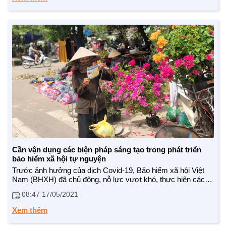
CUỘC SỐNG TƯƠI ĐẸP
Cần vận dụng các biện pháp sáng tạo trong phát triển
Nối trọn yêu thương VTV1
bảo hiểm xã hội tự nguyện
Trái tim có nắng
Trước ảnh hưởng của dịch Covid-19, Bảo hiểm xã hội Việt
Nam (BHXH) đã chủ động, nỗ lực vượt khó, thực hiện các
giải pháp truyền thông, vận động sáng tạo, phù hợp, đảm bảo
08:47 17/05/2021
mục tiêu “kép” vừa mở rộng hiệu quả diện bao phủ người
tham gia BHXH tự nguyện, vừa đảm bảo đúng các quy định
Xem thêm
về phòng, chống dịch bệnh.