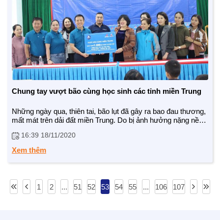
Chung tay vượt bão cùng học sinh các tỉnh miền Trung
Những ngày qua, thiên tai, bão lụt đã gây ra bao đau thương,
mất mát trên dải đất miền Trung. Do bị ảnh hưởng nặng nề
của mưa lũ, nhiều trường học, học sinh ở các tỉnh Miền
16:39 18/11/2020
Trung hiện vẫn chưa khắc ph...
Xem thêm
1
2
...
51
52
53
54
55
...
106
107