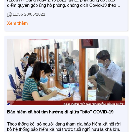
điểm quyên góp ủng hộ phòng, chống dịch Covid-19 theo
hình thức trực tuyến trên toàn quốc của Ủy ban Trung ương
11:56 28/05/2021
Mặt trận tổ quốc Việt Nam, sau lời phát động kêu gọi của Ủy
viên Bộ Chính trị, Chủ tịch nước Nguyễn Xuân Phúc, Tổng
Xem thêm
Giám đốc BHXH Việt Nam Nguyễn Thế Mạnh -thay mặt toàn
thể công chức, viên chức, người lao động (CCVC) ngành
BHXH Việt Nam, đã trao 2 tỷ đồng ủng hộ phòng, chống dịch
Covid-19.
CHÍNH SÁCH AN SINH
Giảm nghèo bền vững
Xây dựng Nông thôn mới
Bảo hiểm xã hội - Bảo hiểm y tế
Y tế và sức khỏe
Bảo hiểm xã hội tìm hướng đi giữa "bão" COVID-19
Theo thống kê, số người đang tham gia bảo hiểm xã hội rời
bỏ hệ thống bảo hiểm xã hội trước tuổi nghỉ hưu là khá lớn.