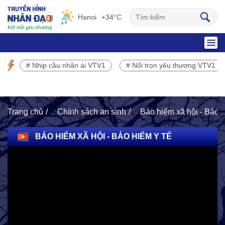
Hanoi
+34°C
SỰ KIỆN NỔI BẬT
# Nhịp cầu nhân ái VTV1
# Nối trọn yêu thương VTV1
Chương trình phát sóng VTV1
Trang chủ
Chính sách an sinh
Bảo hiểm xã hội - Bảo h
BẢO HIỂM XÃ HỘI - BẢO HIỂM Y TẾ