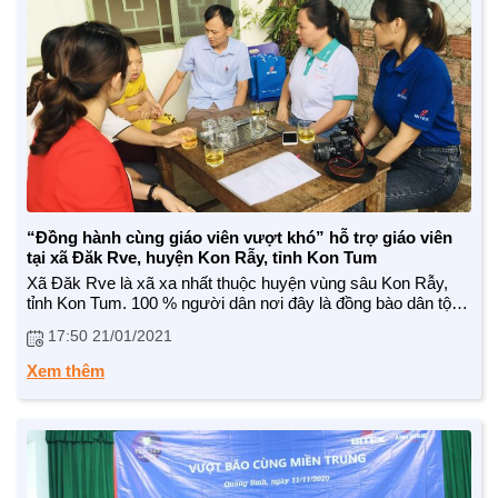
“Đồng hành cùng giáo viên vượt khó” hỗ trợ giáo viên
tại xã Đăk Rve, huyện Kon Rẫy, tỉnh Kon Tum
Xã Đăk Rve là xã xa nhất thuộc huyện vùng sâu Kon Rẫy,
tỉnh Kon Tum. 100 % người dân nơi đây là đồng bào dân tộc
thiểu số vì thế cuộc sống còn rất nhiều khó khăn. Tuy nhiên,
17:50 21/01/2021
những thầy, cô giáo nơi đâ...
BẠN ĐỌC
Xem thêm