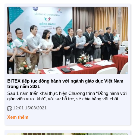
BITEX tiếp tục đồng hành với ngành giáo dục Việt Nam
trong năm 2021
Sau 1 năm triển khai thực hiện Chương trình “Đồng hành với
giáo viên vượt khó”, với sự hỗ trợ, sẻ chia bằng vật chất
cũng như tinh thần của Tập đoàn Bitex, nhiều giáo viên ở các
12:01 15/03/2021
vùng miền trên cả nước...
Xem thêm