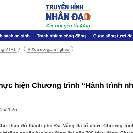
h sách an sinh
Trách nhiệm cộng đồng
Cuộc sống tươi đẹ
ơng VTV1
# Xóa đói giảm nghèo
HOẠT ĐỘNG NHÂN ĐẠO
Hoạt động Chữ Thập đỏ
Hoạt động nhân đạo cả nước
hực hiện Chương trình “Hành trình nh
/05/2026
CUỘC SỐNG TƯƠI ĐẸP
Nối trọn yêu thương VTV1
hữ thập đỏ thành phố Đà Nẵng đã tổ chức Chương trìn