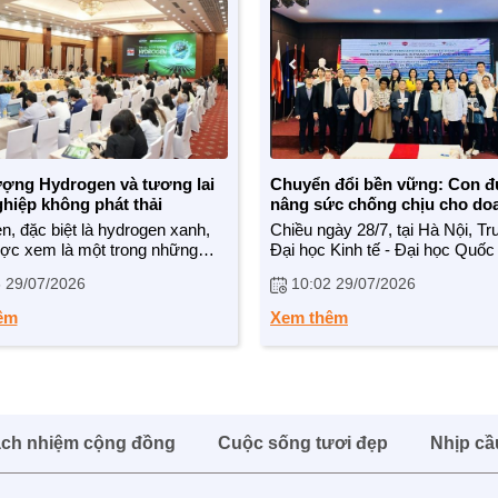
ợng Hydrogen và tương lai
Chuyển đổi bền vững: Con 
hiệp không phát thải
nâng sức chống chịu cho do
nghiệp Việt
, đặc biệt là hydrogen xanh,
Chiều ngày 28/7, tại Hà Nội, T
ợc xem là một trong những
Đại học Kinh tế - Đại học Quốc
a để hiện thực hóa mục tiêu
Nội tổ chức Hội thảo quốc tế “
 29/07/2026
10:02 29/07/2026
i ròng bằng "0" vào năm 2050.
đổi bền vững doanh nghiệp Vi
n, để biến tiềm năng thành hiện
trong kỷ nguyên bất định: ESG,
êm
Xem thêm
iệt Nam cần sớm hoàn thiện
và năng lực chống chịu”.
ch, hạ tầng và hệ sinh thái phát
ồng bộ cho ngành năng lượng
.
ách nhiệm cộng đồng
Cuộc sống tươi đẹp
Nhịp cầ