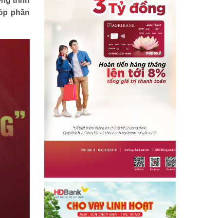
ng trình
Địa chỉ nhân ái
góp phần