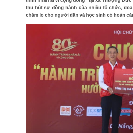
trình nhân ái vì cộng đồng” tại xã Thượng Đức
Mô hình tiêu biểu
thu hút sự đồng hành của nhiều tổ chức, doa
chăm lo cho người dân và học sinh có hoàn cản
BẠN ĐỌC