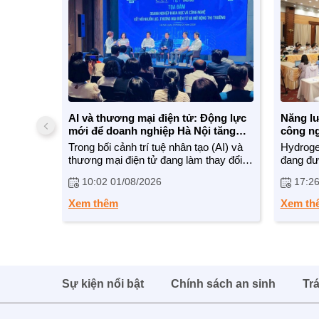
AI và thương mại điện tử: Động lực
Năng lư
mới để doanh nghiệp Hà Nội tăng
công ng
tốc trong kỷ nguyên số
Trong bối cảnh trí tuệ nhân tạo (AI) và
Hydrogen
thương mại điện tử đang làm thay đổi
đang đư
căn bản phương thức sản xuất, kinh
chìa khó
10:02 01/08/2026
17:26
doanh trên toàn cầu, việc giúp doanh
phát thả
nghiệp, đặc biệt là doanh nghiệp nhỏ và
Tuy nhiê
Xem thêm
Xem th
vừa, nhanh chóng làm chủ công nghệ
thực, V
được xem là chìa khóa mở ra dư địa
chính sá
tăng trưởng mới cho kinh tế Thủ đô.
triển đ
mới này
Sự kiện nổi bật
Chính sách an sinh
Tr