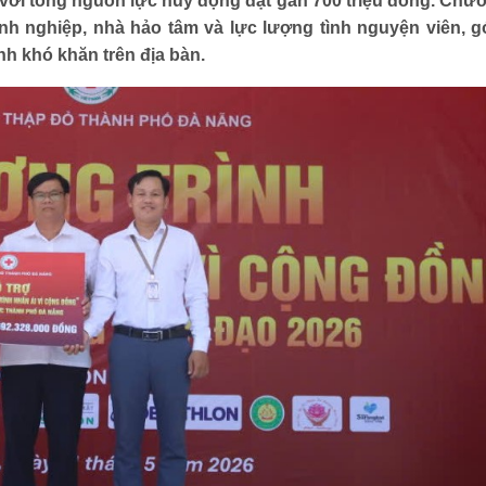
 với tổng nguồn lực huy động đạt gần 700 triệu đồng. Chươ
Trái tim có nắng
nh nghiệp, nhà hảo tâm và lực lượng tình nguyện viên, 
h khó khăn trên địa bàn.
LIÊN HỆ