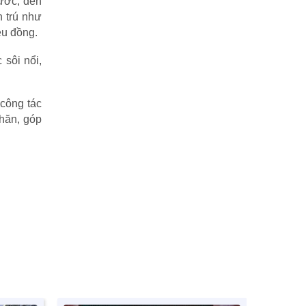
nước, đèn
n trú như
ệu đồng.
 sôi nổi,
 công tác
hăn, góp