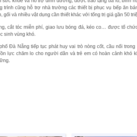
 sức khỏe và hỗ trợ dinh dưỡng; được trao tặng ba lô, bình 
 trình cũng hỗ trợ nhà trường các thiết bị phục vụ bếp ăn bá
gối và nhiều vật dụng cần thiết khác với tổng trị giá gần 50 tri
ng, cắt tóc miễn phí, giao lưu bóng đá, kéo co… được tổ chức
c sinh vùng khó.
ố Đà Nẵng tiếp tục phát huy vai trò nòng cốt, cầu nối trong
guồn lực chăm lo cho người dân và trẻ em có hoàn cảnh khó k
vững.