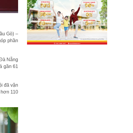
Đầu Gò) –
 góp phần
 Đà Nẵng
iá gần 61
ội đã vận
á hơn 110