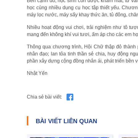
Bên cạnh đó, học sinh còn được khám mắt, tư vấn
học cùng nhiều dụng cụ học tập thiết yếu. Chương
máy lọc nước, máy sấy khay thức ăn, tủ đông, chăn, 
Nhiều hoạt động vui chơi, trải nghiệm như tô tượ
mang đến không khí vui tươi, ấm áp cho các em họ
Thông qua chương trình, Hội Chữ thập đỏ thành ph
nhân đạo; lan tỏa tinh thần sẻ chia, huy động n
phần xây dựng cộng đồng nhân ái, phát triển bền 
Nhật Yến
Chia sẻ bài viết:
BÀI VIẾT LIÊN QUAN