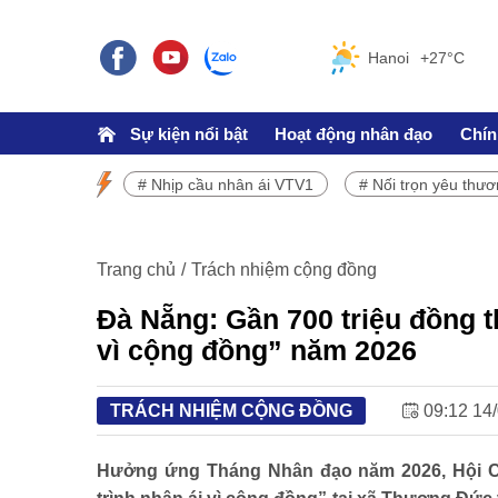
Hanoi
+27°C
Sự kiện nổi bật
Hoạt động nhân đạo
Chín
# Nhịp cầu nhân ái VTV1
# Nối trọn yêu thư
SỰ KIỆN NỔI BẬT
Chương trình phát sóng VTV1
Trang chủ
Trách nhiệm cộng đồng
Đà Nẵng: Gần 700 triệu đồng t
vì cộng đồng” năm 2026
TRÁCH NHIỆM CỘNG ĐỒNG
09:12 14
TRÁCH NHIỆM CỘNG ĐỒNG
Doanh nghiệp - Doanh nhân
Hưởng ứng Tháng Nhân đạo năm 2026, Hội C