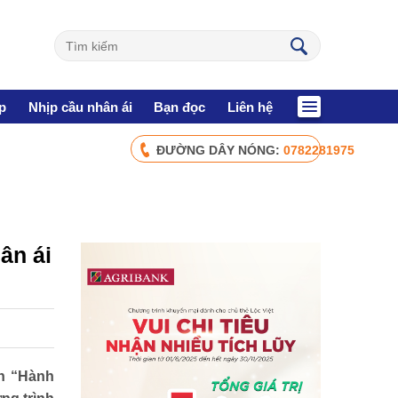
p
Nhịp cầu nhân ái
Bạn đọc
Liên hệ
ĐƯỜNG DÂY NÓNG:
0782281975
CHÍNH SÁCH AN SINH
Giảm nghèo bền vững
Xây dựng Nông thôn mới
Bảo hiểm xã hội - Bảo hiểm y tế
ân ái
Y tế và sức khỏe
NHỊP CẦU NHÂN ÁI
Nhịp cầu Nhân ái VTV1
h “Hành