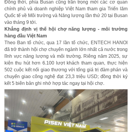
Đồng thời, phía Busan cũng trân trọng mời các cơ quan
chính phủ và doanh nghiệp Việt Nam tham gia Triển lãm
Quốc tế về Môi trường và Năng lượng lần thứ 20 tại Busan
vào tháng 9 tới.
Khẳng định vị thế hội chợ năng lượng - môi trường
hàng đầu Việt Nam
Theo Ban tổ chức, qua 17 lần tổ chức, ENTECH HANOI
đã trở thành hội chợ chuyên ngành lớn nhất cả nước trong
lĩnh vực năng lượng và môi trường. Riêng năm 2025, sự
NHỊP CẦU NHÂN ÁI
kiện thu hút hơn 6.100 lượt khách tham quan, thực hiện
502 cuộc kết nối giao thương với tổng giá trị đàm phán và
Nhịp cầu Nhân ái VTV1
chuyển giao công nghệ đạt 23,3 triệu USD; đồng thời ký
Địa chỉ nhân ái
kết 5 biên bản ghi nhớ hợp tác ngay tại hội chợ.