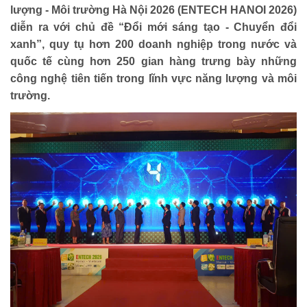
lượng - Môi trường Hà Nội 2026 (ENTECH HANOI 2026)
diễn ra với chủ đề “Đổi mới sáng tạo - Chuyển đổi
xanh”, quy tụ hơn 200 doanh nghiệp trong nước và
quốc tế cùng hơn 250 gian hàng trưng bày những
công nghệ tiên tiến trong lĩnh vực năng lượng và môi
trường.
HOẠT ĐỘNG NHÂN ĐẠO
Hoạt động Chữ Thập đỏ
Hoạt động nhân đạo cả nước