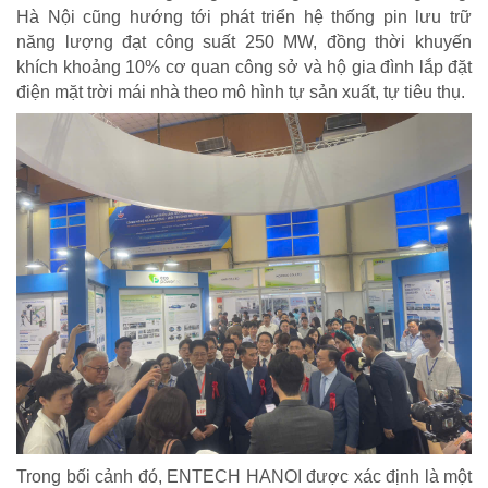
Hà Nội cũng hướng tới phát triển hệ thống pin lưu trữ
năng lượng đạt công suất 250 MW, đồng thời khuyến
khích khoảng 10% cơ quan công sở và hộ gia đình lắp đặt
điện mặt trời mái nhà theo mô hình tự sản xuất, tự tiêu thụ.
CHÍNH SÁCH AN SINH
Giảm nghèo bền vững
Xây dựng Nông thôn mới
Bảo hiểm xã hội - Bảo hiểm y tế
Y tế và sức khỏe
Trong bối cảnh đó, ENTECH HANOI được xác định là một