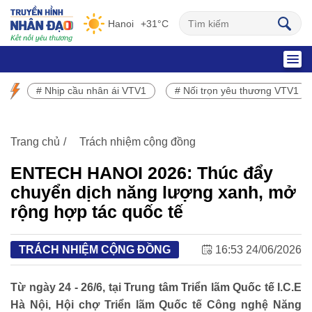
Hanoi
+31°C
SỰ KIỆN NỔI BẬT
# Nhịp cầu nhân ái VTV1
# Nối trọn yêu thương VTV1
Chương trình phát sóng VTV1
Trang chủ
Trách nhiệm cộng đồng
ENTECH HANOI 2026: Thúc đẩy
chuyển dịch năng lượng xanh, mở
rộng hợp tác quốc tế
TRÁCH NHIỆM CỘNG ĐỒNG
16:53 24/06/2026
Từ ngày 24 - 26/6, tại Trung tâm Triển lãm Quốc tế I.C.E
Hà Nội, Hội chợ Triển lãm Quốc tế Công nghệ Năng