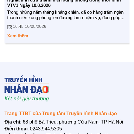
VTV1 Ngày 10.8.2026
Trong những năm tháng kháng chiến, đã có hàng trăm ngàn
thanh niên xung phong lên đường làm nhiệm vụ, đóng góp
quan trọng vào chiến thắng vẻ vang của dân tộc ta. Trở lại
16:45 10/08/2026
mảnh đất miền trung, Hội Cựu Thanh niên xung phong Việt
Nam đã tổ chức nhiều hoạt động ý nghĩa tại hai tỉnh Hà Tĩnh
Xem thêm
và Quảng Trị.
Theo dõi chúng tôi:
TTĐT: https://nhandaovtv.vn/
Zalo: https://zalo.me/1765109299729193408
Facebook: https://www.facebook.com/nhandaovtv.v...
Lotus: https://lotus.vn/w/profile/7494874635...
Youtube: https://www.youtube.com/channel/UCdHH...
LIÊN HỆ
Trân trọng cảm ơn !
Trang TTĐT của Trung tâm Truyền hình Nhân đạo
Địa chỉ:
68 phố Bà Triệu, phường Cửa Nam, TP Hà Nội
Điện thoại
: 0243.944.5305