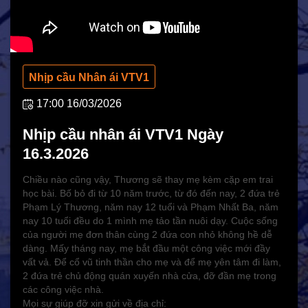
HOẠT ĐỘNG NHÂN ĐẠO
Hoạt động Chữ Thập đỏ
Hoạt động nhân đạo cả nước
Nhịp cầu Nhân ái VTV1
17:00 16/03/2026
Nhịp cầu nhân ái VTV1 Ngày
16.3.2026
Chiều nào cũng vậy, Thương sẽ thay mẹ kèm cặp em trai
học bài. Bố bỏ đi từ 10 năm trước, từ đó đến nay, 2 đứa trẻ
Phạm Lý Thương, năm nay 12 tuổi và Phạm Nhất Ba, năm
nay 10 tuổi đều do 1 mình mẹ tảo tần nuôi dạy. Cuộc sống
của người mẹ đơn thân cùng 2 đứa con nhỏ không hề dễ
dàng. Mấy tháng nay, mẹ bắt đầu một công việc mới đầy
vất vả. Để cổ vũ tinh thần cho mẹ và để mẹ yên tâm đi làm,
CHÍNH SÁCH AN SINH
2 đứa trẻ chủ động quán xuyến nhà cửa, đỡ đần mẹ trong
các công việc nhà.
Giảm nghèo bền vững
Mọi sự giúp đỡ xin gửi về địa chỉ: