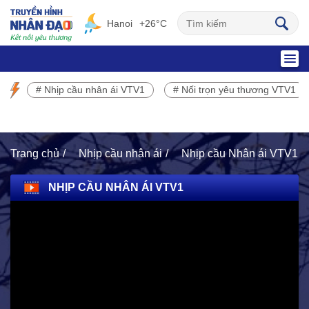
Hanoi
+26°C
SỰ KIỆN NỔI BẬT
# Nhịp cầu nhân ái VTV1
# Nối trọn yêu thương VTV1
Chương trình phát sóng VTV1
Trang chủ
Nhịp cầu nhân ái
Nhịp cầu Nhân ái VTV1
NHỊP CẦU NHÂN ÁI VTV1