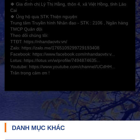
Xây dựng Nông thôn mới
🍀 Gia đình chị Lý Thị Hằng, thôn 4, xã Việt Hồng, tỉnh Lào
Cai
Bảo hiểm xã hội - Bảo hiểm y tế
🍀 Ủng hộ qua STK Thiện nguyện
Y tế và sức khỏe
Trung tâm Truyền hình Nhân đạo - STK : 2106 , Ngân hàng
TMCP Quân đội
Theo dõi chúng tôi:
TTĐT: https://nhandaovtv.vn/
Zalo: https://zalo.me/1765109299729193408
Facebook: https://www.facebook.com/nhandaovtv.v...
Lotus: https://lotus.vn/w/profile/7494874635...
Youtube: https://www.youtube.com/channel/UCdHH...
Trân trọng cảm ơn !
TRÁCH NHIỆM CỘNG ĐỒNG
Doanh nghiệp - Doanh nhân
DANH MỤC KHÁC
Mô hình tiêu biểu