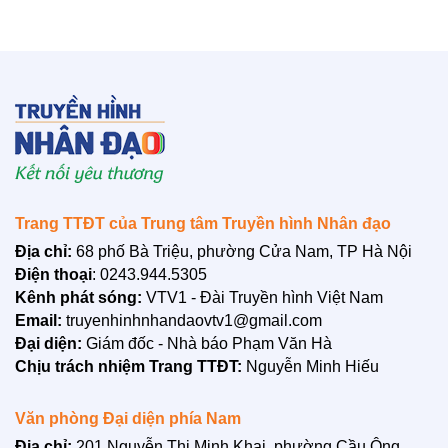
Địa chỉ nhân ái
Trang TTĐT của Trung tâm Truyền hình Nhân đạo
Địa chỉ:
68 phố Bà Triệu, phường Cửa Nam, TP Hà Nội
BẠN ĐỌC
Điện thoại
: 0243.944.5305
Kênh phát sóng:
VTV1 - Đài Truyền hình Việt Nam
Email:
truyenhinhnhandaovtv1@gmail.com
Đại diện:
Giám đốc - Nhà báo Phạm Văn Hà
Chịu trách nhiệm Trang TTĐT:
Nguyễn Minh Hiếu
Văn phòng Đại diện phía Nam
Địa chỉ:
201 Nguyễn Thị Minh Khai, phường Cầu Ông