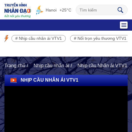
Hanoi
+25°C
SỰ KIỆN NỔI BẬT
# Nhịp cầu nhân ái VTV1
# Nối trọn yêu thương VTV1
Chương trình phát sóng VTV1
Trang chủ
Nhịp cầu nhân ái
Nhịp cầu Nhân ái VTV1
NHỊP CẦU NHÂN ÁI VTV1
HOẠT ĐỘNG NHÂN ĐẠO