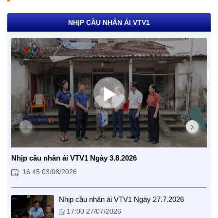
NHỊP CẦU NHÂN ÁI VTV1
TRÁCH NHIỆM CỘNG ĐỒNG
Doanh nghiệp - Doanh nhân
Mô hình tiêu biểu
Nhịp cầu nhân ái VTV1 Ngày 3.8.2026
16:45 03/08/2026
Nhịp cầu nhân ái VTV1 Ngày 27.7.2026
17:00 27/07/2026