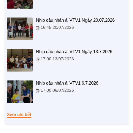
Nhịp cầu nhân ái VTV1 Ngày 20.07.2026
CUỘC SỐNG TƯƠI ĐẸP
16:45 20/07/2026
Nối trọn yêu thương VTV1
Trái tim có nắng
Nhịp cầu nhân ái VTV1 Ngày 13.7.2026
17:00 13/07/2026
Nhịp cầu nhân ái VTV1 6.7.2026
17:00 06/07/2026
Xem chi tiết
NHỊP CẦU NHÂN ÁI
Nhịp cầu Nhân ái VTV1