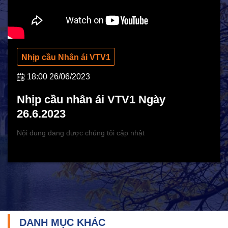
Hoạt động Chữ Thập đỏ
Hoạt động nhân đạo cả nước
Nhịp cầu Nhân ái VTV1
18:00 26/06/2023
Nhịp cầu nhân ái VTV1 Ngày
26.6.2023
Nội dung đang được chúng tôi cập nhật
CHÍNH SÁCH AN SINH
Giảm nghèo bền vững
Xây dựng Nông thôn mới
Bảo hiểm xã hội - Bảo hiểm y tế
Y tế và sức khỏe
DANH MỤC KHÁC