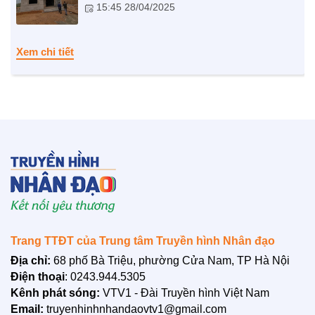
15:45 28/04/2025
Xem chi tiết
Trang TTĐT của Trung tâm Truyền hình Nhân đạo
LIÊN HỆ
Địa chỉ:
68 phố Bà Triệu, phường Cửa Nam, TP Hà Nội
Điện thoại
: 0243.944.5305
Kênh phát sóng:
VTV1 - Đài Truyền hình Việt Nam
Email:
truyenhinhnhandaovtv1@gmail.com