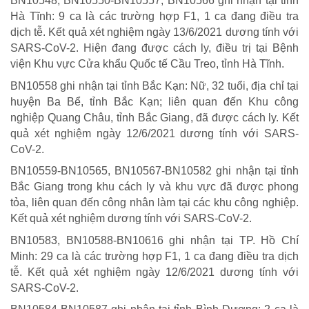
BN10548, BN10550-BN10557, BN10566 ghi nhận tại tỉnh
Giảm nghèo bền vững
Hà Tĩnh: 9 ca là các trường hợp F1, 1 ca đang điều tra
Xây dựng Nông thôn mới
dịch tễ. Kết quả xét nghiệm ngày 13/6/2021 dương tính với
SARS-CoV-2. Hiện đang được cách ly, điều trị tại Bệnh
Bảo hiểm xã hội - Bảo hiểm y tế
viện Khu vực Cửa khẩu Quốc tế Cầu Treo, tỉnh Hà Tĩnh.
Y tế và sức khỏe
BN10558 ghi nhận tại tỉnh Bắc Kạn: Nữ, 32 tuổi, địa chỉ tại
huyện Ba Bể, tỉnh Bắc Kạn; liên quan đến Khu công
nghiệp Quang Châu, tỉnh Bắc Giang, đã được cách ly. Kết
quả xét nghiệm ngày 12/6/2021 dương tính với SARS-
CoV-2.
BN10559-BN10565, BN10567-BN10582 ghi nhận tại tỉnh
Bắc Giang trong khu cách ly và khu vực đã được phong
tỏa, liên quan đến công nhân làm tại các khu công nghiệp.
Kết quả xét nghiệm dương tính với SARS-CoV-2.
BN10583, BN10588-BN10616 ghi nhận tại TP. Hồ Chí
Minh: 29 ca là các trường hợp F1, 1 ca đang điều tra dịch
tễ. Kết quả xét nghiệm ngày 12/6/2021 dương tính với
SARS-CoV-2.