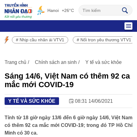
Hanoi
+26°C
SỰ KIỆN NỔI BẬT
# Nhịp cầu nhân ái VTV1
# Nối trọn yêu thương VTV1
Chương trình phát sóng VTV1
Trang chủ
Chính sách an sinh
Y tế và sức khỏe
Sáng 14/6, Việt Nam có thêm 92 ca
mắc mới COVID-19
Y TẾ VÀ SỨC KHỎE
08:31 14/06/2021
Tính từ 18 giờ ngày 13/6 đến 6 giờ ngày 14/6, Việt Nam
có thêm 92 ca mắc mới COVID-19; trong đó TP Hồ Chí
Minh có 30 ca.