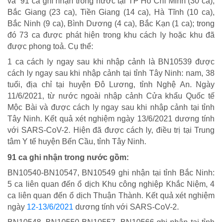
và 91 ca ghi nhận trong nước tại TP Hồ Chí Minh (30 ca),
Bắc Giang (23 ca), Tiền Giang (14 ca), Hà Tĩnh (10 ca),
Bắc Ninh (9 ca), Bình Dương (4 ca), Bắc Kạn (1 ca); trong
đó 73 ca được phát hiện trong khu cách ly hoặc khu đã
được phong toả. Cụ thể:
1 ca cách ly ngay sau khi nhập cảnh là BN10539 được
cách ly ngay sau khi nhập cảnh tại tỉnh Tây Ninh: nam, 38
tuổi, địa chỉ tại huyện Đô Lương, tỉnh Nghệ An. Ngày
11/6/2021, từ nước ngoài nhập cảnh Cửa khẩu Quốc tế
Mộc Bài và được cách ly ngay sau khi nhập cảnh tại tỉnh
Tây Ninh. Kết quả xét nghiệm ngày 13/6/2021 dương tính
với SARS-CoV-2. Hiện đã được cách ly, điều trị tại Trung
tâm Y tế huyện Bến Cầu, tỉnh Tây Ninh.
91 ca ghi nhận trong nước gồm:
BN10540-BN10547, BN10549 ghi nhận tại tỉnh Bắc Ninh:
5 ca liên quan đến ổ dịch Khu công nghiệp Khắc Niệm, 4
ca liên quan đến ổ dịch Thuận Thành. Kết quả xét nghiệm
ngày
12-13/6/2021
dương tính với SARS-CoV-2.
CHÍNH SÁCH AN SINH