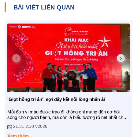
BÀI VIẾT LIÊN QUAN
'Giọt hồng tri ân', sợi dây kết nối lòng nhân ái
Mỗi đơn vị máu được trao đi không chỉ mang đến cơ hội
sống cho người bệnh, mà còn là biểu tượng rõ nét nhất cho
sứ mệnh kết nối giữa nghĩa cử hiến máu cứu người với
21:31 21/07/2026
truyền thống “uống nước nhớ nguồn”, “đền ơn đáp nghĩa”
của dân tộc.
Xem thêm