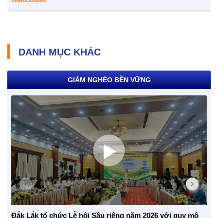
NHỊP CẦU NHÂN ÁI
DANH MỤC KHÁC
Nhịp cầu Nhân ái VTV1
Địa chỉ nhân ái
GIẢM NGHÈO BỀN VỮNG
Đắk Lắk tổ chức Lễ hội Sầu riêng năm 2026 với quy mô