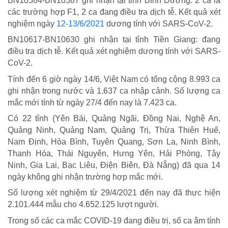
BN10584-BN10587 ghi nhận tại tỉnh Bình Dương: 2 ca là
các trường hợp F1, 2 ca đang điều tra dịch tễ. Kết quả xét
nghiệm ngày
12-13/6/2021
dương tính với SARS-CoV-2.
BN10617-BN10630 ghi nhận tại tỉnh Tiền Giang: đang
điều tra dịch tễ. Kết quả xét nghiệm dương tính với SARS-
CoV-2.
Tính đến 6 giờ ngày 14/6, Việt Nam có tổng cộng 8.993 ca
ghi nhận trong nước và 1.637 ca nhập cảnh. Số lượng ca
TRÁCH NHIỆM CỘNG ĐỒNG
mắc mới tính từ ngày 27/4 đến nay là 7.423 ca.
Có 22 tỉnh (Yên Bái, Quảng Ngãi, Đồng Nai, Nghệ An,
Doanh nghiệp - Doanh nhân
Quảng Ninh, Quảng Nam, Quảng Trị, Thừa Thiên Huế,
Mô hình tiêu biểu
Nam Định, Hòa Bình, Tuyên Quang, Sơn La, Ninh Bình,
Thanh Hóa, Thái Nguyên, Hưng Yên, Hải Phòng, Tây
Ninh, Gia Lai, Bạc Liêu, Điện Biên, Đà Nẵng) đã qua 14
ngày không ghi nhận trường hợp mắc mới.
Số lượng xét nghiệm từ 29/4/2021 đến nay đã thực hiện
2.101.444 mẫu cho 4.652.125 lượt người.
Trong số các ca mắc COVID-19 đang điều trị, số ca âm tính