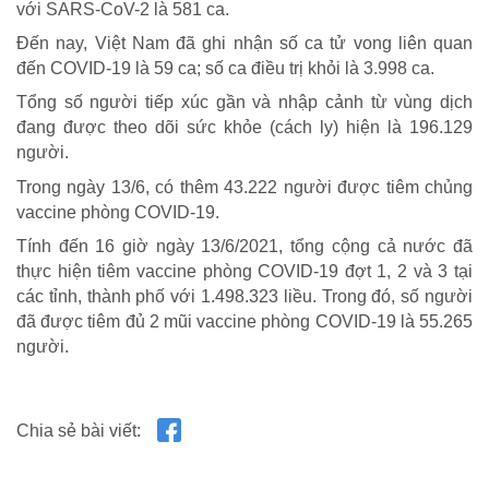
với SARS-CoV-2 là 581 ca.
Đến nay, Việt Nam đã ghi nhận số ca tử vong liên quan
đến COVID-19 là 59 ca; số ca điều trị khỏi là 3.998 ca.
Tổng số người tiếp xúc gần và nhập cảnh từ vùng dịch
đang được theo dõi sức khỏe (cách ly) hiện là 196.129
người.
Trong ngày 13/6, có thêm 43.222 người được tiêm chủng
vaccine phòng COVID-19.
Tính đến 16 giờ ngày 13/6/2021, tổng cộng cả nước đã
thực hiện tiêm vaccine phòng COVID-19 đợt 1, 2 và 3 tại
các tỉnh, thành phố với 1.498.323 liều. Trong đó, số người
đã được tiêm đủ 2 mũi vaccine phòng COVID-19 là 55.265
người.
CUỘC SỐNG TƯƠI ĐẸP
Chia sẻ bài viết:
Nối trọn yêu thương VTV1
Trái tim có nắng