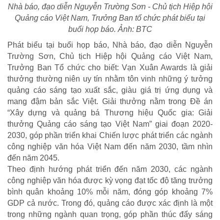
Nhà báo, đạo diễn Nguyễn Trường Sơn - Chủ tịch Hiệp hội
Quảng cáo Việt Nam, Trưởng Ban tổ chức phát biểu tại
buổi họp báo. Ảnh: BTC
Phát biểu tại buổi họp báo, Nhà báo, đạo diễn Nguyễn
Trường Sơn, Chủ tịch Hiệp hội Quảng cáo Việt Nam,
Trưởng Ban Tổ chức cho biết: Vạn Xuân Awards là giải
thưởng thường niên uy tín nhằm tôn vinh những ý tưởng
quảng cáo sáng tạo xuất sắc, giàu giá trị ứng dụng và
mang đậm bản sắc Việt. Giải thưởng nằm trong Đề án
“Xây dựng và quảng bá Thương hiệu Quốc gia: Giải
thưởng Quảng cáo sáng tạo Việt Nam” giai đoạn 2020-
2030, góp phần triển khai Chiến lược phát triển các ngành
công nghiệp văn hóa Việt Nam đến năm 2030, tầm nhìn
đến năm 2045.
Theo định hướng phát triển đến năm 2030, các ngành
công nghiệp văn hóa được kỳ vọng đạt tốc độ tăng trưởng
CHÍNH SÁCH AN SINH
bình quân khoảng 10% mỗi năm, đóng góp khoảng 7%
Giảm nghèo bền vững
GDP cả nước. Trong đó, quảng cáo được xác định là một
trong những ngành quan trọng, góp phần thúc đẩy sáng
Xây dựng Nông thôn mới