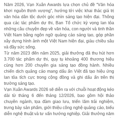
Năm 2026, Vạn Xuân Awards lựa chọn chủ đề “Văn hóa
khơi nguồn thịnh vượng”, hướng tới việc khai thác giá trị
văn hóa dân tộc dưới góc nhìn sáng tạo hiện đại. Thông
qua các tác phẩm dự thi, Ban Tổ chức kỳ vọng lan tỏa
những câu chuyện đẹp về văn hóa, con người và tinh thần
Việt Nam bằng ngôn ngữ quảng cáo sáng tạo, góp phần
xây dựng hình ảnh một Việt Nam hiện đại, giàu chiều sâu
và đầy sức sống.
Từ năm 2023 đến năm 2025, giải thưởng đã thu hút hơn
3.700 tác phẩm dự thi, quy tụ khoảng 400 thương hiệu
cùng hơn 200 chuyên gia sáng tạo đồng hành. Nhiều
chiến dịch quảng cáo mang dấu ấn Việt đã tạo hiệu ứng
lan tỏa tích cực trong cộng đồng và ghi dấu ấn trên thị
trường sáng tạo.
Vạn Xuân Awards 2026 sẽ diễn ra với chuỗi hoạt động kéo
dài từ tháng 6 đến tháng 12/2026, bao gồm hội thảo
chuyên ngành, tọa đàm giao lưu, triển lãm trải nghiệm,
NHỊP CẦU NHÂN ÁI
trưng bày sản phẩm, giới thiệu công nghệ quảng cáo, biểu
Nhịp cầu Nhân ái VTV1
diễn nghệ thuật và tư vấn hướng nghiệp. Giải thưởng năm