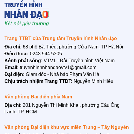
Trân trọng cảm ơn !
Trang TTĐT của Trung tâm Truyền hình Nhân đạo
Địa chỉ:
68 phố Bà Triệu, phường Cửa Nam, TP Hà Nội
LIÊN HỆ
Điện thoại
: 0243.944.5305
Kênh phát sóng:
VTV1 - Đài Truyền hình Việt Nam
Email:
truyenhinhnhandaovtv1@gmail.com
Đại diện:
Giám đốc - Nhà báo Phạm Văn Hà
Chịu trách nhiệm Trang TTĐT:
Nguyễn Minh Hiếu
Văn phòng Đại diện phía Nam
Địa chỉ:
201 Nguyễn Thị Minh Khai, phường Cầu Ông
Lãnh, TP. HCM
Văn phòng Đại diện khu vực miền Trung – Tây Nguyên