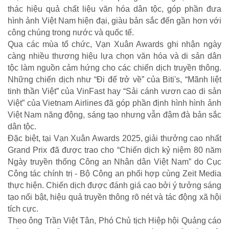
thác hiệu quả chất liệu văn hóa dân tộc, góp phần đưa
hình ảnh Việt Nam hiện đại, giàu bản sắc đến gần hơn với
công chúng trong nước và quốc tế.
Qua các mùa tổ chức, Vạn Xuân Awards ghi nhận ngày
càng nhiều thương hiệu lựa chọn văn hóa và di sản dân
TRÁCH NHIỆM CỘNG ĐỒNG
tộc làm nguồn cảm hứng cho các chiến dịch truyền thông.
Những chiến dịch như “Đi để trở về” của Biti's, “Mãnh liệt
Doanh nghiệp - Doanh nhân
tinh thần Việt” của VinFast hay “Sải cánh vươn cao di sản
Mô hình tiêu biểu
Việt” của Vietnam Airlines đã góp phần định hình hình ảnh
Việt Nam năng động, sáng tạo nhưng vẫn đậm đà bản sắc
dân tộc.
Đặc biệt, tại Vạn Xuân Awards 2025, giải thưởng cao nhất
Grand Prix đã được trao cho “Chiến dịch kỷ niệm 80 năm
Ngày truyền thống Công an Nhân dân Việt Nam” do Cục
Công tác chính trị - Bộ Công an phối hợp cùng Zeit Media
thực hiện. Chiến dịch được đánh giá cao bởi ý tưởng sáng
tạo nổi bật, hiệu quả truyền thông rõ nét và tác động xã hội
tích cực.
Theo ông Trần Việt Tân, Phó Chủ tịch Hiệp hội Quảng cáo