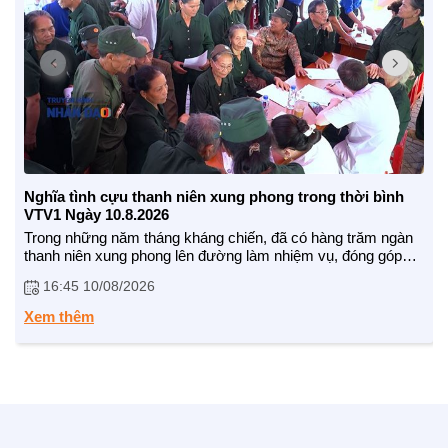
BẠN ĐỌC
Nghĩa tình cựu thanh niên xung phong trong thời bình
VTV1 Ngày 10.8.2026
Trong những năm tháng kháng chiến, đã có hàng trăm ngàn
thanh niên xung phong lên đường làm nhiệm vụ, đóng góp
quan trọng vào chiến thắng vẻ vang của dân tộc ta. Trở lại
16:45 10/08/2026
mảnh đất miền trung, Hội Cựu Thanh niên xung phong Việt
Nam đã tổ chức nhiều hoạt động ý nghĩa tại hai tỉnh Hà Tĩnh
Xem thêm
và Quảng Trị.
Theo dõi chúng tôi:
TTĐT: https://nhandaovtv.vn/
Zalo: https://zalo.me/1765109299729193408
Facebook: https://www.facebook.com/nhandaovtv.v...
Lotus: https://lotus.vn/w/profile/7494874635...
Youtube: https://www.youtube.com/channel/UCdHH...