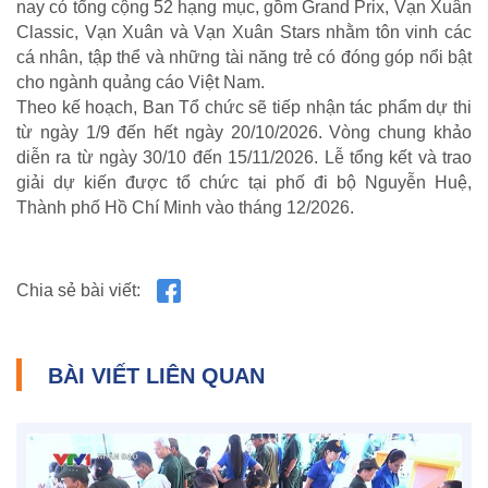
nay có tổng cộng 52 hạng mục, gồm Grand Prix, Vạn Xuân
Địa chỉ nhân ái
Classic, Vạn Xuân và Vạn Xuân Stars nhằm tôn vinh các
cá nhân, tập thể và những tài năng trẻ có đóng góp nổi bật
cho ngành quảng cáo Việt Nam.
Theo kế hoạch, Ban Tổ chức sẽ tiếp nhận tác phẩm dự thi
từ ngày 1/9 đến hết ngày 20/10/2026. Vòng chung khảo
diễn ra từ ngày 30/10 đến 15/11/2026. Lễ tổng kết và trao
giải dự kiến được tổ chức tại phố đi bộ Nguyễn Huệ,
Thành phố Hồ Chí Minh vào tháng 12/2026.
Chia sẻ bài viết:
BÀI VIẾT LIÊN QUAN