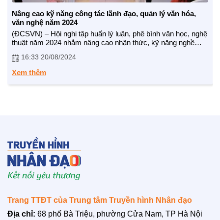
Nâng cao kỹ năng công tác lãnh đạo, quản lý văn hóa,
văn nghệ năm 2024
BẠN ĐỌC
(ĐCSVN) – Hội nghị tập huấn lý luận, phê bình văn học, nghệ
thuật năm 2024 nhằm nâng cao nhận thức, kỹ năng nghề
nghiệp cho đội ngũ cán bộ lãnh đạo, quản lý trong lĩnh vực
16:33 20/08/2024
văn hóa, văn nghệ, báo chí, xuất bản và những người hoạt
động lý luận, phê bình văn học, nghệ thuật ở Trung ương và
Xem thêm
địa phương.
Trang TTĐT của Trung tâm Truyền hình Nhân đạo
Địa chỉ:
68 phố Bà Triệu, phường Cửa Nam, TP Hà Nội