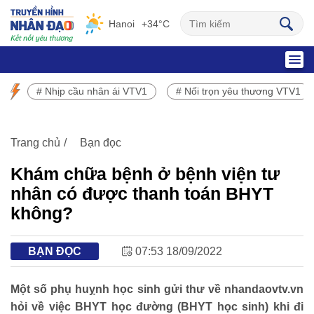
Hanoi
+34°C
SỰ KIỆN NỔI BẬT
# Nhịp cầu nhân ái VTV1
# Nối trọn yêu thương VTV1
Chương trình phát sóng VTV1
Trang chủ
Bạn đọc
Khám chữa bệnh ở bệnh viện tư
nhân có được thanh toán BHYT
không?
BẠN ĐỌC
07:53 18/09/2022
Một số phụ huỵnh học sinh gửi thư về nhandaovtv.vn
hỏi về việc BHYT học đường (BHYT học sinh) khi đi