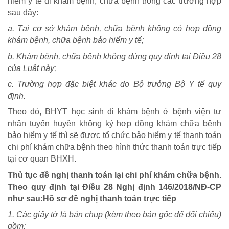
hiểm y tế đi khám bệnh, chữa bệnh trong các trường hợp
sau đây:
a. Tại cơ sở khám bệnh, chữa bệnh không có hợp đồng
khám bệnh, chữa bệnh bảo hiểm y tế;
b. Khám bệnh, chữa bệnh không đúng quy định tại Điều 28
của Luật này;
c. Trường hợp đặc biệt khác do Bộ trưởng Bộ Y tế quy
định.
CHÍNH SÁCH AN SINH
Theo đó, BHYT học sinh đi khám bệnh ở bệnh viện tư
nhân tuyến huyện không ký hợp đồng khám chữa bệnh
Giảm nghèo bền vững
bảo hiểm y tế thì sẽ được tổ chức bảo hiểm y tế thanh toán
Xây dựng Nông thôn mới
chi phí khám chữa bệnh theo hình thức thanh toán trực tiếp
tại cơ quan BHXH.
Bảo hiểm xã hội - Bảo hiểm y tế
Y tế và sức khỏe
Thủ tục đề nghị thanh toán lại chi phí khám chữa bệnh.
Theo quy định tại Điều 28 Nghị định 146/2018/NĐ-CP
như sau:Hồ sơ đề nghị thanh toán trực tiếp
1. Các giấy tờ là bản chụp (kèm theo bản gốc để đối chiếu)
gồm: