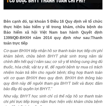
Bên cạnh đó, tại khoản 5 Điều 16 Quy định về tổ chức
thực hiện bảo hiểm y tế trong khám, chữa bệnh do
Bảo hiểm xã hội Việt Nam ban hành Quyết định
1399/QĐ-BHXH năm 2014 quy định như sau:Thanh
toán trực tiếp
Cơ quan BHXH tiếp nhận hồ sơ thanh toán trực tiếp chi phí
khám bệnh, chữa bệnh BHYT phát sinh trong năm tài
chính đến hết quý I năm sau; cơ sở y tế không cung ứng đủ
thuốc, hóa chất, vật tư y tế, để người bệnh tự mua có trách
nhiệm hoàn trả tiền cho người bệnh; tổng hợp thanh toán
với cơ quan BHXH theo quy định. BHXH tỉnh thông báo
quy định này để người tham gia BHYT biết và được đảm
bảo đầy đủ quyền lợi BHYT."
CUỘC SỐNG TƯƠI ĐẸP
Như vậy, BHYT học sinh chỉ có thể nộp hồ sơ thanh toán
chi phí trực tiếp trong năm thực hiện việc khám chữa bệnh
Nối trọn yêu thương VTV1