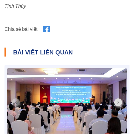
NHỊP CẦU NHÂN ÁI
Tịnh Thủy
Nhịp cầu Nhân ái VTV1
Địa chỉ nhân ái
Chia sẻ bài viết:
BÀI VIẾT LIÊN QUAN