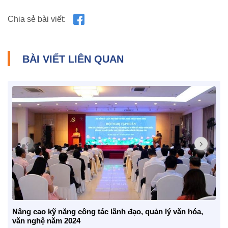
Nhịp cầu Nhân ái VTV1
Địa chỉ nhân ái
Chia sẻ bài viết:
BÀI VIẾT LIÊN QUAN
Nâng cao kỹ năng công tác lãnh đạo, quản lý văn hóa,
văn nghệ năm 2024