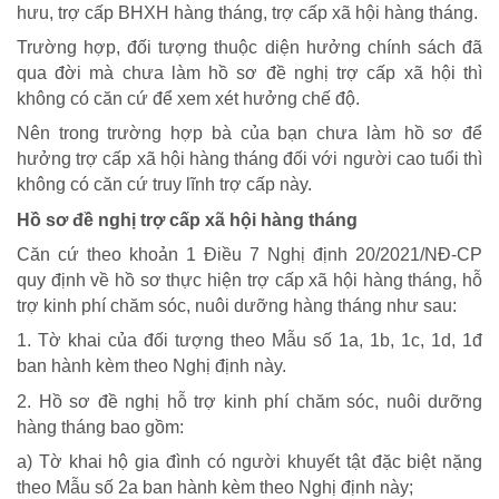
hưu, trợ cấp BHXH hàng tháng, trợ cấp xã hội hàng tháng.
Trường hợp, đối tượng thuộc diện hưởng chính sách đã
qua đời mà chưa làm hồ sơ đề nghị trợ cấp xã hội thì
không có căn cứ để xem xét hưởng chế độ.
Nên trong trường hợp bà của bạn chưa làm hồ sơ để
hưởng trợ cấp xã hội hàng tháng đối với người cao tuổi thì
không có căn cứ truy lĩnh trợ cấp này.
Hồ sơ đề nghị trợ cấp xã hội hàng tháng
Căn cứ theo khoản 1 Điều 7 Nghị định 20/2021/NĐ-CP
quy định về hồ sơ thực hiện trợ cấp xã hội hàng tháng, hỗ
trợ kinh phí chăm sóc, nuôi dưỡng hàng tháng như sau:
1. Tờ khai của đối tượng theo Mẫu số 1a, 1b, 1c, 1d, 1đ
TRÁCH NHIỆM CỘNG ĐỒNG
ban hành kèm theo Nghị định này.
Doanh nghiệp - Doanh nhân
2. Hồ sơ đề nghị hỗ trợ kinh phí chăm sóc, nuôi dưỡng
Mô hình tiêu biểu
hàng tháng bao gồm:
a) Tờ khai hộ gia đình có người khuyết tật đặc biệt nặng
theo Mẫu số 2a ban hành kèm theo Nghị định này;