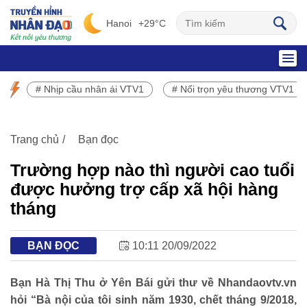
Hanoi
+29°C
SỰ KIỆN NỔI BẬT
# Nhịp cầu nhân ái VTV1
# Nối trọn yêu thương VTV1
Chương trình phát sóng VTV1
Trang chủ
Bạn đọc
Trường hợp nào thì người cao tuổi
được hưởng trợ cấp xã hội hàng
tháng
BẠN ĐỌC
10:11 20/09/2022
Bạn Hà Thị Thu ở Yên Bái gửi thư về Nhandaovtv.vn
hỏi “Bà nội của tôi sinh năm 1930, chết tháng 9/2018,