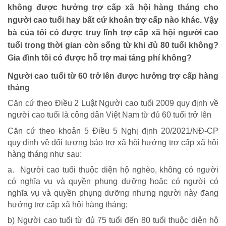
không được hưởng trợ cấp xã hội hàng tháng cho
người cao tuổi hay bất cứ khoản trợ cấp nào khác. Vậy
bà của tôi có được truy lĩnh trợ cấp xã hội người cao
tuổi trong thời gian còn sống từ khi đủ 80 tuổi không?
Gia đình tôi có được hỗ trợ mai táng phí không?
HOẠT ĐỘNG NHÂN ĐẠO
Người cao tuổi từ 60 trở lên được hưởng trợ cấp hàng
tháng
Hoạt động Chữ Thập đỏ
Căn cứ theo Điều 2 Luật Người cao tuổi 2009 quy định về
Hoạt động nhân đạo cả nước
người cao tuổi là công dân Việt Nam từ đủ 60 tuổi trở lên
Căn cứ theo khoản 5 Điều 5 Nghị định 20/2021/NĐ-CP
quy định về đối tượng bảo trợ xã hội hưởng trợ cấp xã hội
hàng tháng như sau:
a. Người cao tuổi thuộc diện hộ nghèo, không có người
có nghĩa vụ và quyền phụng dưỡng hoặc có người có
nghĩa vụ và quyền phụng dưỡng nhưng người này đang
hưởng trợ cấp xã hội hàng tháng;
b) Người cao tuổi từ đủ 75 tuổi đến 80 tuổi thuộc diện hộ