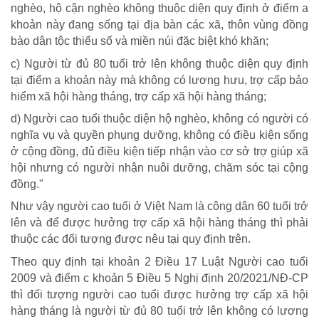
nghèo, hộ cận nghèo không thuộc diện quy định ở điểm a
khoản này đang sống tại địa bàn các xã, thôn vùng đồng
bào dân tộc thiểu số và miền núi đặc biệt khó khăn;
c) Người từ đủ 80 tuổi trở lên không thuộc diện quy định
tại điểm a khoản này mà không có lương hưu, trợ cấp bảo
hiểm xã hội hàng tháng, trợ cấp xã hội hàng tháng;
d) Người cao tuổi thuộc diện hộ nghèo, không có người có
nghĩa vụ và quyền phụng dưỡng, không có điều kiện sống
CHÍNH SÁCH AN SINH
ở cộng đồng, đủ điều kiện tiếp nhận vào cơ sở trợ giúp xã
hội nhưng có người nhận nuôi dưỡng, chăm sóc tại cộng
Giảm nghèo bền vững
đồng."
Xây dựng Nông thôn mới
Như vậy người cao tuổi ở Việt Nam là công dân 60 tuổi trở
Bảo hiểm xã hội - Bảo hiểm y tế
lên và để được hưởng trợ cấp xã hội hàng tháng thì phải
Y tế và sức khỏe
thuộc các đối tượng được nêu tại quy định trên.
Theo quy định tại khoản 2 Điều 17 Luật Người cao tuổi
2009 và điểm c khoản 5 Điều 5 Nghị định 20/2021/NĐ-CP
thì đối tượng người cao tuổi được hưởng trợ cấp xã hội
hàng tháng là người từ đủ 80 tuổi trở lên không có lương