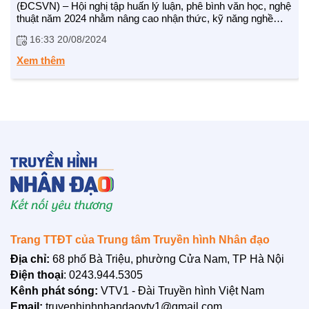
(ĐCSVN) – Hội nghị tập huấn lý luận, phê bình văn học, nghệ
BẠN ĐỌC
thuật năm 2024 nhằm nâng cao nhận thức, kỹ năng nghề
nghiệp cho đội ngũ cán bộ lãnh đạo, quản lý trong lĩnh vực
16:33 20/08/2024
văn hóa, văn nghệ, báo chí, xuất bản và những người hoạt
động lý luận, phê bình văn học, nghệ thuật ở Trung ương và
Xem thêm
địa phương.
Trang TTĐT của Trung tâm Truyền hình Nhân đạo
Địa chỉ:
68 phố Bà Triệu, phường Cửa Nam, TP Hà Nội
Điện thoại
: 0243.944.5305
Kênh phát sóng:
VTV1 - Đài Truyền hình Việt Nam
Email:
truyenhinhnhandaovtv1@gmail.com